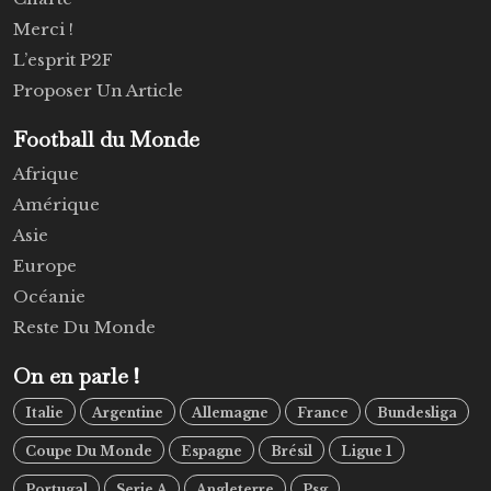
Merci !
L’esprit P2F
Proposer Un Article
Football du Monde
Afrique
Amérique
Asie
Europe
Océanie
Reste Du Monde
On en parle !
Italie
Argentine
Allemagne
France
Bundesliga
Coupe Du Monde
Espagne
Brésil
Ligue 1
Portugal
Serie A
Angleterre
Psg