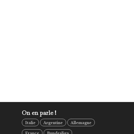
On en parle !
Italie
Argentine
Allemagne
France
Bundesliga