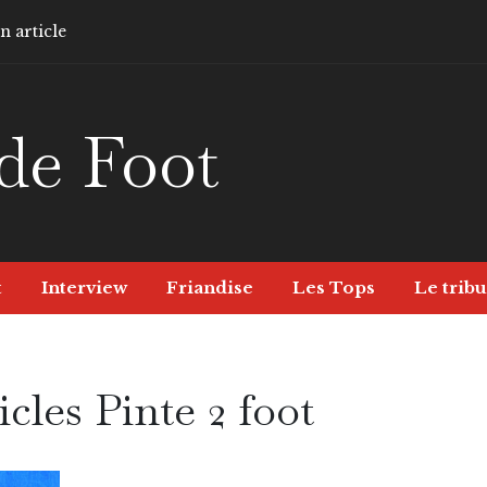
 article
de Foot
t
Interview
Friandise
Les Tops
Le tribu
icles Pinte 2 foot