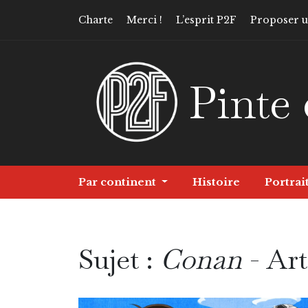
Charte
Merci !
L’esprit P2F
Proposer un
Pinte 
Par continent
Histoire
Portrai
Sujet :
Conan
- Art