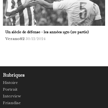
Un siècle de défense - les années 1970 (1re partie)
Verano82
30/12/2024
Rubriques
Histoire
Portrait
Interview
Friandise