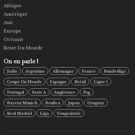
Afrique
Amérique
Asie
Europe
Océanie
Reste Du Monde
On en parle !
Italie
Argentine
Allemagne
France
Bundesliga
Coupe Du Monde
Espagne
Brésil
Ligue 1
Portugal
Serie A
Angleterre
Psg
Bayern Munich
Benfica
Japon
Uruguay
Real Madrid
Liga
Yougoslavie