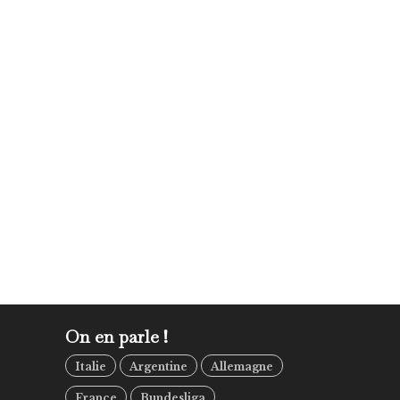
On en parle !
Italie
Argentine
Allemagne
France
Bundesliga