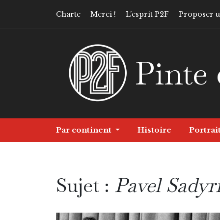
Charte
Merci !
L’esprit P2F
Proposer un
Pinte 
Par continent
Histoire
Portrai
Sujet :
Pavel Sadyr