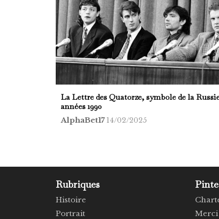
La Lettre des Quatorze, symbole de la Russie
années 1990
AlphaBet17
14/02/2025
Rubriques
Pinte
Histoire
Chart
Portrait
Merci 