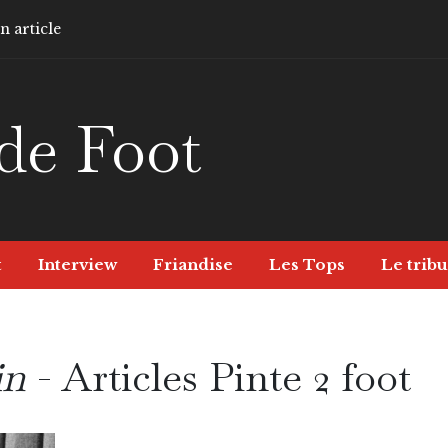
 article
de Foot
t
Interview
Friandise
Les Tops
Le tribu
in
- Articles Pinte 2 foot