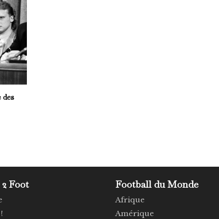
 des
 2 Foot
Football du Monde
e
Afrique
!
Amérique