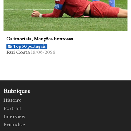
Os imortais, Menções honrosas
Top 50 portugais
Rui Costa
19/06/2026
Rubriques
Histoire
Portrait
Interview
Friandise