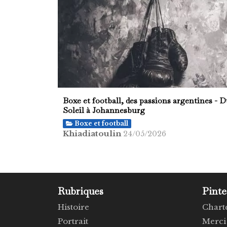
Boxe et football, des passions argentines - 
Soleil à Johannesburg
Boxe et football
Khiadiatoulin
24/05/2026
Rubriques
Pinte
Histoire
Chart
Portrait
Merci 