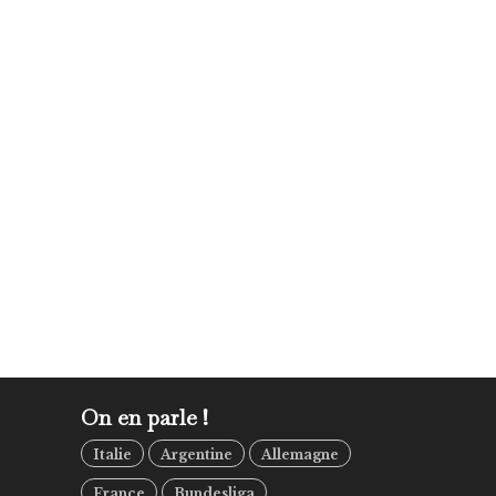
On en parle !
Italie
Argentine
Allemagne
France
Bundesliga