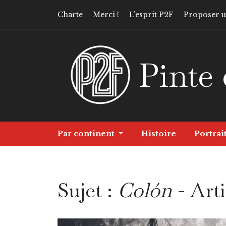
Charte
Merci !
L’esprit P2F
Proposer un
Pinte 
Par continent
Histoire
Portrai
Sujet :
Colón
- Arti