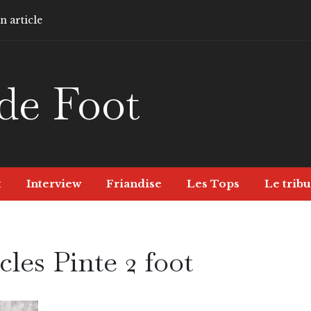
 article
de Foot
t
Interview
Friandise
Les Tops
Le tribu
cles Pinte 2 foot