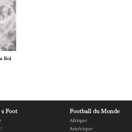
Du Roi
 2 Foot
Football du Monde
e
Afrique
!
Amérique