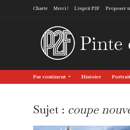
Charte
Merci !
L’esprit P2F
Proposer un
Pinte 
Par continent
Histoire
Portrai
Sujet :
coupe nouve