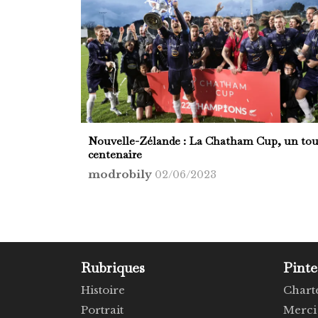
Nouvelle-Zélande : La Chatham Cup, un tou
centenaire
modrobily
02/06/2023
Rubriques
Pinte
Histoire
Chart
Portrait
Merci 