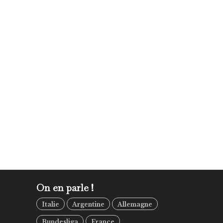
On en parle !
Italie
Argentine
Allemagne
Bundesliga
France