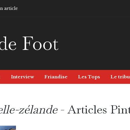
 article
de Foot
t
Interview
Friandise
Les Tops
Le tribu
lle-zélande
- Articles Pin