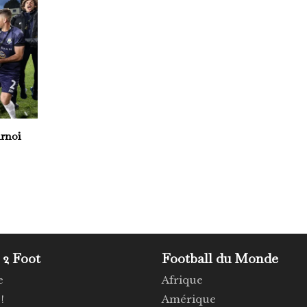
rnoi
 2 Foot
Football du Monde
e
Afrique
!
Amérique