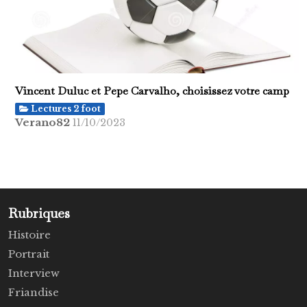
Vincent Duluc et Pepe Carvalho, choisissez votre camp
Lectures 2 foot
Verano82
11/10/2023
Rubriques
Histoire
Portrait
Interview
Friandise