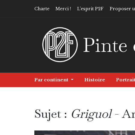
Charte
Merci !
L’esprit P2F
Proposer un
Pinte 
Par continent
Histoire
Portrai
Sujet :
Griguol
- Ar