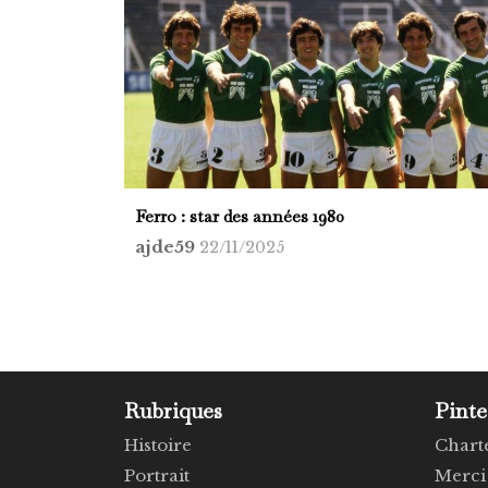
Ferro : star des années 1980
ajde59
22/11/2025
Rubriques
Pinte
Histoire
Chart
Portrait
Merci 