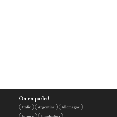
On en parle !
Italie
Argentine
Allemagne
France
Bundesliga