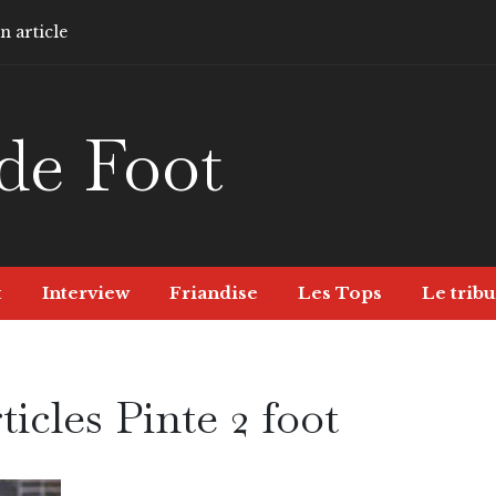
 article
de Foot
t
Interview
Friandise
Les Tops
Le tribu
ticles Pinte 2 foot