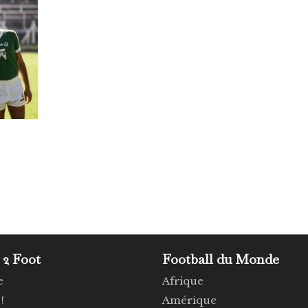
 2 Foot
Football du Monde
e
Afrique
!
Amérique