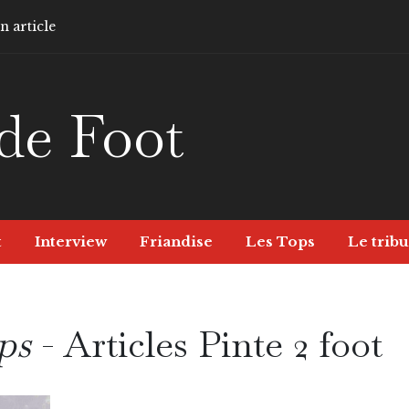
 article
de Foot
t
Interview
Friandise
Les Tops
Le tribu
ps
- Articles Pinte 2 foot