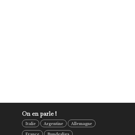
On en parle !
Italie
Argentine
Allemagne
France
Bundesliga