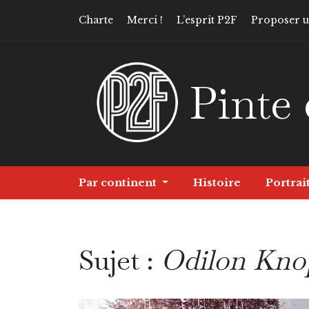
Charte
Merci !
L’esprit P2F
Proposer un
Pinte 
Par continent
Histoire
Portrai
Sujet :
Odilon Kno