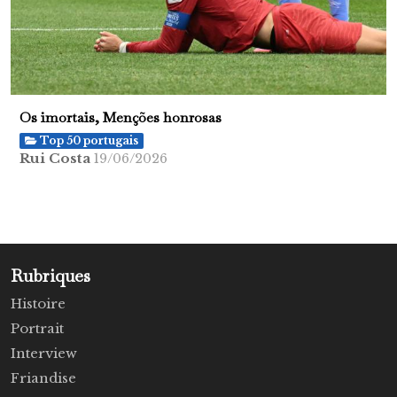
Os imortais, Menções honrosas
Top 50 portugais
Rui Costa
19/06/2026
Rubriques
Histoire
Portrait
Interview
Friandise