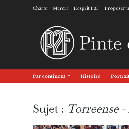
Charte
Merci !
L’esprit P2F
Proposer un
Pinte 
Par continent
Histoire
Portrai
Sujet :
Torreense
- 