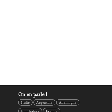
On en parle !
Italie
Argentine
Allemagne
Bundesliga
France