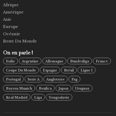
Afrique
Amérique
Asie
Europe
Océanie
Reste Du Monde
On en parle !
Italie
Argentine
Allemagne
Bundesliga
France
Coupe Du Monde
Espagne
Brésil
Ligue 1
Portugal
Serie A
Angleterre
Psg
Bayern Munich
Benfica
Japon
Uruguay
Real Madrid
Liga
Yougoslavie