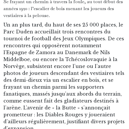
football les plus illustres d’Europe,
l’administration royale souhaitait installer son
nouvel hôtel de ville. Et le choc était d’autant
plus grand, que l’Union Saint-Gilloise avait
annoncé quelques jours plus tôt ses projets
d’expansion.
Alors même que l’idée d’expropriation venait
d’être mise sur la table, de vives protestations
émanant du monde du football tueraient fort
heureusement ces mortifères projets dans l’œuf.
Si bien que ce fut en définitive non pas un hôtel
de ville de plus, mais une façade Art Déco de 110
mètres de long, aux vitraux frappés du logo du
club, qu’inaugurerait le 29 août 1926 le Prince
Charles. Et qui lui donnerait, miraculeusement,
son visage actuel.