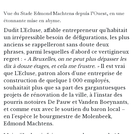
qui avait à peu près tout construit à Bruxelles,
depuis la toile souterraine du métro jusqu’aux
affreuses tours Madou et du Midi. Et, ce-faisant :
il emporterait dans sa chute ce club coalisé du
RWDM qu’à la demande de son acolyte
Machtens il avait créé, en 1973, en reprenant et
mêlant les comptabilités prophétiquement
chancelantes des prestigieux clubs décatis du
White Star et du Daring.