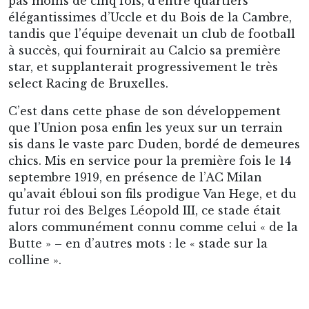
Se frayant un chemin à travers la foule, au tout début des
années 1920 : l’escalier de bois menant les joueurs des
vestiaires à la pelouse.
Un an plus tard, du haut de ses 25 000 places, le
Parc Duden accueillait trois rencontres du