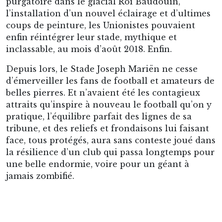
Toujours bel et bien là depuis ce siècle passé où, y
parvenant grâce à un escalier de bois, il avait hébergé les
vestiaires des joueurs, ce bâtiment carré au sommet des
gradins avait été la maison de la famille Mosselman du
Chenois, premiers propriétaires du parc avant la famille
Duden. Issue de cette lignée, ladite Laure Mosselman et
son époux, le Prince Ruffo di Calabria, furent les grands-
parents de la Reine de Belgique Paola.
Dès lors, y a-t-il matière à s’inquiéter pour ce
club si intimement lié à cet écrin, au regard des
projets de nouveau stade officialisés par sa
nouvelle direction ? Quart de finaliste d’Europa
League en 2023, et toujours en lice pour les
huitièmes de finale en 2024, mais interdit de la