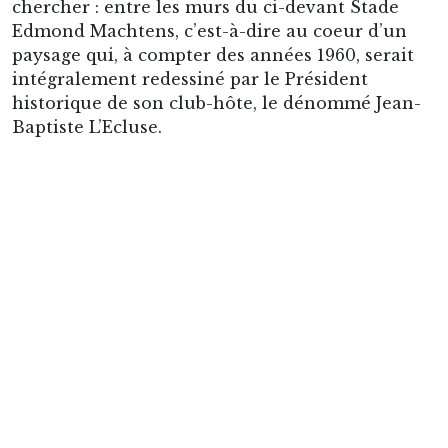
anciens se rappelleront sans doute deux
phrases, parmi lesquelles d’abord ce vertigineux
regret :
« A Bruxelles, on ne peut plus dépasser les
dix à douze étages, et cela me frustre. »
Il est vrai
que L’Ecluse, patron alors d’une entreprise de
construction de quelque 1 000 employés,
souhaitait plus que sa part des gargantuesques
projets de rénovation de la ville, à l’instar des
pourris notoires De Pauw et Vanden Boeynants,
et comme eux avec le soutien du baron local –
en l’espèce le bourgmestre de Molenbeek,
Edmond Machtens.
Mais s’il adorait faire creuser des trous de 15
mètres, et savait parfaitement comment
construire des buildings abritant jusqu’à 330
appartements, L’Ecluse avait
a contrario
bien peu
d’intérêt pour la surveillance de ses comptes, ce
qui bientôt précipiterait la faillite de l’homme