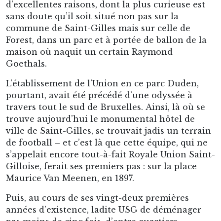
C’est dans cette phase de son développement
que l’Union posa enfin les yeux sur un terrain
sis dans le vaste parc Duden, bordé de demeures
chics. Mis en service pour la première fois le 14
septembre 1919, en présence de l’AC Milan
qu’avait ébloui son fils prodigue Van Hege, et du
futur roi des Belges Léopold III, ce stade était
alors communément connu comme celui « de la
Butte » – en d’autres mots : le « stade sur la
colline ».