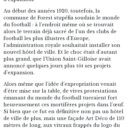
Le Stade Mariën, au terme de ses premiers travaux de
rénovation, entrepris en 1926 et achevés en moins de trois
mois. Depuis lors : il n’a fondamentalement plus changé.
Le moteur de la rénovation de « la Butte » avait
été Joseph Marien, le riche président de
l’USG. Sous son règne, l’Union surmonterait une
période sportive plus difficile, et échapperait
même de peu à la relégation. Facétie du destin :
c’est quand il fut parvenu à ramener son club au
sommet, que Mariën mourrait un jour de derby,