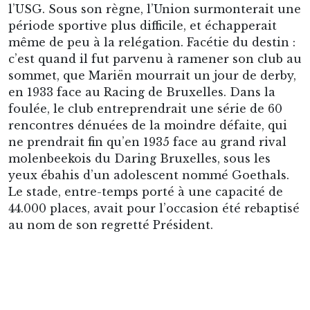
Le vestibule auquel l’on accède, depuis l’entrée principale
de la tribune Art Déco.
Après-guerre, ce club familial aura bien du mal
à s’adapter aux exigences du football
professionnel, non moins qu’aux intrigues
politiciennes instiguées par le Sporting
Anderlecht, son encombrant voisin. Réintégrant
furtivement les sommets au cours des années
1950, le club se qualifierait même, face à l’AS
Roma, pour la demi-finale de la Coupe des Villes
de Foires en 1959.
Mais en dépit de l’une ou l’autre figures cultes,
tel surtout l’élégant international Paul van den
Berg, les Apaches finiraient par disparaître
quelque 40 ans durant des pelouses de première