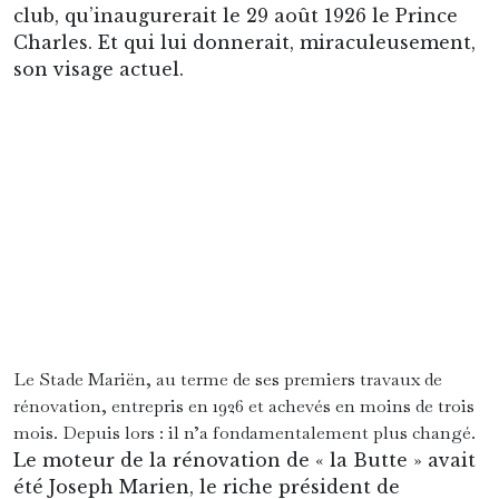
en 1933 face au Racing de Bruxelles. Dans la
foulée, le club entreprendrait une série de 60
rencontres dénuées de la moindre défaite, qui
ne prendrait fin qu’en 1935 face au grand rival
molenbeekois du Daring Bruxelles, sous les
yeux ébahis d’un adolescent nommé Goethals.
Le stade, entre-temps porté à une capacité de
44.000 places, avait pour l’occasion été rebaptisé
au nom de son regretté Président.