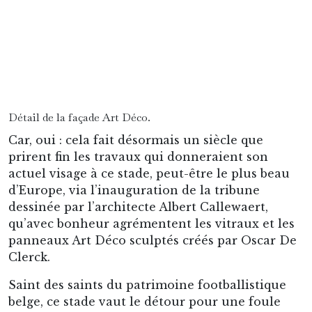
Goethals.
L’établissement de l’Union en ce parc Duden,
pourtant, avait été précédé d’une odyssée à
travers tout le sud de Bruxelles. Ainsi, là où se
trouve aujourd’hui le monumental hôtel de
ville de Saint-Gilles, se trouvait jadis un terrain
de football – et c’est là que cette équipe, qui ne
s’appelait encore tout-à-fait Royale Union Saint-
Gilloise, ferait ses premiers pas : sur la place
Maurice Van Meenen, en 1897.
Puis, au cours de ses vingt-deux premières
années d’existence, ladite USG de déménager
pas moins de cinq fois, d’entre quartiers
élégantissimes d’Uccle et du Bois de la Cambre,
tandis que l’équipe devenait un club de football
à succès, qui fournirait au Calcio sa première
star, et supplanterait progressivement le très
select Racing de Bruxelles.