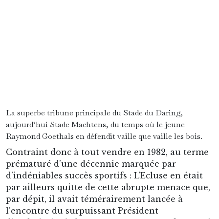
territoire de Molenbeek…
Implacablement ruiné, L’Ecluse mourrait plus de
20 ans plus tard, c’est-à-dire six mois à peine
après l’enfant de la maison Raymond Goethals,
qui tout au long des années 1930 puis 1940 avait
porté le maillot du Daring, ce rival homérique
de l’Union Saint-Gilloise. Décrit alors comme
une « passoire », du temps où cet attaquant
contrarié en défendit les perches, ce génial
enfant des quartiers Ouest de Bruxelles fera-t-il
un meilleur gardien du temple, lui dont le
visage et le nom ornent désormais la tribune 2 ?
Perspectives de survie : 3/5.
3.
Icônique