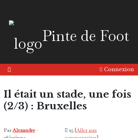
Pinte de Foot
Connexion
Il était un stade, une fois
(2/3) : Bruxelles
Enceinte sportive
Europe
Histoire
Présentation
Par
Alexandre
-
25 [
Aller aux
06/03/2024
commentaires
]