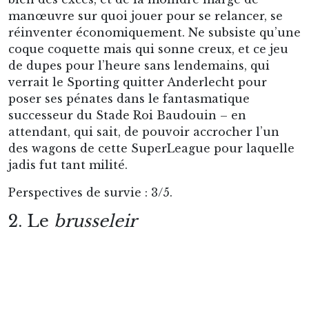
manœuvre sur quoi jouer pour se relancer, se
réinventer économiquement. Ne subsiste qu’une
coque coquette mais qui sonne creux, et ce jeu
de dupes pour l’heure sans lendemains, qui
verrait le Sporting quitter Anderlecht pour
poser ses pénates dans le fantasmatique
successeur du Stade Roi Baudouin – en
attendant, qui sait, de pouvoir accrocher l’un
des wagons de cette SuperLeague pour laquelle
jadis fut tant milité.
Perspectives de survie : 3/5.
2. Le
brusseleir
Ce second stade bruxellois ne sera, loin s’en
faut, pas le plus beau de la série ci-abordée. Et
cependant tout de son Histoire, et à certains