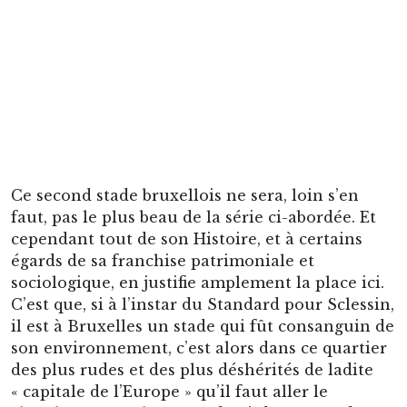
égards de sa franchise patrimoniale et
sociologique, en justifie amplement la place ici.
C’est que, si à l’instar du Standard pour Sclessin,
il est à Bruxelles un stade qui fût consanguin de
son environnement, c’est alors dans ce quartier
des plus rudes et des plus déshérités de ladite
« capitale de l’Europe » qu’il faut aller le
chercher : entre les murs du ci-devant Stade
Edmond Machtens, c’est-à-dire au coeur d’un
paysage qui, à compter des années 1960, serait
intégralement redessiné par le Président
historique de son club-hôte, le dénommé Jean-
Baptiste L’Ecluse.
Vue du Stade Edmond Machtens depuis l’Ouest, en une
étonnante mise en abyme.
Dudit L’Ecluse, affable entrepreneur qu’habitait
un irrépressible besoin de défigurations, les plus