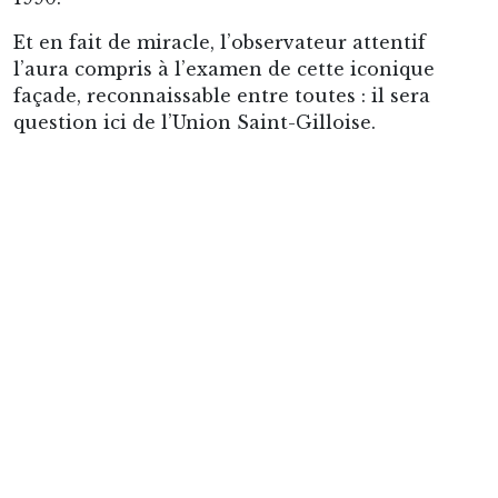
feux de la rampe, ni moins encore que, contre
toute attente, ce club prestigieux mais revenu
du diable vauvert en occupât aussitôt et
longuement la tête, qui pourraient justifier à
eux seuls tels panégyriques, non : le fait
extraordinaire, à l’hiver 2021 et à l’ère des
Arenas
et des budgets asymétriques, fut ce-
faisant que le leader de la scène footballistique
belge, première nation mondiale alors selon les
barèmes de la FIFA, et neuvième alors par ses
clubs au sein de l’UEFA, se trouvât occuper un
stade de moins de 10 000 places, et
complètement anachronique tant il était resté
intact depuis son inauguration en 1926.