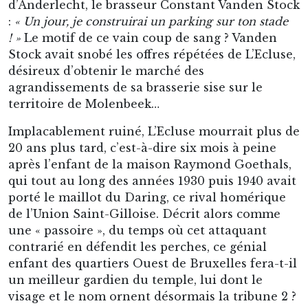
La tribune principale, depuis ladite Rue du Stade.
Depuis son instauration il y a désormais plus de
trente ans, jamais le certes discutable, et pour
tout dire clairement dispensable classement
FIFA des nations, ne fut-il autant chahuté que
durant ces cinq années au cours desquelles la
Belgique en aura occupé le premier rang – dont
quatre consécutivement. Probablement