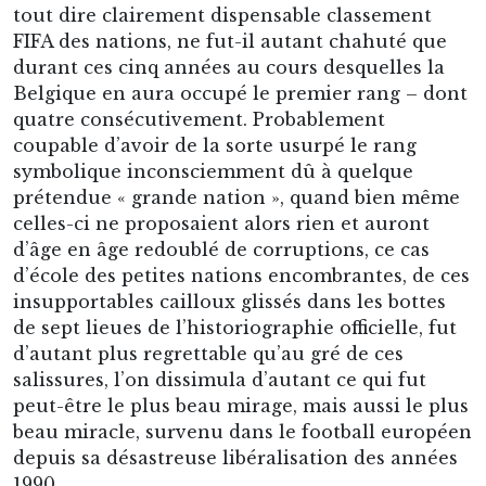
Jour de match au Parc Duden, années 2020.
Et cependant ce n’est bien sûr pas sa remontée
dans l’élite en 2021, après 56 ans de purgatoire
et de quasi-disparition, ni même le retour
concomitant de son stade séculaire sous les