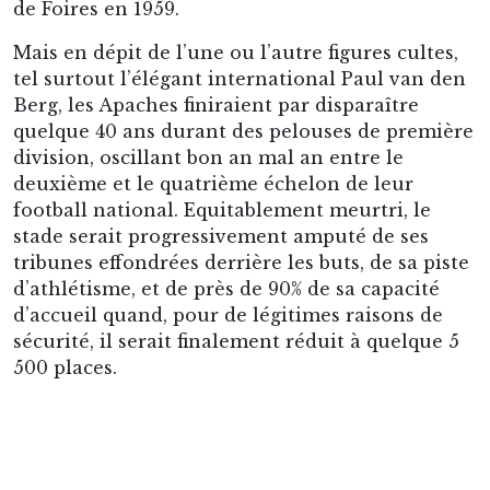
Parmi les étages de la tribune principale : l’un des salons
du stade Mariën.
Une dynamique positive s’enclencha toutefois
en 2010 lorsque la tribune principale, de style
Art Déco, fut enfin inscrite au patrimoine
protégé de la région bruxelloise. Ce furent
ensuite le gazon, les vestiaires et le reste des
infrastructures qui seraient progressivement
remis à niveau. Après deux saisons de
purgatoire dans le glacial Roi Baudouin,
l’installation d’un nouvel éclairage et d’ultimes
coups de peinture, les Unionistes pouvaient
enfin réintégrer leur stade, mythique et
inclassable, au mois d’août 2018. Enfin.