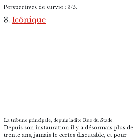
coupable d’avoir de la sorte usurpé le rang
symbolique inconsciemment dû à quelque
prétendue « grande nation », quand bien même
celles-ci ne proposaient alors rien et auront
d’âge en âge redoublé de corruptions, ce cas
d’école des petites nations encombrantes, de ces
insupportables cailloux glissés dans les bottes
de sept lieues de l’historiographie officielle, fut
d’autant plus regrettable qu’au gré de ces
salissures, l’on dissimula d’autant ce qui fut
peut-être le plus beau mirage, mais aussi le plus
beau miracle, survenu dans le football européen
depuis sa désastreuse libéralisation des années
1990.
Et en fait de miracle, l’observateur attentif
l’aura compris à l’examen de cette iconique
façade, reconnaissable entre toutes : il sera
question ici de l’Union Saint-Gilloise.