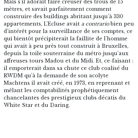
La superbe tribune principale du Stade du Daring,
aujourd’hui Stade Machtens, du temps où le jeune
Raymond Goethals en défendit vaille que vaille les bois.
Contraint donc à tout vendre en 1982, au terme
prématuré d’une décennie marquée par
d’indéniables succès sportifs : L’Ecluse en était
par ailleurs quitte de cette abrupte menace que,
par dépit, il avait témérairement lancée à
l’encontre du surpuissant Président
d’Anderlecht, le brasseur Constant Vanden Stock
:
« Un jour, je construirai un parking sur ton stade
! »
Le motif de ce vain coup de sang ? Vanden
Stock avait snobé les offres répétées de L’Ecluse,
désireux d’obtenir le marché des
agrandissements de sa brasserie sise sur le