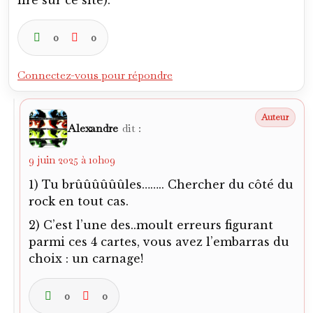
lire sur ce site).
0
0
Connectez-vous pour répondre
Alexandre
dit :
9 juin 2025 à 10h09
1) Tu brûûûûûûles…….. Chercher du côté du
rock en tout cas.
2) C’est l’une des..moult erreurs figurant
parmi ces 4 cartes, vous avez l’embarras du
choix : un carnage!
0
0