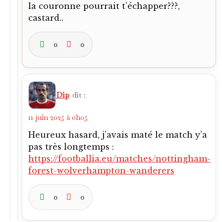
la couronne pourrait t’échapper???,
castard..
0
0
Dip
dit :
11 juin 2025 à 0h05
Heureux hasard, j’avais maté le match y’a
pas très longtemps :
https://footballia.eu/matches/nottingham-
forest-wolverhampton-wanderers
0
0