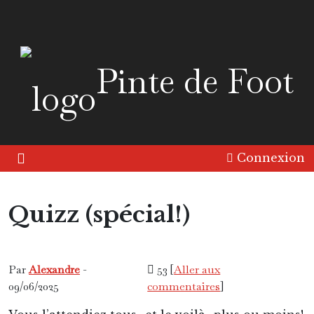
Pinte de Foot
Connexion
Quizz (spécial!)
Continent
Europe
Friandise
Histoire
Par
Alexandre
-
53 [
Aller aux
09/06/2025
commentaires
]