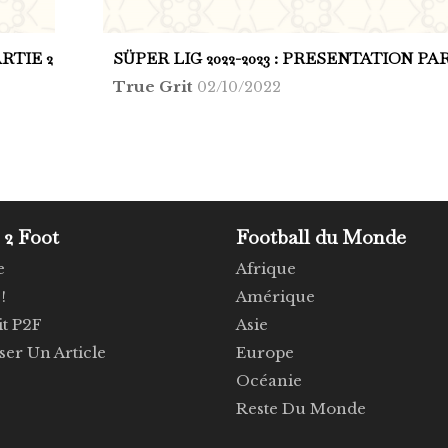
ARTIE 2
SÜPER LIG 2022-2023 : PRESENTATION PAR
True Grit
02/10/2022
 2 Foot
Football du Monde
e
Afrique
!
Amérique
it P2F
Asie
er Un Article
Europe
Océanie
Reste Du Monde