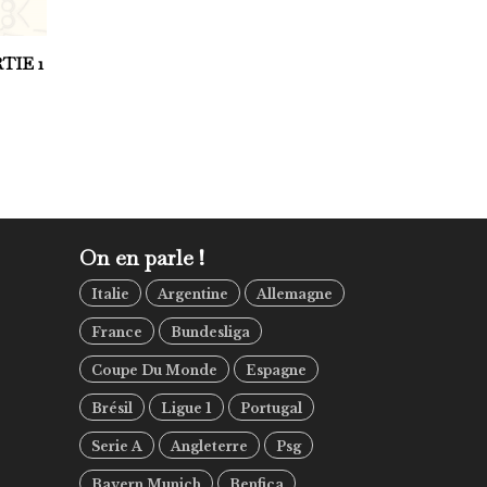
TIE 1
On en parle !
Italie
Argentine
Allemagne
France
Bundesliga
Coupe Du Monde
Espagne
Brésil
Ligue 1
Portugal
Serie A
Angleterre
Psg
Bayern Munich
Benfica