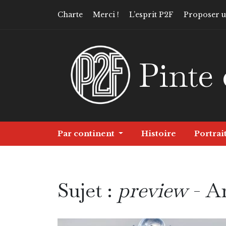
Charte
Merci !
L’esprit P2F
Proposer un
Pinte 
Par continent
Histoire
Portrai
Sujet :
preview
- Ar