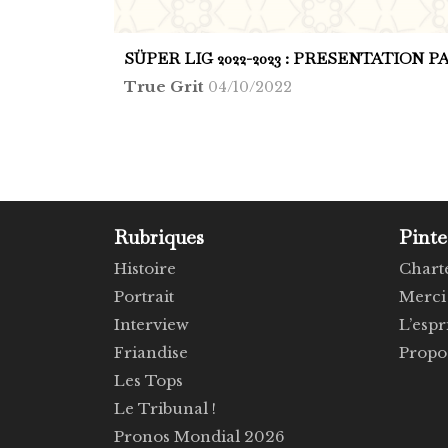
SÜPER LIG 2022-2023 : PRESENTATION P
True Grit
04/10/2022
Rubriques
Pinte
Histoire
Chart
Portrait
Merci 
Interview
L’espr
Friandise
Propos
Les Tops
Le Tribunal !
Pronos Mondial 2026