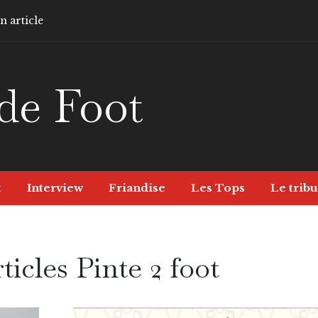
 article
de Foot
t
Interview
Friandise
Les Tops
Le tribu
ticles Pinte 2 foot