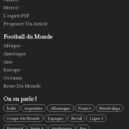
Merci !
L’esprit P2F
Proposer Un Article
Football du Monde
Afrique
Amérique
Asie
Europe
Océanie
Reste Du Monde
On en parle !
Italie
Argentine
Allemagne
France
Bundesliga
Coupe Du Monde
Espagne
Brésil
Ligue 1
Portugal
Serie A
Angleterre
Psg