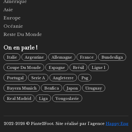
Amérique
Asie
Europe
Océanie
Reste Du Monde
On en parle !
Italie
Argentine
Allemagne
France
Bundesliga
Coupe Du Monde
Espagne
Brésil
Ligue 1
Portugal
Serie A
Angleterre
Psg
Bayern Munich
Benfica
Japon
Uruguay
Real Madrid
Liga
Yougoslavie
2022-2026 © Pinte2Foot. Site réalisé par l'agence
Happy Eng