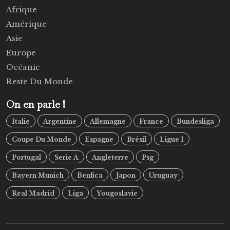
Afrique
Amérique
Asie
Europe
Océanie
Reste Du Monde
On en parle !
Italie
Argentine
Allemagne
France
Bundesliga
Coupe Du Monde
Espagne
Brésil
Ligue 1
Portugal
Serie A
Angleterre
Psg
Bayern Munich
Benfica
Japon
Uruguay
Real Madrid
Liga
Yougoslavie