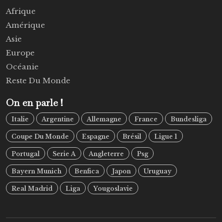
Afrique
Amérique
Asie
Europe
Océanie
Reste Du Monde
On en parle !
Italie
Argentine
Allemagne
France
Bundesliga
Coupe Du Monde
Espagne
Brésil
Ligue 1
Portugal
Serie A
Angleterre
Psg
Bayern Munich
Benfica
Japon
Uruguay
Real Madrid
Liga
Yougoslavie