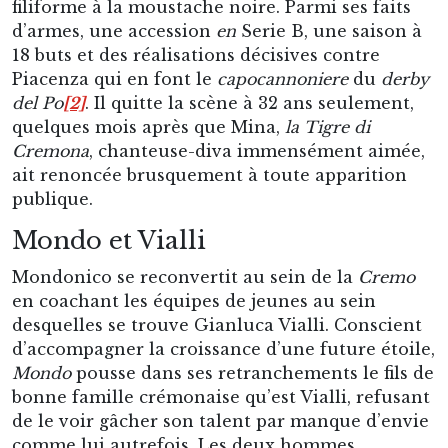
filiforme à la moustache noire. Parmi ses faits
d’armes, une accession
en
Serie B, une saison à
18 buts et des réalisations décisives contre
Piacenza qui en font le
capocannoniere
du
derby
del Po
[2]
. Il quitte la scène à 32 ans seulement,
quelques mois après que Mina,
la Tigre di
Cremona
, chanteuse-diva immensément aimée,
ait renoncée brusquement à toute apparition
publique.
Mondo et Vialli
Mondonico se reconvertit au sein de la
Cremo
en coachant les équipes de jeunes au sein
desquelles se trouve Gianluca Vialli. Conscient
d’accompagner la croissance d’une future étoile,
Mondo
pousse dans ses retranchements le fils de
bonne famille crémonaise qu’est Vialli, refusant
de le voir gâcher son talent par manque d’envie
comme lui autrefois. Les deux hommes