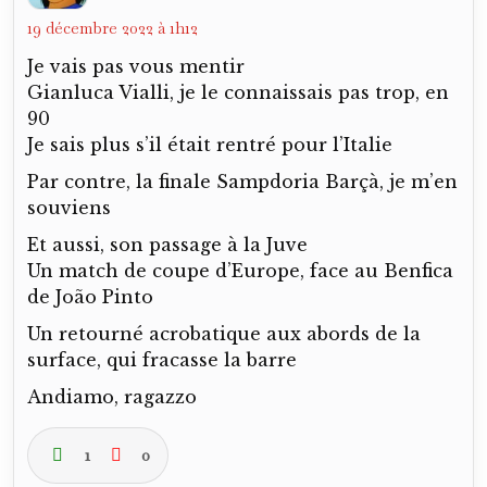
Connectez-vous pour répondre
Verano82
dit :
19 décembre 2022 à 7h17
Hello Van, Vialli est déjà là en 1986. Il entre
en jeu lors du France Italie et donne
l’impression d’être un tout droit. C’est
encore un joueur fruste, plutôt excentré.
C’est Boškov qui va en faire un attaquant
complet soutenu par Mancini.
1
0
Connectez-vous pour répondre