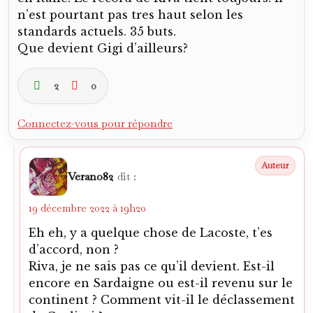
0
0
Connectez-vous pour répondre
Bota67
dit :
21 décembre 2022 à 12h46
J’y reviendrai la semaine prochaine, mais
merci déjà pour ce bel article.
0
0
Connectez-vous pour répondre