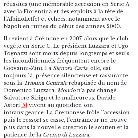
Giovanni-Zini. La
Signora
Carla
, elle, est
toujours là, présence silencieuse et rassurante
sous la
Tribuna Centrale
rebaptisée du nom de
Domenico Luzzara.
Mondo
n’a pas changé,
Salvatore Sirigu et le malheureux Davide
Astori
[5]
vivent au quotidien son
intransigeance. La Cremonese frôle l’accession
puis le ressort se casse, l’entraîneur ne trouve
plus dans la nouvelle direction le soutien et la
patience de la
Cremo di Luzzara
.
Il réalise encore des piges avec l’AlbinoLeffe
puis Novarra mais la maladie est déjà là. Des
années à batailler au cours desquelles il se
tourne vers les laissés-pour-compte. Il consacre
ce qu’il lui reste d’énergie à entraîner les
estropiés de la vie dans des lieux improbables, la
prison pour mineurs de Beccaria ou le centre
pour toxicos de Rivalta d’Adda, près de la ferme