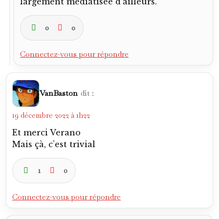
sainte
dit :
19 décembre 2022 à 3h25
à en pleurer magnifique texte grazie mille
Verano encore plus que d’hab…
1
0
Connectez-vous pour répondre
calciocalabria
dit :
19 décembre 2022 à 5h15
Olalaaaaa Verano! Ce texte ci peut prétendre
s’installer sur le toit de ton panthéon
personnel.