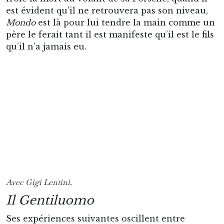
est évident qu’il ne retrouvera pas son niveau,
Mondo
est là pour lui tendre la main comme un
père le ferait tant il est manifeste qu’il est le fils
qu’il n’a jamais eu.
Avec Gigi Lentini.
Il Gentiluomo
Ses expériences suivantes oscillent entre
réussites (une mémorable accession en Serie A
avec la Fiorentina et des exploits à la tête de
l’AlbinoLeffe) et échecs, notamment avec le
Napoli en ruines du début des années 2000.
Il revient à Crémone en 2007, alors que le club
végète en Serie C. Le président Luzzara et Ugo
Tognazzi sont morts depuis longtemps et seuls
les inconditionnels fréquentent encore le