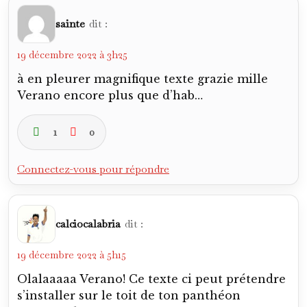
1
0
Connectez-vous pour répondre
Khiadiatoulin
dit :
19 décembre 2022 à 8h47
Vialli et Ravanelli, et le dernier titre
européen de la Juve en 96.
Que choisir? Les 36 championnats et les 2 c1
de la Juve ou les 19 titres et les 7 c1 du Milan
AC?
0
0