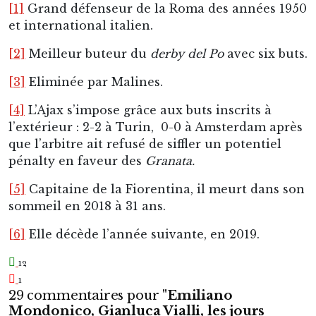
patas en croutas
dit :
19 décembre 2022 à 1h10
Magnifique
1
0
Connectez-vous pour répondre
patas en croutas
dit :
19 décembre 2022 à 1h11
Merde je me suis autopluzunté