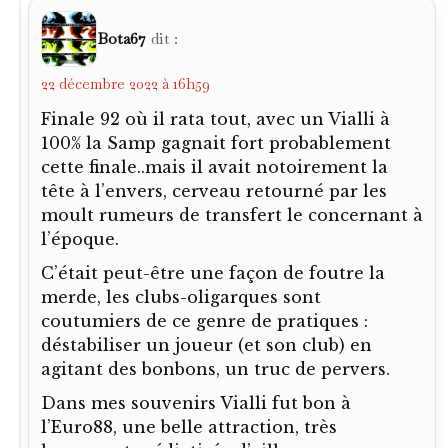
0
0
Connectez-vous pour répondre
VanBaston
dit :
19 décembre 2022 à 1h22
Et merci Verano
Mais çà, c’est trivial
1
0
Connectez-vous pour répondre