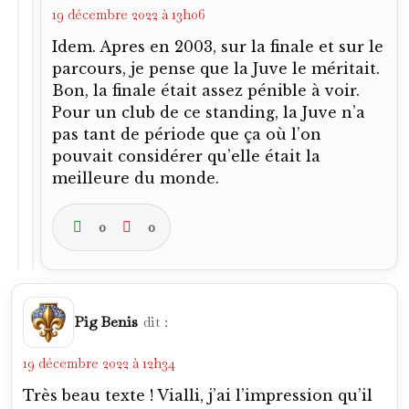
la Squadra. Il ne marque pas en 1990, rate
l’Euro 92 après un parcours chaotique en
éliminatoires et Sacchi ne le sélectionne pas
pour 1994 (pourquoi d’ailleurs ?)
0
0
Connectez-vous pour répondre
Khiadiatoulin
dit :
19 décembre 2022 à 18h21
Hehe. Le petit clin d’oeil à Sattouf sur une de
tes photos.
Que c’est compliqué de s’imposer en attaque
en Italie. Le record de Riva tient toujours. Il