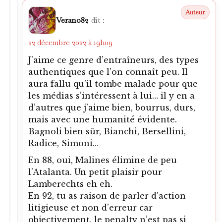
évident que ça. Ce sont les années 90,
n’importe quelle équipe italienne pouvait
prétendre gagner une C2 ou une C3. Le
Torino de Mondo bénéficiait de bons
joueurs (Marchegiani, Scifo, Casagrande,
Martin Vázquez, Lentini et ce boucher de
Pasquale) mais je crains fort qu’il comptât
quelqu’excellent médecin dans son staff…
0
0
Bota67
dit :
22 décembre 2022 à 22h00
Moi aussi c’est le genre de profils que
j’aime bien..