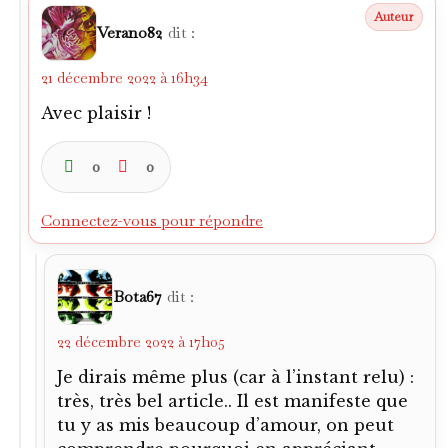
mieux son parcours – et ces destins
croisés.
Je n’avais jamais remarqué que
Mondonico était l’entraîneur de
l’Atalanta en 88…………. Déjà guère verni,
l’Emiliano : son équipe de D2 n’eût pas
démérité de l’emporter (ça se joua à
extrêmement peu), et d’affronter l’Ajax en
finale!
La finale Ajax-Torino en 92, ça oui je
savais que c’était lui..et merci de me
raviver qu’il y avait eu une décision
effectivement litigieuse.
0
0