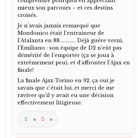
Verano82
dit :
22 décembre 2022 à 19h09
J’aime ce genre d’entraîneurs, des types
authentiques que l’on connaît peu. Il
aura fallu qu’il tombe malade pour que
les médias s’intéressent à lui… il y en a
d’autres que j’aime bien, bourrus, durs,
mais avec une humanité évidente.
Bagnoli bien sûr, Bianchi, Bersellini,
Radice, Simoni…
En 88, oui, Malines élimine de peu
l’Atalanta. Un petit plaisir pour
Lamberechts eh eh.
En 92, tu as raison de parler d’action
litigieuse et non d’erreur car
objectivement, le penalty n’est pas si