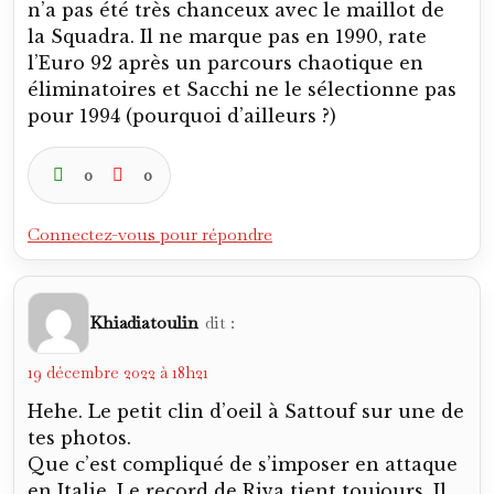
n’est pourtant pas tres haut selon les
standards actuels. 35 buts.
Que devient Gigi d’ailleurs?
2
0
Connectez-vous pour répondre
Verano82
dit :
19 décembre 2022 à 19h20
Eh eh, y a quelque chose de Lacoste, t’es
d’accord, non ?
Riva, je ne sais pas ce qu’il devient. Est-il
encore en Sardaigne ou est-il revenu sur le
continent ? Comment vit-il le déclassement
de Cagliari ?