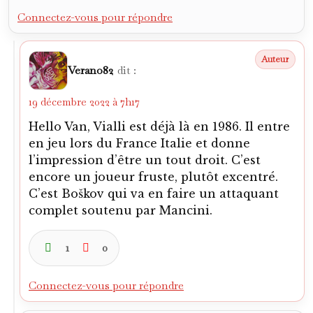
Bota67
dit :
22 décembre 2022 à 16h59
Finale 92 où il rata tout, avec un Vialli à
100% la Samp gagnait fort probablement
cette finale..mais il avait notoirement la
tête à l’envers, cerveau retourné par les
moult rumeurs de transfert le concernant à
l’époque.
C’était peut-être une façon de foutre la
merde, les clubs-oligarques sont
coutumiers de ce genre de pratiques :
déstabiliser un joueur (et son club) en
agitant des bonbons, un truc de pervers.
Dans mes souvenirs Vialli fut bon à
l’Euro88, une belle attraction, très
largement médiatisée d’ailleurs.