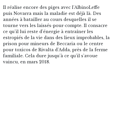
familiale. Cela dure jusqu’à ce qu’il s’avoue
vaincu, en mars 2018.
A la même époque, Gianluca Vialli entame un
long combat contre le cancer dont on vient
d’apprendre qu’il est loin d’être gagné. Comme
Lentini, Finardi et bien d’autres, il soutient
l’
Associazione Emiliano Mondonico
créée par
Clara Mondonico pour perpétuer l’œuvre de
son père auprès des plus faibles. Quant à la
Signora
Carla
, elle a 94 ans quand meurt
il
Mondo
. Elle abandonne alors sa loge pour la
maison de retraite, comme si, avec la disparition
de son
Mister
, plus rien ne la reliait au
Giovanni-Zini et à la Cremonese
[6]
.