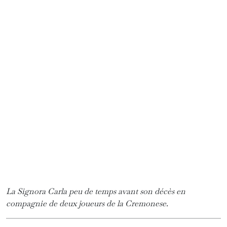
et international italien.
[2]
Meilleur buteur du
derby del Po
avec six buts.
[3]
Eliminée par Malines.
[4]
L’Ajax s’impose grâce aux buts inscrits à
l’extérieur : 2-2 à Turin, 0-0 à Amsterdam après
que l’arbitre ait refusé de siffler un potentiel
pénalty en faveur des
Granata.
[5]
Capitaine de la Fiorentina, il meurt dans son
sommeil en 2018 à 31 ans.
[6]
Elle décède l’année suivante, en 2019.
12
1
29 commentaires pour "
Emiliano
Mondonico, Gianluca Vialli, les jours
heureux
"