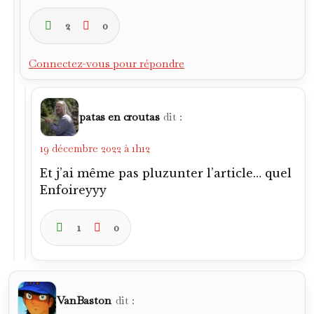
19 décembre 2022 à 1h12
Je vais pas vous mentir
Gianluca Vialli, je le connaissais pas trop, en
90
Je sais plus s’il était rentré pour l’Italie
Par contre, la finale Sampdoria Barçà, je m’en
souviens
Et aussi, son passage à la Juve
Un match de coupe d’Europe, face au Benfica
de João Pinto
Un retourné acrobatique aux abords de la
surface, qui fracasse la barre
Andiamo, ragazzo
1
0