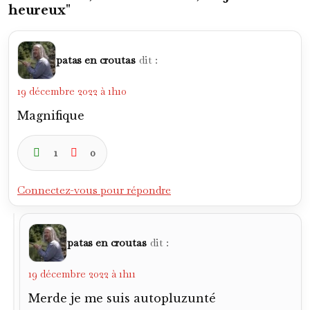
2
0
Connectez-vous pour répondre
patas en croutas
dit :
19 décembre 2022 à 1h12
Et j’ai même pas pluzunter l’article… quel
Enfoireyyy
1
0
VanBaston
dit :