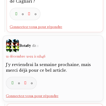
Verano82
dit :
21 décembre 2022 à 16h34
Avec plaisir !
0
0
Connectez-vous pour répondre
Bota67
dit :
22 décembre 2022 à 17h05
Je dirais même plus (car à l’instant relu) :
très, très bel article.. Il est manifeste que
tu y as mis beaucoup d’amour, on peut
comprendre pourquoi en appréciant