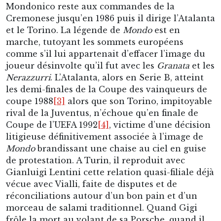
Mondonico reste aux commandes de la
Cremonese jusqu’en 1986 puis il dirige l’Atalanta
et le Torino. La légende de
Mondo
est en
marche, tutoyant les sommets européens
comme s’il lui appartenait d’effacer l’image du
joueur désinvolte qu’il fut avec les
Granata
et les
Nerazzurri
. L’Atalanta, alors en Serie B, atteint
les demi-finales de la Coupe des vainqueurs de
coupe 1988
[3]
alors que son Torino, impitoyable
rival de la Juventus, n’échoue qu’en finale de
Coupe de l’UEFA 1992
[4]
, victime d’une décision
litigieuse définitivement associée à l’image de
Mondo
brandissant une chaise au ciel en guise
de protestation. A Turin, il reproduit avec
Gianluigi Lentini cette relation quasi-filiale déjà
vécue avec Vialli, faite de disputes et de
réconciliations autour d’un bon pain et d’un
morceau de salami traditionnel. Quand Gigi
frôle la mort au volant de sa Porsche, quand il