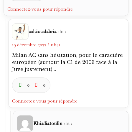
Idem. Apres en 2003, sur la finale et sur le
parcours, je pense que la Juve le méritait.
Bon, la finale était assez pénible à voir.
Pour un club de ce standing, la Juve n’a
pas tant de période que ça où l’on
pouvait considérer qu’elle était la
meilleure du monde.
0
0
Pig Benis
dit :
19 décembre 2022 à 12h34
Très beau texte ! Vialli, j’ai l’impression qu’il
n’a pas été très chanceux avec le maillot de