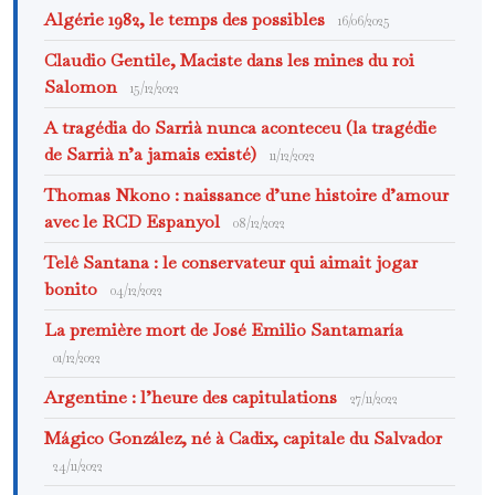
Algérie 1982, le temps des possibles
16/06/2025
Claudio Gentile, Maciste dans les mines du roi
Salomon
15/12/2022
A tragédia do Sarrià nunca aconteceu (la tragédie
de Sarrià n’a jamais existé)
11/12/2022
Thomas Nkono : naissance d’une histoire d’amour
avec le RCD Espanyol
08/12/2022
Telê Santana : le conservateur qui aimait jogar
bonito
04/12/2022
La première mort de José Emilio Santamaría
01/12/2022
Argentine : l’heure des capitulations
27/11/2022
Mágico González, né à Cadix, capitale du Salvador
24/11/2022