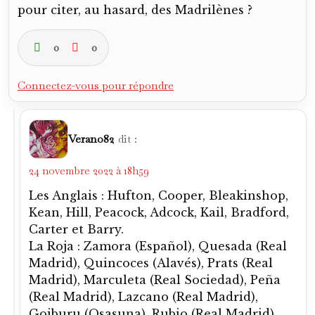
pour citer, au hasard, des Madrilènes ?
0
0
Connectez-vous pour répondre
Verano82
dit :
24 novembre 2022 à 18h59
Les Anglais : Hufton, Cooper, Bleakinshop,
Kean, Hill, Peacock, Adcock, Kail, Bradford,
Carter et Barry.
La Roja : Zamora (Español), Quesada (Real
Madrid), Quincoces (Alavés), Prats (Real
Madrid), Marculeta (Real Sociedad), Peña
(Real Madrid), Lazcano (Real Madrid),
Goiburu (Osasuna), Rubio (Real Madrid),