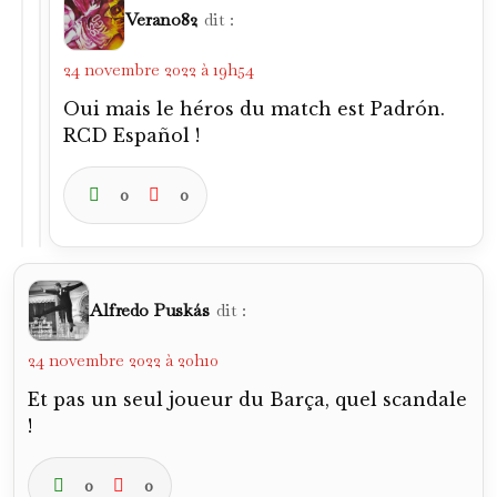
Verano82
dit :
24 novembre 2022 à 19h54
Oui mais le héros du match est Padrón.
RCD Español !
0
0
Alfredo Puskás
dit :
24 novembre 2022 à 20h10
Et pas un seul joueur du Barça, quel scandale
!
0
0