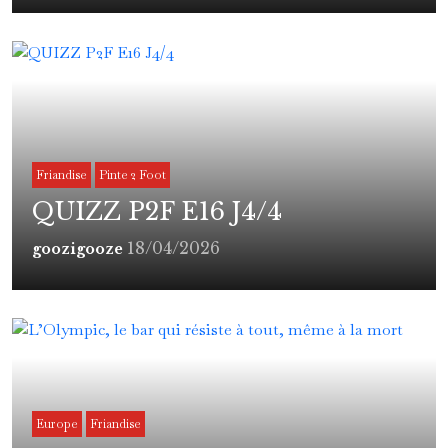
Friandise
Pinte 2 Foot
QUIZZ P2F E16 J4/4
18/04/2026
goozigooze
Europe
Friandise