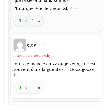
que le second dans Rome. »
Plutarque, Vie de César, XI, 3-6.
0
0
g-g-g
dit :
11 novembre 2024 à 21h36
Joli. « Je mets le quizz où je veux, et c’est
souvent dans la gueule ». – Goozigooze
1:1
0
0