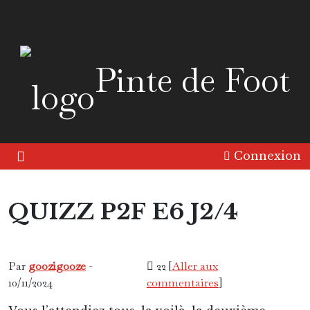
Pinte de Foot
Connexion
QUIZZ P2F E6 J2/4
Friandise
Pinte 2 Foot
Par
goozigooze
-
22 [
Aller aux
10/11/2024
commentaires
]