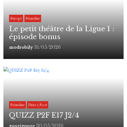
Europe
Friandise
Le petit théâtre de la Ligue 1 :
épisode bonus
31/05/2026
modrobily
Friandise
Pinte 2 Foot
QUIZZ P2F E17 J2/4
30/05/2026
goozigooze