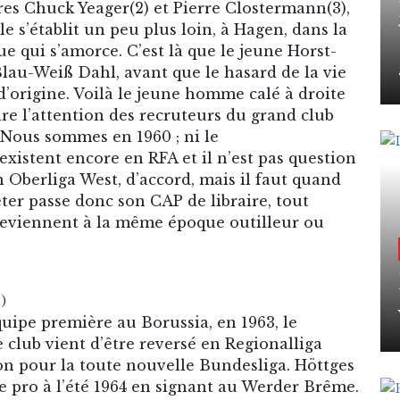
es Chuck Yeager(2) et Pierre Clostermann(3),
lle s’établit un peu plus loin, à Hagen, dans la
 qui s’amorce. C’est là que le jeune Horst-
Blau-Weiß Dahl, avant que le hasard de la vie
d’origine. Voilà le jeune homme calé à droite
ire l’attention des recruteurs du grand club
 Nous sommes en 1960 ; ni le
existent encore en RFA et il n’est pas question
n Oberliga West, d’accord, mais il faut quand
er passe donc son CAP de libraire, tout
viennent à la même époque outilleur ou
)
ipe première au Borussia, en 1963, le
e club vient d’être reversé en Regionalliga
ion pour la toute nouvelle Bundesliga. Höttges
e pro à l’été 1964 en signant au Werder Brême.