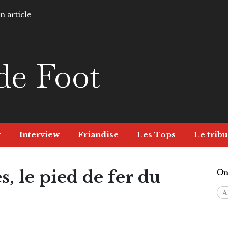
 article
de Foot
t
Interview
Friandise
Les Tops
Le tribu
, le pied de fer du
On 
A