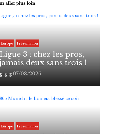
r aller plus loin
Europe
Présentation
Ligue 3 : chez les pros,
jamais deux sans trois !
07/08/2026
g-g-g
Europe
Présentation