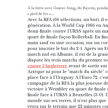
À la lutte avec Gustav Jung, du Bayern, pendan
« pied de fer »…
Avec la RFA (66 sélections, un but), il 
génération. À la World Cup 1966 en Ang
demi-finale contre l’URSS après un m
quart de finale façon Rollerball. En fin
main sauf en une occasion, sur un corn
pour inscrire le but du 2-1. Après un
match nul en Albanie, il est de la gran
dispute les trois matchs du premier 
contre l’Angleterre
avant de sortir sur 
Aztèque ni pour le “match du siècle” co
place face à l’Uruguay. À l’Euro 72, c’es
campagne de la RFA la plus joueuse de 
victoire à Wembley en quart de finale a
finale face à l’URSS à Bruxelles (3-0)
monde sur ses terres, il n’est plus qu
verra sur le terrain que 22 minutes co