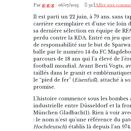
Par
g-g-g
- 06/07/2023
32 [
Aller aux comme
Il est parti un 22 juin, à 79 ans, sans 
carrière exemplaire et d’une vie loin d
sa dernière sélection en équipe de RFA,
perdu contre la RDA. Entré en jeu que
de responsabilité sur le but de Sparwa
balle par le numéro 14 du FC Magdebou
parcours de 18 ans qui l’a élevé de l
football mondial. Avant Berti Vogts, 
taillés dans le granit et emblématiques
le “pied de fer” (
Eisenfuß
), attaché à 
promise.
L’histoire commence sous les bombes a
industrielle entre Düsseldorf et la fr
München Gladbach(1). Rien à voir ave
: le nom n’est qu’une référence du pat
Hochdeutsch
) établis là depuis l’an 9