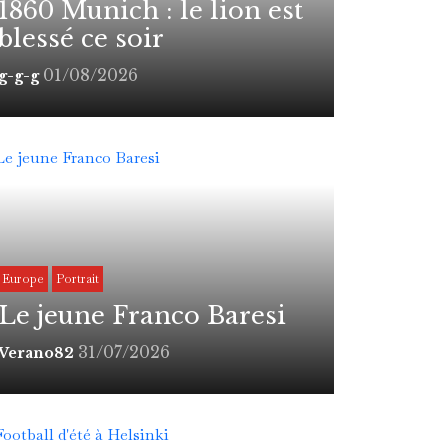
1860 Munich : le lion est
blessé ce soir
01/08/2026
g-g-g
Europe
Portrait
Le jeune Franco Baresi
31/07/2026
Verano82