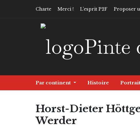
Charte
Merci !
L’esprit P2F
Proposer un
Pinte 
Par continent
Histoire
Portrai
Horst-Dieter Höttges
Werder
Europe
Histoire
Portrait