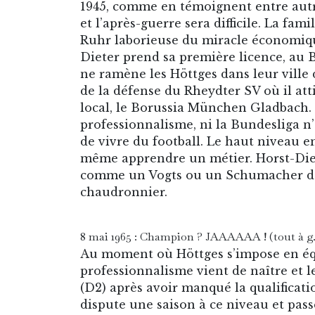
1945, comme en témoignent entre autr
et l’après-guerre sera difficile. La fami
Ruhr laborieuse du miracle économique
Dieter prend sa première licence, au 
ne ramène les Höttges dans leur ville 
de la défense du Rheydter SV où il att
local, le Borussia München Gladbach.
professionnalisme, ni la Bundesliga n’
de vivre du football. Le haut niveau e
même apprendre un métier. Horst-Diet
comme un Vogts ou un Schumacher de
chaudronnier.
8 mai 1965 : Champion ? JAAAAAA ! (tout à g.
Au moment où Höttges s’impose en équ
professionnalisme vient de naître et l
(D2) après avoir manqué la qualificat
dispute une saison à ce niveau et pass