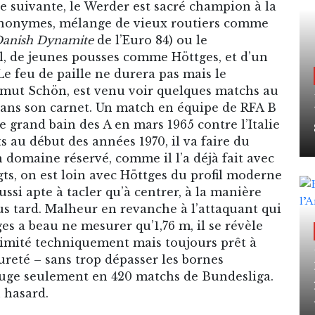
e suivante, le Werder est sacré champion à la
’anonymes, mélange de vieux routiers comme
anish Dynamite
de l’Euro 84) ou le
de jeunes pousses comme Höttges, et d’un
e feu de paille ne durera pas mais le
mut Schön, est venu voir quelques matchs au
ans son carnet. Un match en équipe de RFA B
e grand bain des A en mars 1965 contre l’Italie
ts au début des années 1970, il va faire du
 domaine réservé, comme il l’a déjà fait avec
s, on est loin avec Höttges du profil moderne
ussi apte à tacler qu’à centrer, à la manière
us tard. Malheur en revanche à l’attaquant qui
ges a beau ne mesurer qu’1,76 m, il se révèle
limité techniquement mais toujours prêt à
 dureté – sans trop dépasser les bornes
rouge seulement en 420 matchs de Bundesliga.
 hasard.