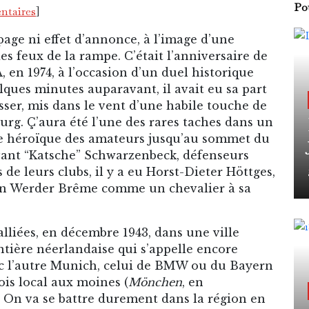
Pou
ntaires
]
tapage ni effet d’annonce, à l’image d’une
es feux de la rampe. C’était l’anniversaire de
 en 1974, à l’occasion d’un duel historique
lques minutes auparavant, il avait eu sa part
sser, mis dans le vent d’une habile touche de
rg. Ç’aura été l’une des rares taches dans un
’ère héroïque des amateurs jusqu’au sommet du
avant “Katsche” Schwarzenbeck, défenseurs
 de leurs clubs, il y a eu Horst-Dieter Höttges,
son Werder Brême comme un chevalier à sa
lliées, en décembre 1943, dans une ville
ontière néerlandaise qui s’appelle encore
c l’autre Munich, celui de BMW ou du Bayern
ois local aux moines (
Mönchen
, en
74. On va se battre durement dans la région en