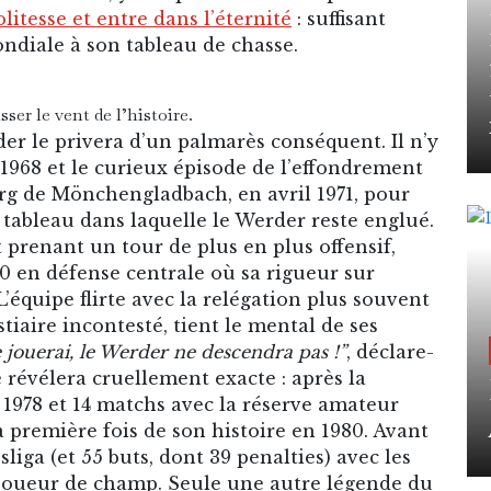
litesse et entre dans l’éternité
: suffisant
ndiale à son tableau de chasse.
ser le vent de l’histoire.
der le privera d’un palmarès conséquent. Il n’y
968 et le curieux épisode de l’effondrement
rg de Mönchengladbach, en avril 1971, pour
e tableau dans laquelle le Werder reste englué.
it prenant un tour de plus en plus offensif,
0 en défense centrale où sa rigueur sur
’équipe flirte avec la relégation plus souvent
tiaire incontesté, tient le mental de ses
e jouerai, le Werder ne descendra pas !”
, déclare-
e révélera cruellement exacte : après la
 1978 et 14 matchs avec la réserve amateur
a première fois de son histoire en 1980. Avant
liga (et 55 buts, dont 39 penalties) avec les
 joueur de champ. Seule une autre légende du