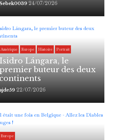
24/07/2026
Sebek0039
Amérique
Europe
Histoire
Portrait
Isidro Lángara, le
premier buteur des deux
continents
22/07/2026
ajde59
Europe