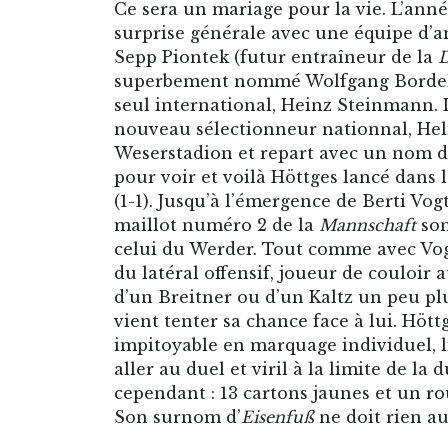
Ce sera un mariage pour la vie. L’anné
surprise générale avec une équipe d
Sepp Piontek (futur entraîneur de la
D
superbement nommé Wolfgang Bordel, 
seul international, Heinz Steinmann. L
nouveau sélectionneur nationnal, Hel
Weserstadion et repart avec un nom d
pour voir et voilà Höttges lancé dans l
(1-1). Jusqu’à l’émergence de Berti Vog
maillot numéro 2 de la
Mannschaft
son
celui du Werder. Tout comme avec Vogt
du latéral offensif, joueur de couloir a
d’un Breitner ou d’un Kaltz un peu pl
vient tenter sa chance face à lui. Hött
impitoyable en marquage individuel, 
aller au duel et viril à la limite de la
cependant : 13 cartons jaunes et un 
Son surnom d’
Eisenfuß
ne doit rien au