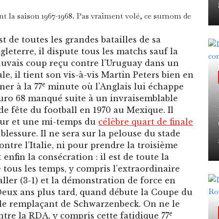
t la saison 1967-1968. Pas vraiment volé, ce surnom de
est de toutes les grandes batailles de sa
leterre, il dispute tous les matchs sauf la
auvais coup reçu contre l’Uruguay dans un
ale, il tient son vis-à-vis Martin Peters bien en
e
er à la 77
minute où l’Anglais lui échappe
 Euro 68 manqué suite à un invraisemblable
de fête du football en 1970 au Mexique. Il
tour et une mi-temps du
célèbre quart de finale
blessure. Il ne sera sur la pelouse du stade
ntre l’Italie, ni pour prendre la troisième
t enfin la consécration : il est de toute la
tous les temps, y compris l’extraordinaire
ller (3-1) et la démonstration de force en
. Deux ans plus tard, quand débute la Coupe du
e le remplaçant de Schwarzenbeck. On ne le
e
ntre la RDA, y compris cette fatidique 77