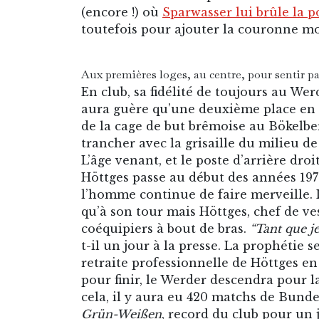
(encore !) où
Sparwasser lui brûle la po
toutefois pour ajouter la couronne mo
Aux premières loges, au centre, pour sentir pas
En club, sa fidélité de toujours au Wer
aura guère qu’une deuxième place en 1
de la cage de but brêmoise au Bökelbe
trancher avec la grisaille du milieu d
L’âge venant, et le poste d’arrière dro
Höttges passe au début des années 197
l’homme continue de faire merveille. L
qu’à son tour mais Höttges, chef de ves
coéquipiers à bout de bras.
“Tant que j
t-il un jour à la presse. La prophétie s
retraite professionnelle de Höttges en
pour finir, le Werder descendra pour l
cela, il y aura eu 420 matchs de Bundes
Grün-Weißen
, record du club pour un