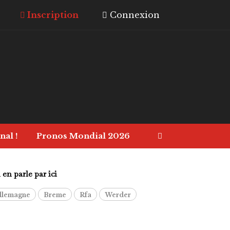
Inscription
Connexion
nal !
Pronos Mondial 2026
en parle par ici
llemagne
Breme
Rfa
Werder