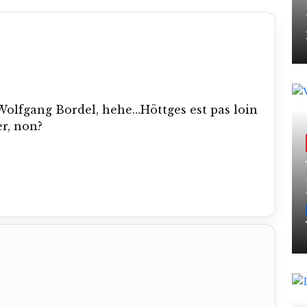
olfgang Bordel, hehe…Höttges est pas loin
er, non?