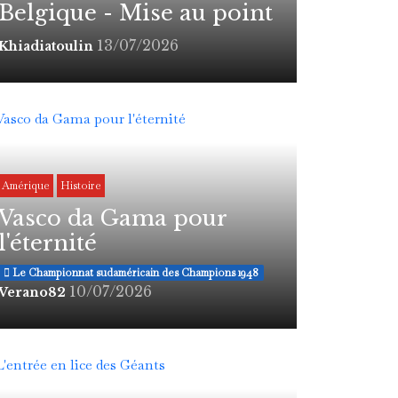
Belgique - Mise au point
13/07/2026
Khiadiatoulin
Amérique
Histoire
Vasco da Gama pour
l'éternité
Le Championnat sudaméricain des Champions 1948
10/07/2026
Verano82