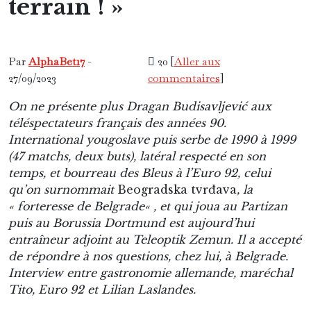
terrain ! »
Europe
Interview
Uchronie Pinte2foot
Par
AlphaBet17
-
20 [
Aller aux
27/09/2023
commentaires
]
On ne présente plus Dragan Budisavljević aux
téléspectateurs français des années 90.
International yougoslave puis serbe de 1990 à 1999
(47 matchs, deux buts), latéral respecté en son
temps, et bourreau des Bleus à l’Euro 92, celui
qu’on surnommait
Beogradska tvrđava
,
la
« forteresse de Belgrade
«
, et qui joua au Partizan
puis au Borussia Dortmund est aujourd’hui
entraîneur adjoint au Teleoptik Zemun. Il a accepté
de répondre à nos questions, chez lui, à Belgrade.
Interview entre gastronomie allemande, maréchal
Tito, Euro 92 et Lilian Laslandes.