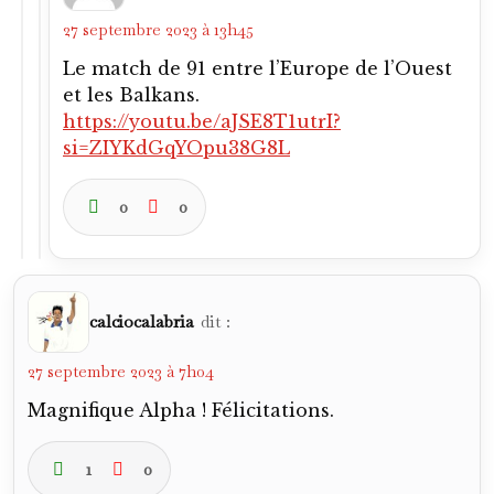
27 septembre 2023 à 13h45
Le match de 91 entre l’Europe de l’Ouest
et les Balkans.
https://youtu.be/aJSE8T1utrI?
si=ZIYKdGqYOpu38G8L
0
0
calciocalabria
dit :
27 septembre 2023 à 7h04
Magnifique Alpha ! Félicitations.
1
0