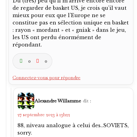
Du (très) peu qu’il m’arrive encore encore
de regarder de basket US, je crois qu’il vaut
mieux pour eux que l’Europe ne se
constitue pas en sélection unique en basket
: rayon « mordant » et « gniak » dans le jeu,
les US ont perdu énormément de
répondant.
0
0
Connectez-vous pour répondre
Alexandre Willamme
dit :
27 septembre 2023 à 13h22
88, niveau analogue à celui des..SOVIETS,
sorry.