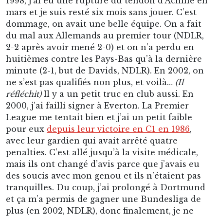
1998, j’ai eu une rupture du tendon d’Achille en
mars et je suis resté six mois sans jouer. C’est
dommage, on avait une belle équipe. On a fait
du mal aux Allemands au premier tour (NDLR,
2-2 après avoir mené 2-0) et on n’a perdu en
huitièmes contre les Pays-Bas qu’à la dernière
minute (2-1, but de Davids, NDLR). En 2002, on
ne s’est pas qualifiés non plus, et voilà…
(Il
réfléchit)
Il y a un petit truc en club aussi. En
2000, j’ai failli signer à Everton. La Premier
League me tentait bien et j’ai un petit faible
pour eux
depuis leur victoire en C1 en 1986
,
avec leur gardien qui avait arrêté quatre
penalties. C’est allé jusqu’à la visite médicale,
mais ils ont changé d’avis parce que j’avais eu
des soucis avec mon genou et ils n’étaient pas
tranquilles. Du coup, j’ai prolongé à Dortmund
et ça m’a permis de gagner une Bundesliga de
plus (en 2002, NDLR), donc finalement, je ne