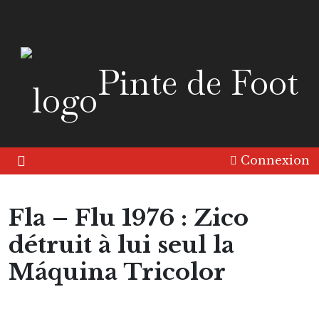
Pinte de Foot
Connexion
Fla – Flu 1976 : Zico
détruit à lui seul la
Máquina Tricolor
Amérique
Continent
Match à part