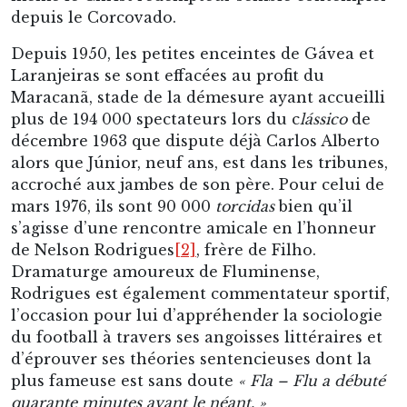
depuis le Corcovado.
Depuis 1950, les petites enceintes de Gávea et
Laranjeiras se sont effacées au profit du
Maracanã, stade de la démesure ayant accueilli
plus de 194 000 spectateurs lors du c
lássico
de
décembre 1963 que dispute déjà Carlos Alberto
alors que Júnior, neuf ans, est dans les tribunes,
accroché aux jambes de son père. Pour celui de
mars 1976, ils sont 90 000
torcidas
bien qu’il
s’agisse d’une rencontre amicale en l’honneur
de Nelson Rodrigues
[2]
, frère de Filho.
Dramaturge amoureux de Fluminense,
Rodrigues est également commentateur sportif,
l’occasion pour lui d’appréhender la sociologie
du football à travers ses angoisses littéraires et
d’éprouver ses théories sentencieuses dont la
plus fameuse est sans doute
« Fla – Flu a débuté
quarante minutes avant le néant. »