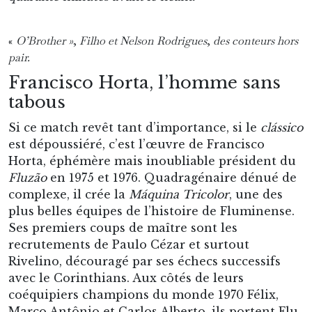
«
O’Brother »
,
Filho et Nelson Rodrigues
,
des conteurs hors
pair.
Francisco Horta, l’homme sans
tabous
Si ce match revêt tant d’importance, si le
clássico
est dépoussiéré, c’est l’œuvre de Francisco
Horta, éphémère mais inoubliable président du
Fluzão
en 1975 et 1976. Quadragénaire dénué de
complexe, il crée la
Máquina Tricolor
, une des
plus belles équipes de l’histoire de Fluminense.
Ses premiers coups de maître sont les
recrutements de Paulo Cézar et surtout
Rivelino, découragé par ses échecs successifs
avec le Corinthians. Aux côtés de leurs
coéquipiers champions du monde 1970 Félix,
Marco Antônio et Carlos Alberto, ils portent Flu