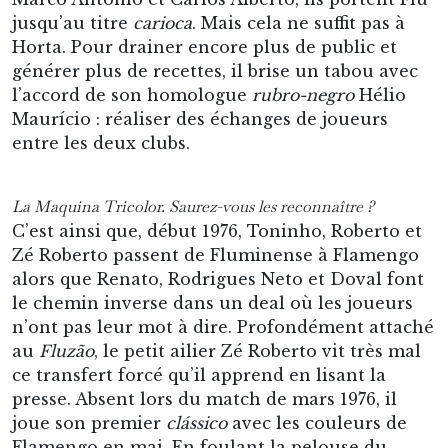
jusqu’au titre
carioca
. Mais cela ne suffit pas à
Horta. Pour drainer encore plus de public et
générer plus de recettes, il brise un tabou avec
l’accord de son homologue
rubro-negro
Hélio
Maurício : réaliser des échanges de joueurs
entre les deux clubs.
La Maquina Tricolor. Saurez-vous les reconnaître ?
C’est ainsi que, début 1976, Toninho, Roberto et
Zé Roberto passent de Fluminense à Flamengo
alors que Renato, Rodrigues Neto et Doval font
le chemin inverse dans un deal où les joueurs
n’ont pas leur mot à dire. Profondément attaché
au
Fluzão
, le petit ailier Zé Roberto vit très mal
ce transfert forcé qu’il apprend en lisant la
presse. Absent lors du match de mars 1976, il
joue son premier
clássico
avec les couleurs de
Flamengo en mai. En foulant la pelouse du