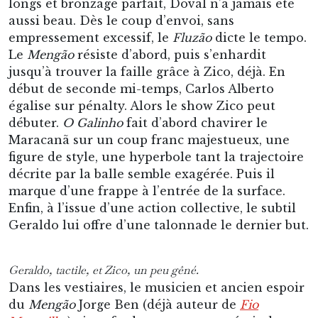
longs et bronzage parfait, Doval n’a jamais été
aussi beau. Dès le coup d’envoi, sans
empressement excessif, le
Fluzão
dicte le tempo.
Le
Mengão
résiste d’abord, puis s’enhardit
jusqu’à trouver la faille grâce à Zico, déjà. En
début de seconde mi-temps, Carlos Alberto
égalise sur pénalty. Alors le show Zico peut
débuter.
O Galinho
fait d’abord chavirer le
Maracanã sur un coup franc majestueux, une
figure de style, une hyperbole tant la trajectoire
décrite par la balle semble exagérée. Puis il
marque d’une frappe à l’entrée de la surface.
Enfin, à l’issue d’une action collective, le subtil
Geraldo lui offre d’une talonnade le dernier but.
Geraldo, tactile, et Zico, un peu gêné.
Dans les vestiaires, le musicien et ancien espoir
du
Mengão
Jorge Ben (déjà auteur de
Fio