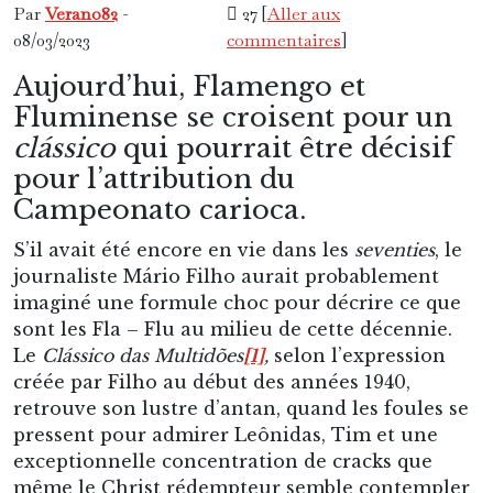
Par
Verano82
-
27 [
Aller aux
08/03/2023
commentaires
]
Aujourd’hui, Flamengo et
Fluminense se croisent pour un
clássico
qui pourrait être décisif
pour l’attribution du
Campeonato carioca.
S’il avait été encore en vie dans les
seventies
, le
journaliste Mário Filho aurait probablement
imaginé une formule choc pour décrire ce que
sont les Fla – Flu au milieu de cette décennie.
Le
Clássico das Multidões
[1]
,
selon l’expression
créée par Filho au début des années 1940,
retrouve son lustre d’antan, quand les foules se
pressent pour admirer Leônidas, Tim et une
exceptionnelle concentration de cracks que
même le Christ rédempteur semble contempler