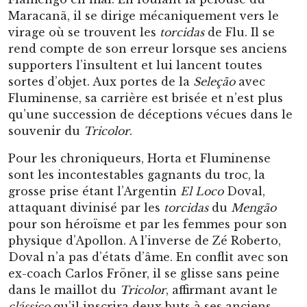
Maracanã, il se dirige mécaniquement vers le
virage où se trouvent les
torcidas
de Flu. Il se
rend compte de son erreur lorsque ses anciens
supporters l’insultent et lui lancent toutes
sortes d’objet. Aux portes de la
Seleção
avec
Fluminense, sa carrière est brisée et n’est plus
qu’une succession de déceptions vécues dans le
souvenir du
Tricolor
.
Pour les chroniqueurs, Horta et Fluminense
sont les incontestables gagnants du troc, la
grosse prise étant l’Argentin
El Loco
Doval,
attaquant divinisé par les
torcidas
du
Mengão
pour son héroïsme et par les femmes pour son
physique d’Apollon. A l’inverse de Zé Roberto,
Doval n’a pas d’états d’âme. En conflit avec son
ex-coach Carlos Fröner, il se glisse sans peine
dans le maillot du
Tricolor
, affirmant avant le
clássico
qu’il inscrira deux buts à ses anciens