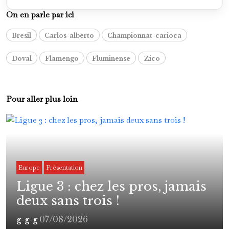
On en parle par ici
Bresil
Carlos-alberto
Championnat-carioca
Doval
Flamengo
Fluminense
Zico
Pour aller plus loin
Europe
Présentation
Ligue 3 : chez les pros, jamais
deux sans trois !
07/08/2026
g-g-g