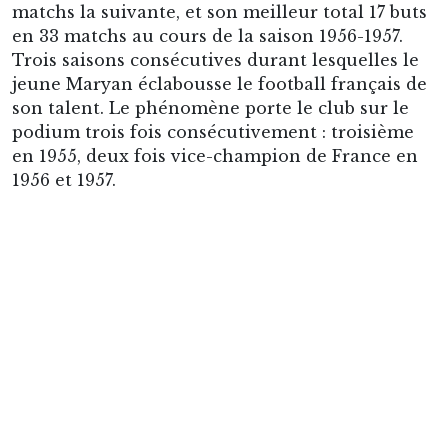
catégorie pour jouer la finale. Il est aussi encore
officiellement en service militaire, lui le
champion du monde militaire 1957 en
Argentine, une compétition durant laquelle la
France a écrasé la concurrence. Toutefois, la
France aborde ce tournoi sans confiance, ni
repères. Mais, elle réalise un festival offensif au
mois de juin. Emmenée par Kopa, Fontaine,
Vincent, Piantoni et donc Wisniewski, elle
inscrit 23 buts en six matches.
Titularisé sur le côté droit, Wisniewski participe
activement au festival offensif, il inscrit deux
buts : d’abord lors du premier match contre le
Paraguay, puis il ouvre le score juste avant la
mi-temps en quart de finale contre l’Irlande du
Nord. De plus, il délivre plusieurs passes
décisives pour Fontaine, participant activement
à son record inégalé de 13 buts dans une seule