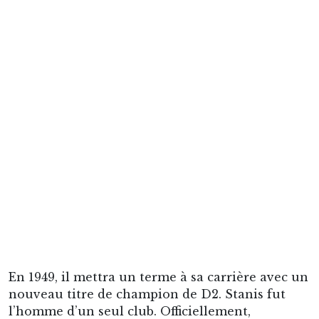
182 buts en 244 matchs selon un décompte non
officiel (d’aucuns avancent plus de 200 buts).
Après sa carrière sportive, il continuera d’être
un fidèle du RCL en vivant toujours au milieu
des siens, puisqu’il tiendra un bar-tabac dans un
coron, fréquenté par les supporteurs.
3. Daniel Leclercq
Milieu, 1974-1983
A Lens, il y a eu deux Leclercq : le grand blond
et le druide. Le joueur débute sa carrière à l’US
Valenciennes-Anzin, lui qui est né à quelques
encablures. Puis jeune espoir, il traverse le pays
pour jouer à l’OM. Il est rapatrié par le RC Lens
en 1974. Il s’impose tout de suite et sa chevelure
blonde rayonne au milieu. Leclercq est à
l’origine un milieu offensif talentueux, chef
d’orchestre du jeu. Le « géant blond » a une très
bonne conservation de balle, joueur simple qui