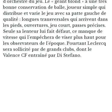
Son entraîneur de l’époque, Sowinski, le fait
reculer sur le terrain, du milieu à la défense, en
libéro. Il excelle à ce poste, son jeu long sert les
offensives lensoises et la presse le compare au
Kaiser
Beckenbauer. Daniel n’hésite pas à sortir
de sa zone, à remonter le terrain balle au pied.
Malgré la descente en D2, Leclercq reste fidèle. Il
sera l’un des hommes forts de la remontée (12
buts en 29 matchs pour le libéro), en plus d’être
un guide pour encadrer les jeunes de l’équipe.