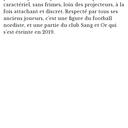
du monde en 1958… Wisniewski brûle les étapes
de par son immense talent. Le natif de Calonne-
Ricouart, une commune minière, rejoint l’US
Auchel alors entraîné par Élie Fruchart. Ce
gardien de but entraîneur-joueur, qui avait déjà
repéré Jean Vincent avant lui, puis Robert
Budzinski après, sera entraîneur du RC Lens
quelques années plus tard retrouvant Maryan à
l’occasion. Le très jeune Wisniewski joue sous
une fausse licence à 11 ans (il en fallait 13 pour
jouer avec l’équipe des Jeunes), puis à 15 ans il
évolue déjà avec les seniors du club.