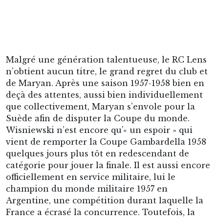
édition. Wisniewski, Kopa et Vincent, « les
enfants du bassin minier » portent haut les
couleurs de l’équipe de France.
Malheureusement, ce trio n’aura jamais existé
au RC Lens, cela aurait été une toute autre
histoire… Le Stade de Reims lui de son côté en
rêvait aussi, faisant tout pour faire venir
Maryan. Mais Wisniewski a toujours refusé, lié
et retenu par le club.