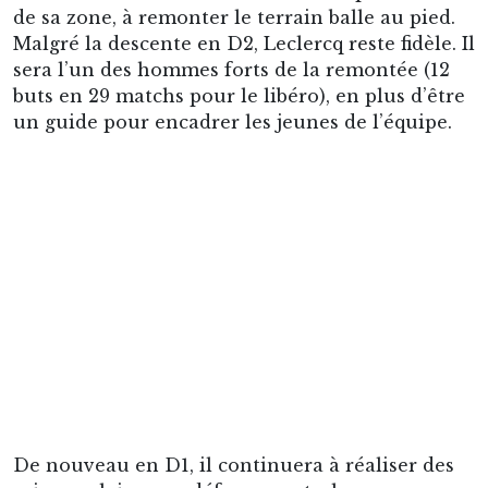
belle carrière d’entraîneur, aussi bien à
Valenciennes qu’à Lens, ses deux amours. Après
diverses fonctions d’entraîneur des jeunes à
l’équipe réserve, Leclercq devient adjoint de
Roger Lemerre au cours de la saison 1996-1997
avec pour mission de maintenir le club. Objectif
atteint, Lemerre rejoint Jacquet à la tête des
Bleus et le Druide est nommé entraîneur
principal. Sa carrière d’entraîneur sera à l’image
du joueur, et surtout de l’homme qu’il est.
Leclercq amène le RC Lens à son premier titre
de champion de France après une saison
merveilleuse, où Lens est sacrée avec la manière
pratiquant un football offensif (co-meilleure
attaque avec 55 buts dans une D1 défensive à
l’époque).