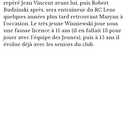
passes décisives, tout en démontrant son sens
du but. Après une première saison en pro, il
devient déjà le leader technique et offensif de
l’équipe : 14 buts en 26 matchs lors de sa
deuxième saison (1954-1955), puis 13 buts en 33
matchs la suivante, et son meilleur total 17 buts
en 33 matchs au cours de la saison 1956-1957.
Trois saisons consécutives durant lesquelles le
jeune Maryan éclabousse le football français de
son talent. Le phénomène porte le club sur le
podium trois fois consécutivement : troisième
en 1955, deux fois vice-champion de France en
1956 et 1957.