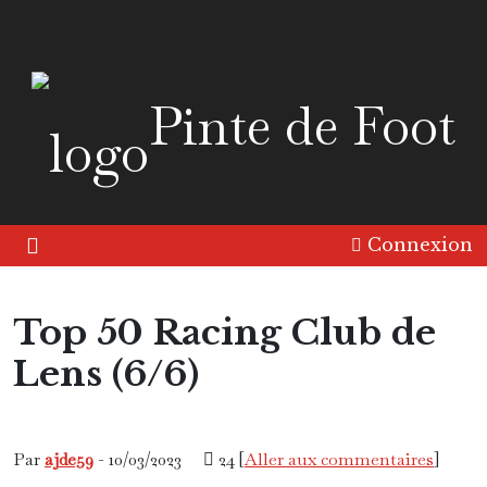
Pinte de Foot
Connexion
Top 50 Racing Club de
Lens (6/6)
Europe
Histoire
Les Tops
Par
ajde59
- 10/03/2023
24 [
Aller aux commentaires
]