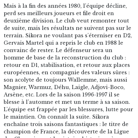
C’est simple, Lens a tout gagné avec Sikora.
Siko
est synonyme de régularité, apprécié pour son
calme, son professionnalisme et son sérieux. Il
est fort dans les duels, un bon pied droit (qualité
de centre, quelques buts et passes décisives
depuis ses coups francs tirés) et n’hésite pas à
enchaîner les montées sur son flanc. Il ne loupe
que très peu de matchs et se blesse rarement.
Plutôt timide, il n’est pas le leader naturel, celui
qui remet les choses en places, il laisse à son
compère Wallemme d’endosser ce rôle, de
recadrer les troupes. Cela n’empêche pas les
entraîneurs successifs de s’appuyer sur son
expérience, de sa symbolique d’homme du club
et garant de ses valeurs. Pourtant à l’été 1998, il
est tout près de signer à Liverpool où Houllier