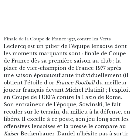
De nouveau en D1, il continuera à réaliser des
saisons pleines en défense centrale, avec une
demi-finale de Coupe de France 1981 perdu
contre Bastia. En 1982-1983, Lens réalise une
très bonne saison et se hisse à la quatrième
place, mais il a perdu sa place en cours de
saison au profit d’une charnière Flak-Sénac et
ne joue que la moitié des matchs. Ce sera sa
dernière saison à Lens (332 matchs et 31 buts au
total) et il retourne à Valenciennes, son club de
cœur.
Juste après sa carrière, il tient le bistrot en face
de Nungesser, et entraîne des clubs amateurs du
coin. Il ne se doute pas qu’il aura également une