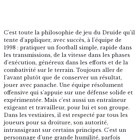
2. Maryan Wisniewski
Attaquant, 1953-1963
Le prodige Sang et Or. Maryan Wisniewski est
incontestablement le meilleur joueur qui a
évolué au club en termes de talent pur. Au club
durant 10 saisons, il a connu une ascension
fulgurante : signature au RC Lens à 16 ans,
début professionnel à 16 ans et demi, première
sélection nationale à 18 ans (record de précocité
d’après-guerre jusqu’à Eduardo Camavinga),
titulaire chez les Bleus et troisième de la Coupe