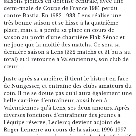
C’est toute la philosophie de jeu du Druide qu’il
tente d’appliquer, avec succès, à l’équipe de
1998 : pratiquer un football simple, rapide dans
les transmissions, de la vitesse dans les phases
d’exécution, généreux dans les efforts et de la
combativité sur le terrain. Toujours aller de
l’avant plutôt que de conserver un résultat,
jouer avec panache. Une équipe résolument
offensive qui s’appuie sur une défense solide et
expérimentée. Mais c’est aussi un entraîneur