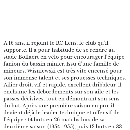
Malgré une génération talentueuse, le RC Lens
n’obtient aucun titre, le grand regret du club et
de Maryan. Après une saison 1957-1958 bien en
deçà des attentes, aussi bien individuellement
que collectivement, Maryan s’envole pour la
Suède afin de disputer la Coupe du monde.
Wisniewski n’est encore qu’« un espoir » qui
vient de remporter la Coupe Gambardella 1958
quelques jours plus tôt en redescendant de