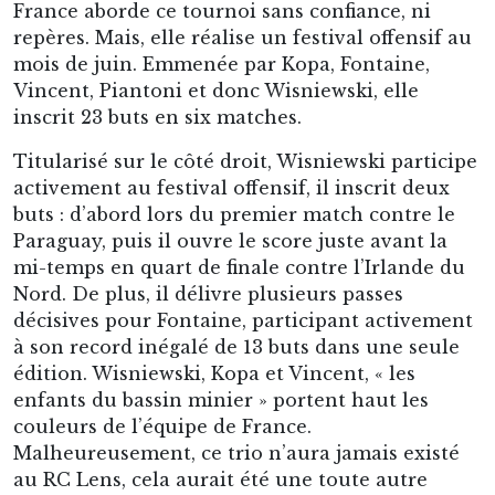
Maryan avec les Bleus
Il sera également sélectionné à l’Euro 1960, mais
c’est un échec, avec plusieurs forfaits de joueurs
majeurs comme Kopa. Au total il marquera 12
buts en 33 sélections avec le maillot de l’Équipe
de France. Sous le maillot lensois, il devient le
meilleur buteur officiel de l’histoire en première
division avec 93 buts à égalité avec son
camarade Oudjani. Au total, c’est 107 buts en 317
matchs. En 1963 après une mauvaise saison du
club frôlant la relégation, Lens le vend – contre
sa volonté – en Italie à la Sampdoria, pour
renflouer les caisses. Wisniewski ne reviendra
jamais à Bollaert en tant que joueur, ou pour
une fonction au sein du club. Il aurait fait trop
d’ombre aux autres, d’après certains. Il restera