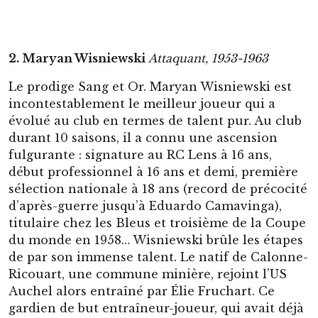
A 16 ans, il rejoint le RC Lens, le club qu’il
supporte. Il a pour habitude de se rendre au
stade Bollaert en vélo pour encourager l’équipe
fanion du bassin minier. Issu d’une famille de
mineurs, Wisniewski est très vite encensé pour
son immense talent et ses prouesses techniques.
Ailier droit, vif et rapide, excellent dribbleur, il
enchaîne les débordements sur son aile et les