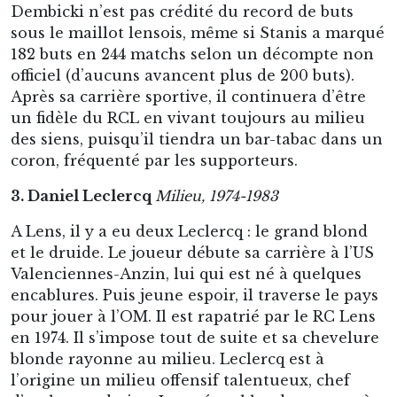
distribue et varie le jeu avec sa patte gauche de
qualité : longues transversales qui arrivent dans
les pieds, ouvertures, jeu court, passes précises.
Seule sa lenteur lui fait défaut, ce manque de
vitesse qui l’empêchera de viser plus haut pour
les observateurs de l’époque. Pourtant Leclercq
sera sollicité par de grands clubs, dont le
Valence CF entraîné par Di Stefano.
Finale de la Coupe de France 1975 contre les Verts
Leclercq est un pilier de l’équipe lensoise dont
les moments marquants sont : finale de Coupe
de France dès sa première saison au club ; la
place de vice-champion de France 1977 après
une saison époustouflante individuellement (il
obtient l’étoile d’or
France Football
du meilleur
joueur français devant Michel Platini) ; l’exploit
en Coupe de l’UEFA contre la Lazio de Rome.