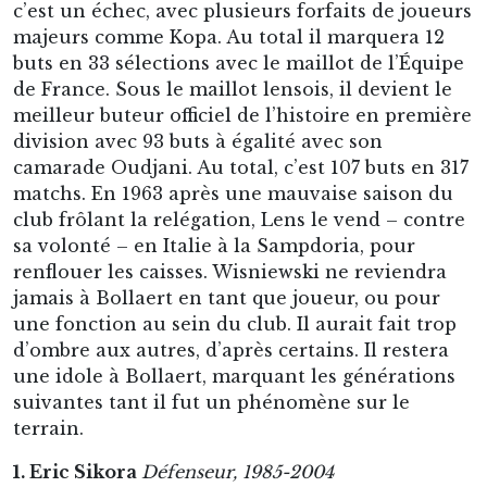
Quand on entend le nom de Sikora, on pense
RC Lens forcément. Sikora, c’est fidélité et
longévité au Racing Club de Lens. Il est né à
Courrières dans le bassin minier, formé au club
et ayant fait toute sa carrière sous un seul
maillot, la tunique Sang et Or, record historique
d’apparitions pour le club avec 587 matchs. Eric
Sikora l’homme d’un seul club, qui a tout connu,
les exploits et les titres des plus belles années
du club. Cap’tain Sikora mérite tout
naturellement la première place. Arrière latéral
droit du onze lensois pendant près de 20 ans,
Sikora débute en D1 sous les ordres de Marx
après que Sowinski l’ait recommandé à son ami
entraîneur du club, lui qui avait vu passer Eric