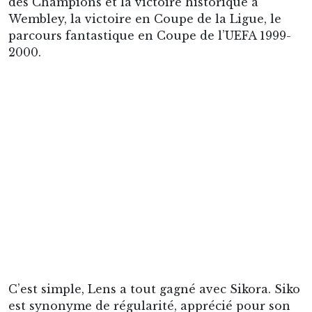
vient d’être nommé. Il est alors le meilleur
arrière droit du football français, mais ne
participera pas à la Coupe du monde 1998,
difficile de se faire une place au dernier
moment, Jacquet ayant déjà en tête son groupe.
Le déclin de Siko commence à partir de 2001-
2002, mis en concurrence avec Ferdinand Coly
notamment. Joël Muller n’en fait plus le
titulaire du poste. Sikora et Lens perdent le titre
à la dernière journée, après avoir occupé la
place de leader pendant 28 journées. Ses
derniers grands moments au club. Derrière, il
ne joue quasiment plus durant ses deux
dernières saisons, qui sont le chant du cygne de
Siko, le « dernier des Mohicans » au club. Après
une première fausse retraite à l’issue de la
saison 2002-2003, il rempile un an de plus pour
jouer son dernier match en février 2004. Le