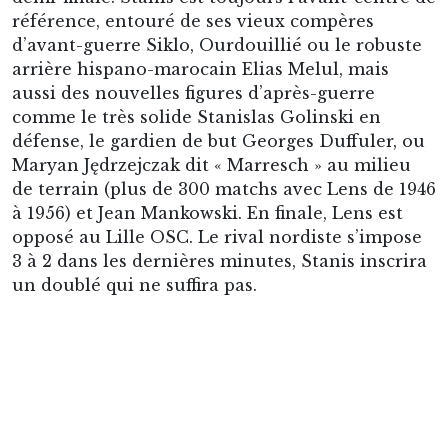
référence, entouré de ses vieux compères
d’avant-guerre Siklo, Ourdouillié ou le robuste
arrière hispano-marocain Elias Melul, mais
aussi des nouvelles figures d’après-guerre
comme le très solide Stanislas Golinski en
défense, le gardien de but Georges Duffuler, ou
Maryan Jędrzejczak dit « Marresch » au milieu
de terrain (plus de 300 matchs avec Lens de 1946
à 1956) et Jean Mankowski. En finale, Lens est
opposé au Lille OSC. Le rival nordiste s’impose
3 à 2 dans les dernières minutes, Stanis inscrira
un doublé qui ne suffira pas.
En 1949, il mettra un terme à sa carrière avec un
nouveau titre de champion de D2. Stanis fut
l’homme d’un seul club. Officiellement,
Dembicki n’est pas crédité du record de buts
sous le maillot lensois, même si Stanis a marqué