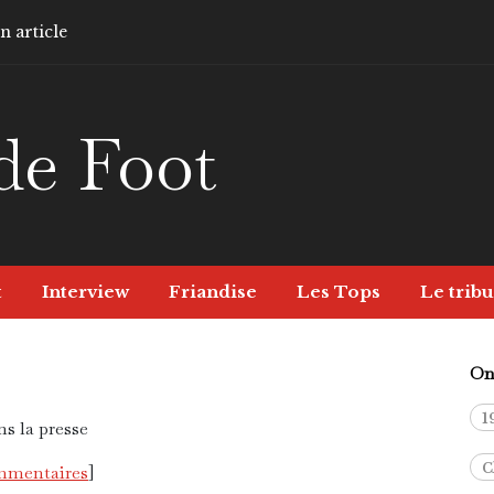
 article
de Foot
t
Interview
Friandise
Les Tops
Le tribu
On 
1
C
ommentaires
]