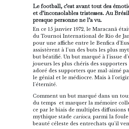
Le football, c’est avant tout des émot
et d’inconsolables tristesses. Au Brési
presque personne ne l’a vu.
En ce 15 janvier 1972, le Maracanã étai
du Tournoi International de Rio de Jan
pour une affiche entre le Benfica d’E
assistèrent à l’un des buts les plus myt
but béatifié. Un but marqué à l’issue d
joueurs les plus chéris des supporters
adoré des supporters que mal-aimé par
le génial et le médiocre. Mais à l’or
l’éternité.
Comment un but marqué dans un tourno
du temps et marquer la mémoire collec
ce par le biais de multiples diffusions
mythique stade
carioca
, parmi la foul
beauté céleste des entrechats qu’il ve