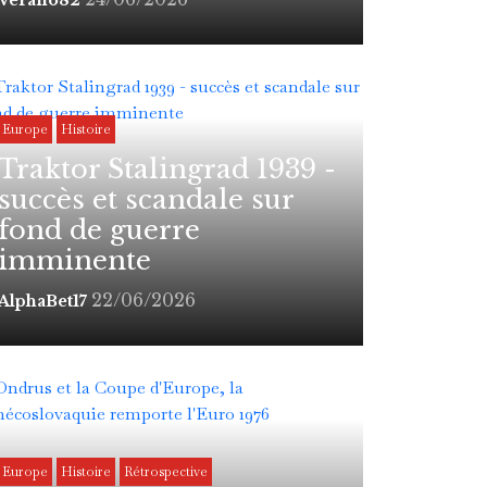
Verano82
Europe
Histoire
Traktor Stalingrad 1939 -
succès et scandale sur
fond de guerre
imminente
22/06/2026
AlphaBet17
Europe
Histoire
Rétrospective