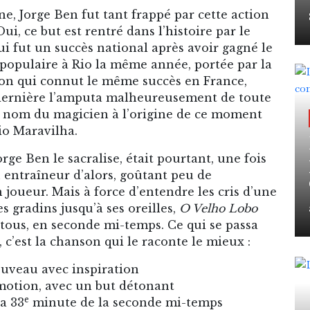
e, Jorge Ben fut tant frappé par cette action
ui, ce but est rentré dans l’histoire par le
 fut un succès national après avoir gagné le
populaire à Rio la même année, portée par la
son qui connut le même succès en France,
e dernière l’amputa malheureusement de toute
u nom du magicien à l’origine de ce moment
Fio Maravilha.
rge Ben le sacralise, était pourtant, une fois
n entraîneur d’alors, goûtant peu de
joueur. Mais à force d’entendre les cris d’une
s gradins jusqu’à ses oreilles,
O Velho Lobo
 tous, en seconde mi-temps. Ce qui se passa
c’est la chanson qui le raconte le mieux :
ouveau avec inspiration
motion, avec un but détonant
e
a 33
minute de la seconde mi-temps