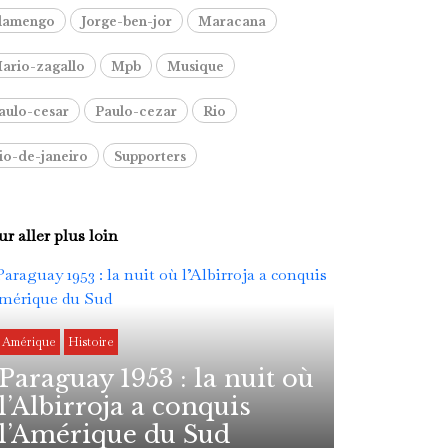
lamengo
Jorge-ben-jor
Maracana
ario-zagallo
Mpb
Musique
aulo-cesar
Paulo-cezar
Rio
io-de-janeiro
Supporters
r aller plus loin
Amérique
Histoire
Paraguay 1953 : la nuit où
l’Albirroja a conquis
l’Amérique du Sud