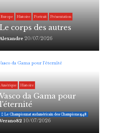
Europe
Histoire
Portrait
Présentation
Le corps des autres
20/07/2026
Alexandre
Amérique
Histoire
Vasco da Gama pour
l'éternité
Le Championnat sudaméricain des Champions 1948
10/07/2026
Verano82