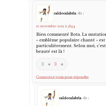
calciocalabria
dit :
10 novembre 2022 à 5h54
Bien commenté Bota. La mutation 
« emblème populaire chanté » est 
particulièrement. Selon moi, c’est
beauté est là !
0
0
Connectez-vous pour répondre
calciocalabria
dit :