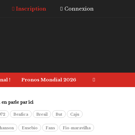
Inscription
Connexion
nal !
Pronos Mondial 2026
en parle par ici
972
Benfica
Bresil
But
Caju
hanson
Eusebio
Fans
Fio-maravilha