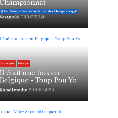
Championnat
Le Championnat sudaméricain des Champions 1948
06/07/2026
Verano82
Amérique
Europe
Il était une fois en
Belgique - Toup Pou Yo
29/06/2026
Khiadiatoulin