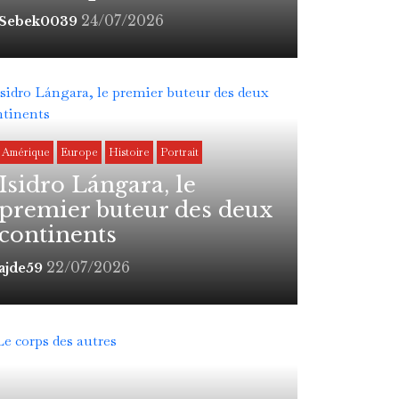
24/07/2026
Sebek0039
Amérique
Europe
Histoire
Portrait
Isidro Lángara, le
premier buteur des deux
continents
22/07/2026
ajde59