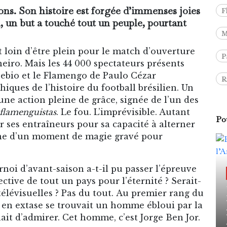
ions. Son histoire est forgée d’immenses joies
F
l, un but a touché tout un peuple, pourtant
M
t loin d’être plein pour le match d’ouverture
P
eiro. Mais les 44 000 spectateurs présents
usebio et le Flamengo de Paulo Cézar
R
hiques de l’histoire du football brésilien. Un
’une action pleine de grâce, signée de l’un des
flamenguistas
. Le fou. L’imprévisible. Autant
Pou
 ses entraîneurs pour sa capacité à alterner
igine d’un moment de magie gravé pour
i d’avant-saison a-t-il pu passer l’épreuve
tive de tout un pays pour l’éternité ? Serait-
 télévisuelles ? Pas du tout. Au premier rang du
e en extase se trouvait un homme ébloui par la
nait d’admirer. Cet homme, c’est Jorge Ben Jor.