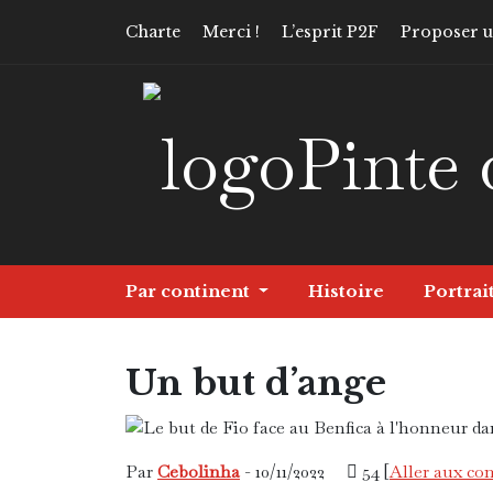
Charte
Merci !
L’esprit P2F
Proposer un
Pinte 
Par continent
Histoire
Portrai
Un but d’ange
Amérique
Histoire
Par
Cebolinha
- 10/11/2022
54 [
Aller aux c