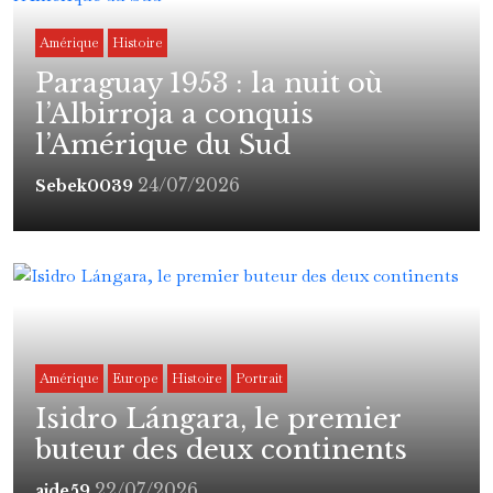
Amérique
Histoire
Paraguay 1953 : la nuit où
l’Albirroja a conquis
l’Amérique du Sud
24/07/2026
Sebek0039
Amérique
Europe
Histoire
Portrait
Isidro Lángara, le premier
buteur des deux continents
22/07/2026
ajde59