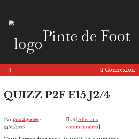
Pinte de Foot
Connexion
QUIZZ P2F E15 J2/4
Continent
Friandise
Pinte 2 Foot
Par
goozigooze
-
26 [
Aller aux
24/01/2026
commentaires
]