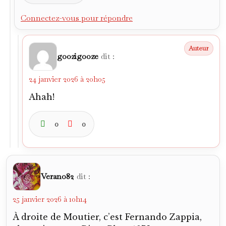
Connectez-vous pour répondre
goozigooze
dit :
24 janvier 2026 à 20h05
Ahah!
0
0
Verano82
dit :
25 janvier 2026 à 10h14
À droite de Moutier, c’est Fernando Zappia,