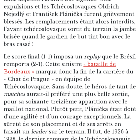
expulsions et les Tchécoslovaques Oldřich
Nejedlý et František Plánička furent grièvement
blessés. Les remplacements étant alors interdits,
l’avant tchécoslovaque sortit du terrain la jambe
brisée quand le gardien de but tint bon avec le
bras cassé !
Le score final (1-1) imposa un
replay
que le Brésil
remporta (2-1). Cette sinistre
« bataille de
Bordeaux »
marqua donc la fin de la carrière du
« Chat de Prague » en équipe de
Tchécoslovaquie. Sans doute, le héros de tant de
matches
aurait-il préféré une plus belle sortie,
pour sa soixante-treizième apparition avec le
maillot national. Plutôt petit, Plánička était doté
d’une agilité et d’un courage exceptionnels. La
sûreté de son placement et de ses arrêts en
faisait un
leader
sur le terrain. Il fut, de 1926 à
1938, le dernier rempart de la Tchécoslovaquie