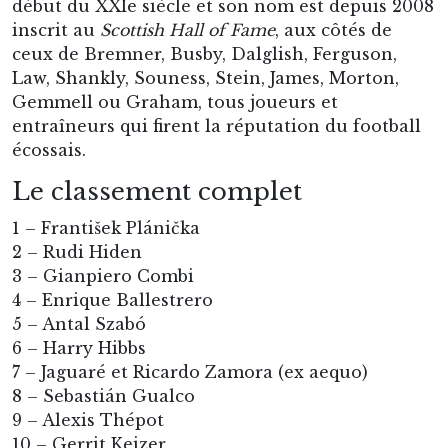
début du XXIe siècle et son nom est depuis 2008
inscrit au
Scottish Hall of Fame
, aux côtés de
ceux de Bremner, Busby, Dalglish, Ferguson,
Law, Shankly, Souness, Stein, James, Morton,
Gemmell ou Graham, tous joueurs et
entraîneurs qui firent la réputation du football
écossais.
Le classement complet
1 – František Plánička
2 – Rudi Hiden
3 – Gianpiero Combi
4 – Enrique Ballestrero
5 – Antal Szabó
6 – Harry Hibbs
7 – Jaguaré et Ricardo Zamora (ex aequo)
8 – Sebastián Gualco
9 – Alexis Thépot
10 – Gerrit Keizer