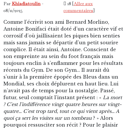
Par
Khiadiatoulin
-
18 [
Aller aux
08/11/2025
commentaires
]
Comme l’écrivit son ami Bernard Morlino,
Antoine Bonifaci était doté d’un caractère vif et
corrosif d’où jaillisaient les piques bien senties
mais sans jamais se départir d’un petit sourire
complice. Il était ainsi, Antoine. Conscient de
son empreinte au sein du foot français mais
toujours enclin à s’enflammer pour les résultats
récents du Gym. De son Gym… Il aurait dû
s’unir à la première épopée des Bleus dans un
Mondial, ses choix déplurent en haut lieu. Lui
n’avait pas de temps pour la nostalgie. Passé,
futur, seul comptait l’instant présent : «
La mort
? C’est l’indifférence vingt quatre heures sur vingt-
quatre… C’est trop tard, tout ce qui vient après… A
quoi ça sert les visites sur un tombeau
? » Alors
pourquoi ressusciter son récit ? Pour le plaisir