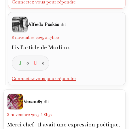
Connectez-vous pour répondre
Verano82
dit :
8 novembre 2025 à 8h52
Merci chef ! Il avait une expression poétique,
l’Antoine.
Tu évoques Giuseppe Virgili, équipier de
Bonifaci au Toro. Un mystère. Auteur d’une
saison exceptionnelle avec la Fiorentina du
scudetto 1956, il paraissait infaillible et avait
été surnommé Pecos Bill pour sa froideur au
moment de la frappe au but. Des débuts
extraordinaires en sélection où s’exprime sa
puissance, un doublé contre le Brésil de
Gilmar et puis un déclin précoce et
irrémédiable, dans les divisions inférieures