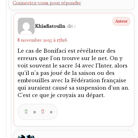
qui auraient causé sa suspension d’un an.
C’est ce que je croyais au départ.
0
0
Alexandre
dit :
8 novembre 2025 à 22h03
En tout cas je te réitère mes
remerciements : c’est neuf, bien que le
nom (mais rien de plus) me disait bien
quelque chose quand même.
J’entrevois tout de même un Français
pré-Bosman qui aura plus longtemps
bourlingué que lui : Jacques Fatton..et je