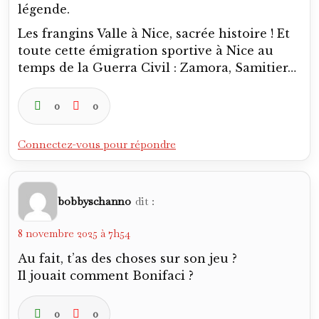
bobbyschanno
dit :
8 novembre 2025 à 7h54
Au fait, t’as des choses sur son jeu ?
Il jouait comment Bonifaci ?
0
0
Connectez-vous pour répondre
Khiadiatoulin
dit :
8 novembre 2025 à 12h06
Écoute, à Bologne, on louait son endurance
et son activité. Je le vois comme une sorte
de Guardiola. Un architecte du milieu de