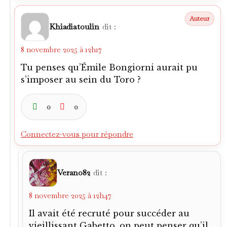
Verano82
dit :
8 novembre 2025 à 12h47
Il avait été recruté pour succéder au
vieillissant Gabetto, on peut penser qu’il
aurait su s’imposer. Difficile de se
prononcer sans savoir ce qu’aurait été le
recrutement du Torino les années
suivantes s’il n’y avait pas eu Superga car
Ferruccio Novo s’appliquait à toujours
renforcer l’équipe à petites touches.
0
0