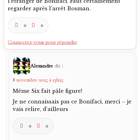
Même Six fait pâle figure!
Je ne connaissais pas ce Bonifaci, merci – je
vais relire, d’ailleurs
0
0
Connectez-vous pour répondre
Khiadiatoulin
dit :
8 novembre 2025 à 17h16
Le cas de Bonifaci est révélateur des
erreurs que l’on trouve sur le net. On y
voit souvent le sacre 54 avec l’Inter, alors
qu’il n’a pas joué de la saison ou des
embrouilles avec la Fédération française