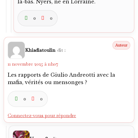
0
0
Connectez-vous pour répondre
Verano82
dit :
11 novembre 2025 à 13h48
Il n’y a plus trop de doutes, ils ont été
établis à la suite du témoignage de
repentis, dont celui de Buscetta (si ce n’est
pas déjà fait, il faut regarder le Traitre de
Marco Bellocchio).
0
0