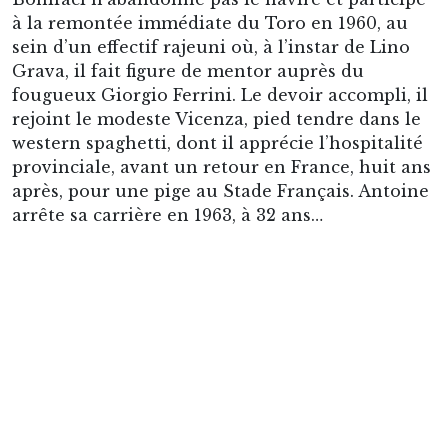
à la remontée immédiate du Toro en 1960, au
sein d’un effectif rajeuni où, à l’instar de Lino
Grava, il fait figure de mentor auprès du
fougueux Giorgio Ferrini. Le devoir accompli, il
rejoint le modeste Vicenza, pied tendre dans le
western spaghetti, dont il apprécie l’hospitalité
provinciale, avant un retour en France, huit ans
après, pour une pige au Stade Français. Antoine
arrête sa carrière en 1963, à 32 ans…
Bonifaci, au premier rang, en partant de la droite.
Comme nous venons de le voir, l’aventure
italienne d’Antoine Bonifaci n’aura pas été un
long fleuve tranquille. Entre saison blanche à
Milan et relégation à Turin, renaissance à
Bologne et farniente à Vicenza, un voyage au
long cours qui le priva de Mondiaux et
certainement d’une plus belle reconnaissance