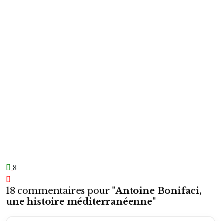
8
18 commentaires pour "
Antoine Bonifaci,
une histoire méditerranéenne
"
Alfredo Puskás
dit :
8 novembre 2025 à 1h35
Mais où va-t-il chercher tout ça ?
De quelles archives secrètes dispose-t-il ?
Tiens, pour compléter et enrichir le débat je
mets le lien de l’article de Morlino:
https://www.bernardmorlino.com/post/mort-
d-antoine-bonifaci-premier-h%C3%A9ros-de-
l-ogcnice-%C3%A0-19-ans