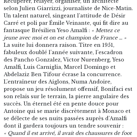
Récupérer, relayer, organiser, un architecte
selon Julien Giarrizzi, journaliste de Nice-Matin.
Un talent naturel, singeant l’attitude de Désir
Carré et poli par Émile Veinante, qui fit dire au
fantasque Brésilien Yeso Amalfi :
« Mettez ce
jeune avec moi et on est champion de France … »
La suite lui donnera raison. Titre en 1951,
fabuleux doublé l’année suivante, l’escadron
des Pancho Gonzalez, Victor Nurenberg, Yeso
Amalfi, Luis Carniglia, Marcel Domingo et
Abdelaziz Ben Tifour écrase la concurrence.
L’entraîneur des Aiglons, Numa Andoire,
propose un jeu résolument offensif, Bonifaci est
son relais sur le terrain, la pierre angulaire des
succès. Un éternel été en pente douce pour
Antoine qui se marie discrètement à Monaco et
se délecte de ses nuits passées auprès d’Amalfi
dont il gardera toujours un tendre souvenir :
« Quand il est arrivé, il avait des chaussures de foot