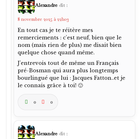
le connais grâce à toi! 🙂
0
0
Alexandre
dit :
8 novembre 2025 à 22h06
Et même un autre que tu évoquais
d’ailleurs : Nyers!
Nyers dont je n’aurais jamais soupçonné
qu’il naquît en France, on en apprend
tous les jours..
0
0