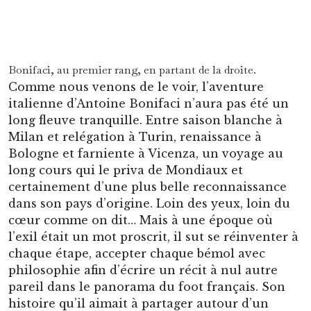
dans son pays d’origine. Loin des yeux, loin du
cœur comme on dit… Mais à une époque où
l’exil était un mot proscrit, il sut se réinventer à
chaque étape, accepter chaque bémol avec
philosophie afin d’écrire un récit à nul autre
pareil dans le panorama du foot français. Son
histoire qu’il aimait à partager autour d’un
verre, avec ses amis Marcel Pagnol ou Jacques
Anquetil. Ses duels homeriques face à Omar
Sívori lors du derby turinois. Un Argentin qui, à
ses yeux, méritait autant de louanges pour ses
prouesses sur le terrain que de franches
torgnoles pour son caractère irascible…