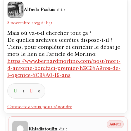
1
0
Connectez-vous pour répondre
Khiadiatoulin
dit :
8 novembre 2025 à 3h24
Merci Fred. Je comptais mettre le lien de ce
texte qui m’a aidé à mieux comprendre la
personnalité de Bonifaci et qui m’a offert
de belles citations.
0
0
Connectez-vous pour répondre