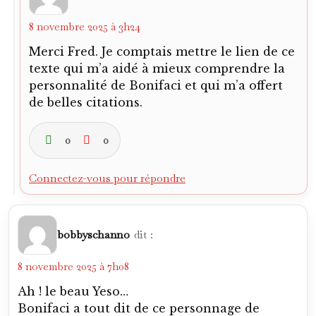
bobbyschanno
dit :
8 novembre 2025 à 7h08
Ah ! le beau Yeso…
Bonifaci a tout dit de ce personnage de
légende.
Les frangins Valle à Nice, sacrée histoire ! Et
toute cette émigration sportive à Nice au
temps de la Guerra Civil : Zamora, Samitier…
0
0
Connectez-vous pour répondre