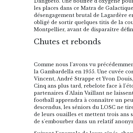
Dangbeto. Une bouffée d’oxygène pour 
les places dans ce Matra de Galactiqu
désengagement brutal de Lagardère en 
obligé de sortir quelques titis de la co
Montpellier, avant de disparaître déf
Chutes et rebonds
Comme nous l’avons vu précédemment, 
la Gambardella en 1955. Une cuvée co
Vincent, André Strappe et Yvon Douis,
Cinq ans plus tard, rebelote face à l’ét
partenaires d’Alain Vaillant ne laisse
football apprendra à connaître un p
descendus, les séniors du LOSC ne tir
de leurs ouailles et mettent trois ans
de s’embourber dans un relatif anonyma