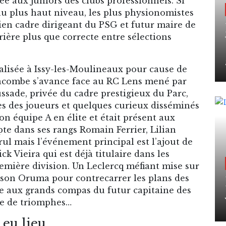
 aux juniors des clubs professionnels. Si
u plus haut niveau, les plus physionomistes
en cadre dirigeant du PSG et futur maire de
ière plus que correcte entre sélections
calisée à Issy-les-Moulineaux pour cause de
acombe s’avance face au RC Lens mené par
ssade, privée du cadre prestigieux du Parc,
es des joueurs et quelques curieux disséminés
son équipe A en élite et était présent aux
te dans ses rangs Romain Ferrier, Lilian
l mais l’événement principal est l’ajout de
ck Vieira qui est déjà titulaire dans les
mière division. Un Leclercq méfiant mise sur
ilson Oruma pour contrecarrer les plans des
ce aux grands compas du futur capitaine des
ie de triomphes…
 eu lieu