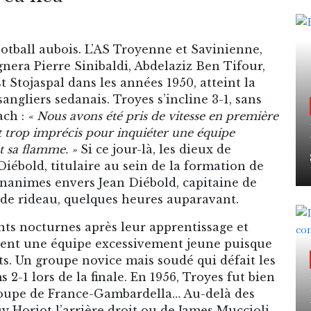
ootball aubois. L’AS Troyenne et Savinienne,
gnera Pierre Sinibaldi, Abdelaziz Ben Tifour,
 Stojaspal dans les années 1950, atteint la
angliers sedanais. Troyes s’incline 3-1, sans
ach :
« Nous avons été pris de vitesse en première
et trop imprécis pour inquiéter une équipe
t sa flamme. »
Si ce jour-là, les dieux de
iébold, titulaire au sein de la formation de
gnanimes envers Jean Diébold, capitaine de
r de rideau, quelques heures auparavant.
ts nocturnes après leur apprentissage et
rment une équipe excessivement jeune puisque
s. Un groupe novice mais soudé qui défait les
 2-1 lors de la finale. En 1956, Troyes fut bien
 Coupe de France-Gambardella… Au-delà des
uy Horiot l’arrière droit ou de James Muccioli