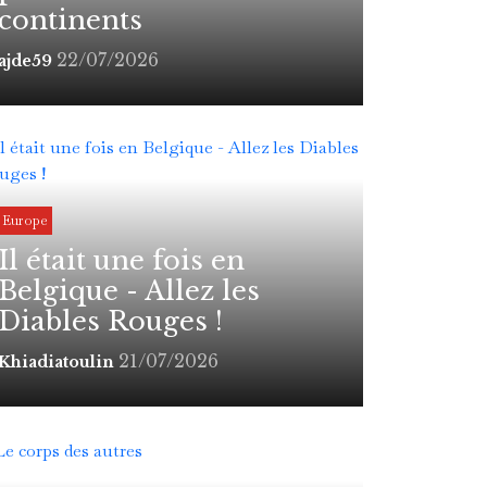
continents
22/07/2026
ajde59
Europe
Il était une fois en
Belgique - Allez les
Diables Rouges !
21/07/2026
Khiadiatoulin