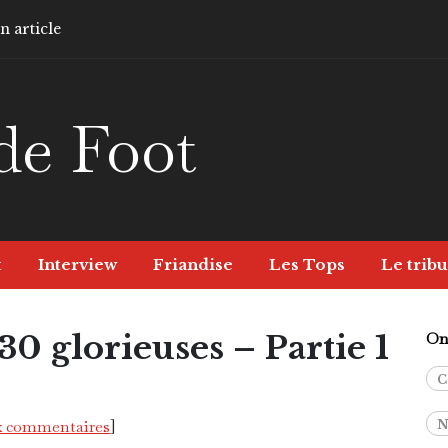
 article
de Foot
t
Interview
Friandise
Les Tops
Le tribu
0 glorieuses – Partie 1
On 
C
x commentaires
]
N