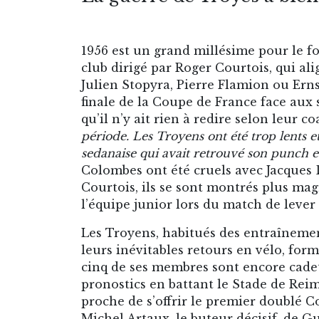
1956 est un grand millésime pour le f
club dirigé par Roger Courtois, qui ali
Julien Stopyra, Pierre Flamion ou Ernst
finale de la Coupe de France face aux s
qu’il n’y ait rien à redire selon leur co
période. Les Troyens ont été trop lents 
sedanaise qui avait retrouvé son punch e
Colombes ont été cruels avec Jacques D
Courtois, ils se sont montrés plus ma
l’équipe junior lors du match de leve
Les Troyens, habitués des entraînemen
leurs inévitables retours en vélo, fo
cinq de ses membres sont encore cadet
pronostics en battant le Stade de Reims
proche de s’offrir le premier doublé
Michel Artaux, le buteur décisif, de G