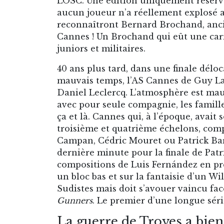
LOSC. Une édition uniquement réservée
aucun joueur n’a réellement explosé a
reconnaîtront Bernard Brochand, anci
Cannes ! Un Brochand qui eût une carr
juniors et militaires.
40 ans plus tard, dans une finale délo
mauvais temps, l’AS Cannes de Guy L
Daniel Leclercq. L’atmosphère est mau
avec pour seule compagnie, les famill
ça et là. Cannes qui, à l’époque, avait 
troisième et quatrième échelons, comp
Campan, Cédric Mouret ou Patrick Baru
dernière minute pour la finale de Patri
compositions de Luis Fernández en pre
un bloc bas et sur la fantaisie d’un W
Sudistes mais doit s’avouer vaincu fa
Gunners
. Le premier d’une longue sér
La guerre de Troyes a bien