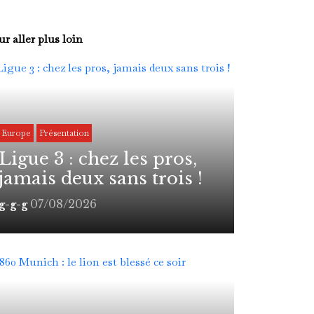
r aller plus loin
Europe
Présentation
Ligue 3 : chez les pros,
jamais deux sans trois !
07/08/2026
g-g-g