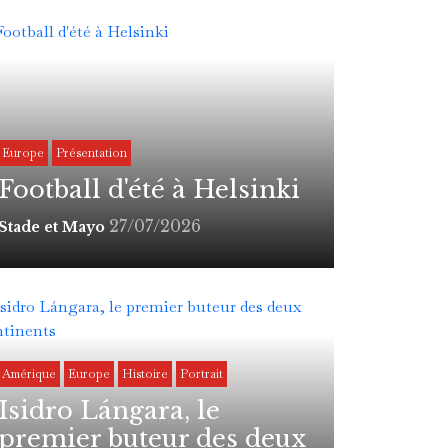
Europe
Présentation
Football d'été à Helsinki
27/07/2026
Stade et Mayo
Amérique
Europe
Histoire
Portrait
Isidro Lángara, le
premier buteur des deux