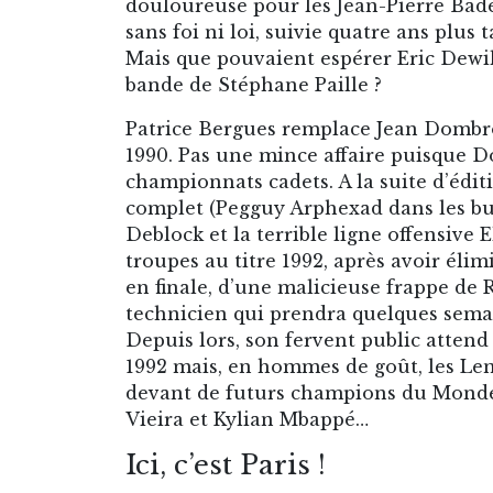
douloureuse pour les Jean-Pierre Bade
sans foi ni loi, suivie quatre ans plus
Mais que pouvaient espérer Eric Dewil
bande de Stéphane Paille ?
Patrice Bergues remplace Jean Dombro
1990. Pas une mince affaire puisque 
championnats cadets. A la suite d’édit
complet (Pegguy Arphexad dans les but
Deblock et la terrible ligne offensive
troupes au titre 1992, après avoir élimi
en finale, d’une malicieuse frappe de
technicien qui prendra quelques semain
Depuis lors, son fervent public atten
1992 mais, en hommes de goût, les Len
devant de futurs champions du Monde.
Vieira et Kylian Mbappé…
Ici, c’est Paris !