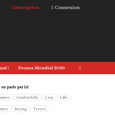
Inscription
Connexion
nal !
Pronos Mondial 2026
en parle par ici
annes
Gambardella
Lens
Lille
imes
Racing
Troyes