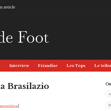
 article
de Foot
t
Interview
Friandise
Les Tops
Le tribu
a Brasilazio
On 
A
mmentaires
]
B