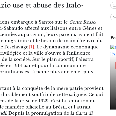
zio use et abuse des Italo-
L
S
iliens embarque à Santos sur le
Conte Rosso
,
-Sabaudo affecté aux liaisons entre Gênes et
cennies auparavant, leurs parents avaient fait
Pou
ique migratoire et le besoin de main d’œuvre du
de l’esclavage
[1]
. Le dynamisme économique
vilégiée et la ville s’ouvre à l’influence
 la société. Sur le plan sportif, Palestra
ndée en 1914 par et pour la communauté
orinthians est à peine plus ancien et plus
rtant à la conquête de la mère patrie provient
 durablement souffrir de cette saignée. Ce qui
es de la crise de 1929, c’est la tentation du
manière officielle au Brésil, et l’attrait
ndi
. Depuis la promulgation de
la Carta di