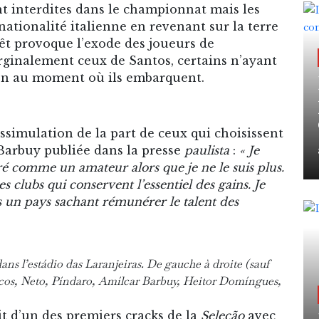
ont interdites dans le championnat mais les
nationalité italienne en revenant sur la terre
rêt provoque l’exode des joueurs de
arginalement ceux de Santos, certains n’ayant
ion au moment où ils embarquent.
issimulation de la part de ceux qui choisissent
r Barbuy publiée dans la presse
paulista
:
« Je
déré comme un amateur alors que je ne le suis plus.
s clubs qui conservent l’essentiel des gains. Je
ans un pays sachant rémunérer le talent des
ans l’est
á
dio das Laranjeiras.
De gauche à droite (sauf
arcos, Neto, Píndaro, Amílcar Barbuy, Heitor Domíngues,
git d’un des premiers cracks de la
Seleção
avec