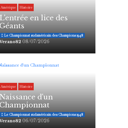
Amérique
Histoire
L'entrée en lice des
Géants
Le Championnat sudaméricain des Champions 1948
08/07/2026
Verano82
Amérique
Histoire
Naissance d'un
Championnat
Le Championnat sudaméricain des Champions 1948
06/07/2026
Verano82