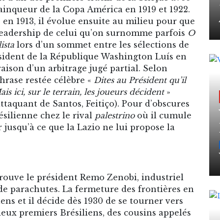
vainqueur de la Copa América en 1919 et 1922.
 en 1913, il évolue ensuite au milieu pour que
leadership de celui qu’on surnomme parfois
O
ista
lors d’un sommet entre les sélections de
résident de la République Washington Luís en
aison d’un arbitrage jugé partial. Selon
hrase restée célèbre «
Dites au Président qu’il
ici, sur le terrain, les joueurs décident
»
attaquant de Santos, Feitiço). Pour d’obscures
ésilienne chez le rival
palestrino
où il cumule
 jusqu’à ce que la Lazio ne lui propose la
e trouve le président Remo Zenobi, industriel
 de parachutes. La fermeture des frontières en
iens et il décide dès 1930 de se tourner vers
eux premiers Brésiliens, des cousins appelés