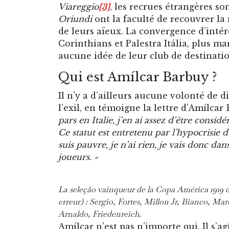
Viareggio
[3]
, les recrues étrangères s
Oriundi
ont la faculté de recouvrer la 
de leurs aïeux. La convergence d’inté
Corinthians et Palestra Itália, plus m
aucune idée de leur club de destinat
Qui est Amílcar Barbuy ?
Il n’y a d’ailleurs aucune volonté de d
l’exil, en témoigne la lettre d’Amílca
pars en Italie, j’en ai assez d’être consi
Ce statut est entretenu par l’hypocrisie de
suis pauvre, je n’ai rien, je vais donc d
joueurs. »
La seleção vainqueur de la Copa América 1919 d
erreur) : Sergio, Fortes, Millon Jr, Bianco, M
Arnaldo, Friedenreich.
Amílcar n’est pas n’importe qui. Il s’a