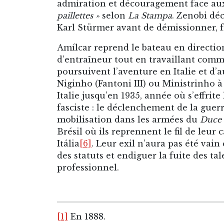
admiration et découragement face aux
paillettes »
selon
La Stampa
. Zenobi dé
Karl Stürmer avant de démissionner, fra
Amílcar reprend le bateau en directio
d’entraîneur tout en travaillant comm
poursuivent l’aventure en Italie et d
Niginho (Fantoni III) ou Ministrinho à
Italie jusqu’en 1935, année où s’effrit
fasciste : le déclenchement de la guerr
mobilisation dans les armées du
Duce
Brésil où ils reprennent le fil de leur
Itália
[6]
. Leur exil n’aura pas été vain
des statuts et endiguer la fuite des tal
professionnel.
[1]
En 1888.