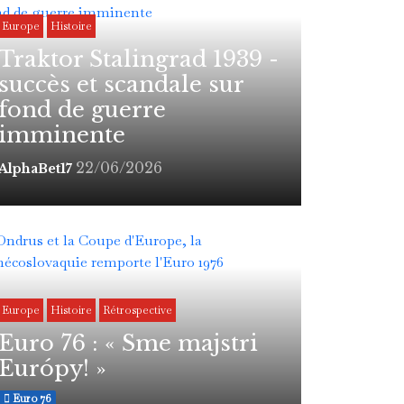
Europe
Histoire
Traktor Stalingrad 1939 -
succès et scandale sur
fond de guerre
imminente
22/06/2026
AlphaBet17
Europe
Histoire
Rétrospective
Euro 76 : « Sme majstri
Európy! »
Euro 76