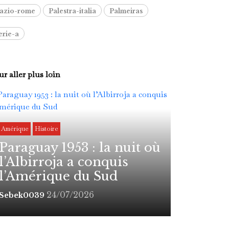
azio-rome
Palestra-italia
Palmeiras
erie-a
r aller plus loin
Amérique
Histoire
Paraguay 1953 : la nuit où
l’Albirroja a conquis
l’Amérique du Sud
24/07/2026
Sebek0039