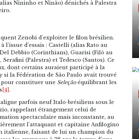
, alias Nininho et Ninão) dénichés à Palestra
eiro.
ent Zenobi d’exploiter le filon brésilien.
l’issue d’essais : Castelli (alias Rato au
Del Debbio (Corinthians), Guarisi (Filò au
, Serafini (Palestra) et Tedesco (Santos). Ce
x, dont certains auraient participé à la
i la Fédération de São Paulo avait trouvé
 pour constituer une
Seleção
équilibrant les
s
[4]
.
aligne parfois neuf Italo-brésiliens sous le
Lazio, rappelant étrangement celui de
rmation spectaculaire mais inconstante, au
lièrement l’attaquant et capitaine Anfilogino
n italienne, faisant de lui un champion du