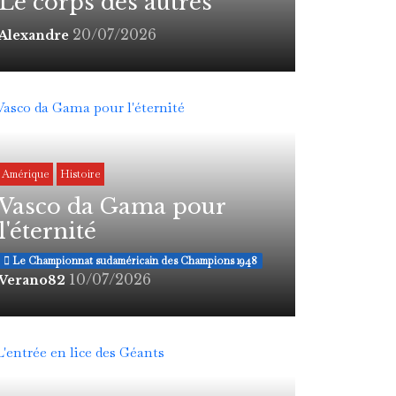
Le corps des autres
20/07/2026
Alexandre
Amérique
Histoire
Vasco da Gama pour
l'éternité
Le Championnat sudaméricain des Champions 1948
10/07/2026
Verano82