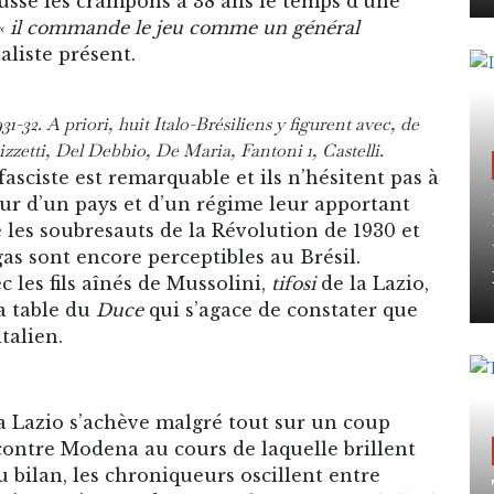
usse les crampons à 38 ans le temps d’une
« il commande le jeu comme un général
liste présent.
1-32. A priori, huit Italo-Brésiliens y figurent avec, de
Rizzetti, Del Debbio, De Maria, Fantoni 1, Castelli.
fasciste est remarquable et ils n’hésitent pas à
ur d’un pays et d’un régime leur apportant
ue les soubresauts de la Révolution de 1930 et
as sont encore perceptibles au Brésil.
 les fils aînés de Mussolini,
tifosi
de la Lazio,
a table du
Duce
qui s’agace de constater que
talien.
a Lazio s’achève malgré tout sur un coup
1 contre Modena au cours de laquelle brillent
 bilan, les chroniqueurs oscillent entre