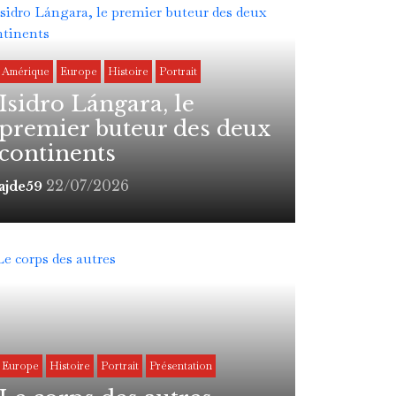
Amérique
Europe
Histoire
Portrait
Isidro Lángara, le
premier buteur des deux
continents
22/07/2026
ajde59
Europe
Histoire
Portrait
Présentation