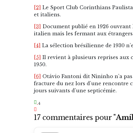
[2]
Le Sport Club Corinthians Paulista
et italiens.
[3]
Document publié en 1926 ouvrant l
italien mais les fermant aux étrangers
[4]
La sélection brésilienne de 1930 n
[5]
Il revient à plusieurs reprises au
1950.
[6]
Otávio Fantoni dit Nininho n’a pas 
fracture du nez lors d’une rencontre c
jours suivants d’une septicémie.
4
17 commentaires pour "
Amíl