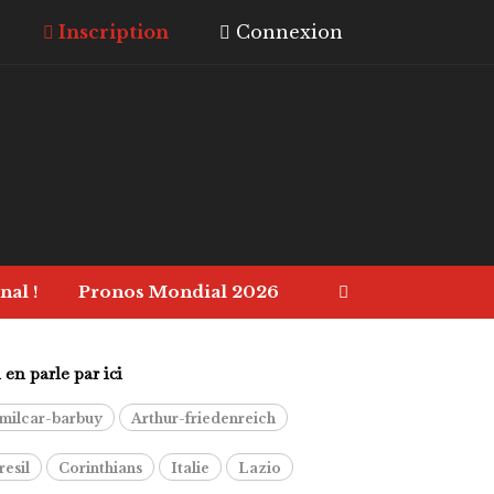
Inscription
Connexion
nal !
Pronos Mondial 2026
en parle par ici
milcar-barbuy
Arthur-friedenreich
resil
Corinthians
Italie
Lazio