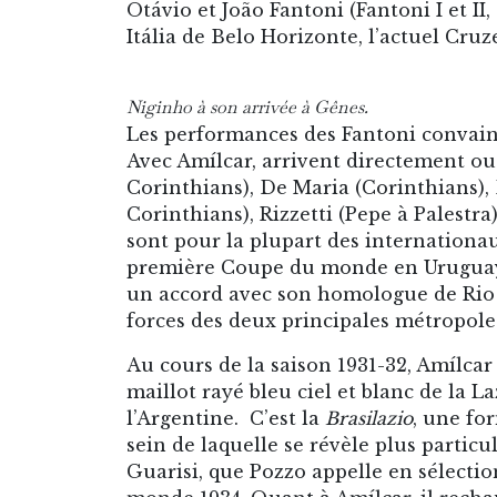
Otávio et João Fantoni (Fantoni I et II
Itália de Belo Horizonte, l’actuel Cruz
Niginho à son arrivée à Gênes.
Les performances des Fantoni convainqu
Avec Amílcar, arrivent directement ou à 
Corinthians), De Maria (Corinthians), 
Corinthians), Rizzetti (Pepe à Palestra)
sont pour la plupart des internationau
première Coupe du monde en Uruguay s
un accord avec son homologue de Rio
forces des deux principales métropole
Au cours de la saison 1931-32, Amílcar 
maillot rayé bleu ciel et blanc de la 
l’Argentine. C’est la
Brasilazio
, une fo
sein de laquelle se révèle plus particu
Guarisi, que Pozzo appelle en sélectio