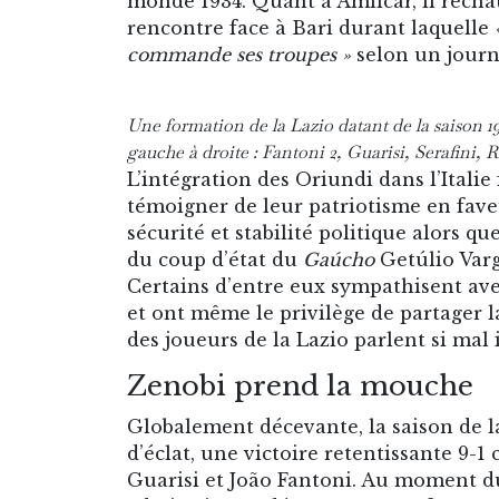
monde 1934. Quant à Amílcar, il recha
rencontre face à Bari durant laquelle
commande ses troupes »
selon un journa
Une formation de la Lazio datant de la saison 193
gauche à droite : Fantoni 2, Guarisi, Serafini, 
L’intégration des Oriundi dans l’Italie 
témoigner de leur patriotisme en fave
sécurité et stabilité politique alors q
du coup d’état du
Gaúcho
Getúlio Varg
Certains d’entre eux sympathisent avec
et ont même le privilège de partager l
des joueurs de la Lazio parlent si mal i
Zenobi prend la mouche
Globalement décevante, la saison de l
d’éclat, une victoire retentissante 9-
Guarisi et João Fantoni. Au moment du