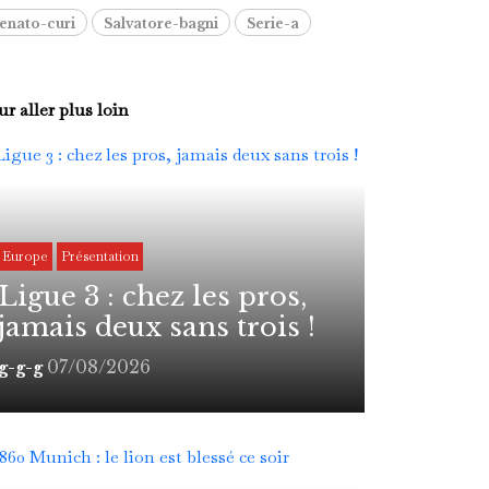
enato-curi
Salvatore-bagni
Serie-a
r aller plus loin
Europe
Présentation
Ligue 3 : chez les pros,
jamais deux sans trois !
07/08/2026
g-g-g