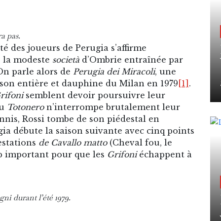
ra pas.
ité des joueurs de Perugia s’affirme
e, la modeste
società
d’Ombrie entraînée par
On parle alors de
Perugia dei Miracoli
, une
aison entière et dauphine du Milan en 1979
[1]
.
rifoni
semblent devoir poursuivre leur
du
Totonero
n’interrompe brutalement leur
annis, Rossi tombe de son piédestal en
gia débute la saison suivante avec cinq points
estations
de Cavallo matto
(Cheval fou, le
op important pour que les
Grifoni
échappent à
ni durant l’été 1979.