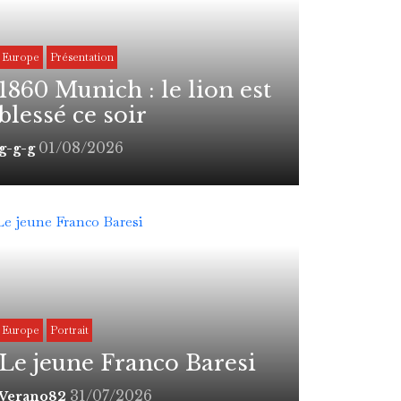
Europe
Présentation
1860 Munich : le lion est
blessé ce soir
01/08/2026
g-g-g
Europe
Portrait
Le jeune Franco Baresi
31/07/2026
Verano82