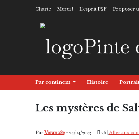
Charte
Merci !
L’esprit P2F
Proposer un
Pinte 
Par continent
Histoire
Portrai
Les mystères de Sa
Europe
Portrait
Par
Verano82
- 24/04/2023
26 [
Aller aux co