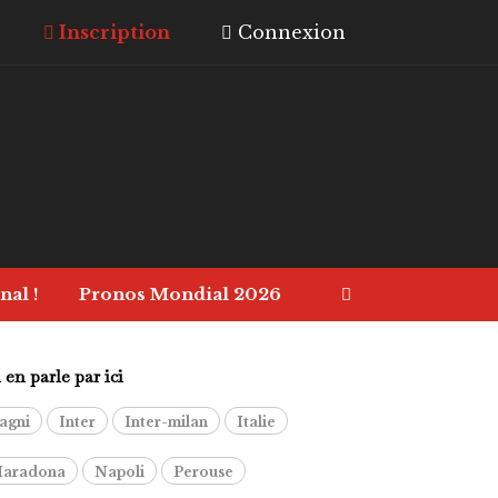
Inscription
Connexion
nal !
Pronos Mondial 2026
en parle par ici
agni
Inter
Inter-milan
Italie
aradona
Napoli
Perouse