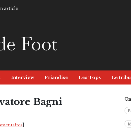
 article
de Foot
t
Interview
Friandise
Les Tops
Le tribu
lvatore Bagni
On 
B
mmentaires
]
M