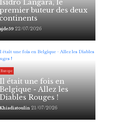
Isidro Lángara, le
premier buteur des deux
continents
22/07/2026
ajde59
Europe
Il était une fois en
Belgique - Allez les
Diables Rouges !
21/07/2026
Khiadiatoulin