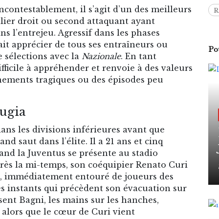
contestablement, il s’agit d’un des meilleurs
R
ilier droit ou second attaquant ayant
s l’entrejeu. Agressif dans les phases
 fait apprécier de tous ses entraîneurs ou
Pou
 sélections avec la
Nazionale
. En tant
ifficile à appréhender et renvoie à des valeurs
nements tragiques ou des épisodes peu
rugia
dans les divisions inférieures avant que
and saut dans l’élite. Il a 21 ans et cinq
and la Juventus se présente au stadio
rès la mi-temps, son coéquipier Renato Curi
al, immédiatement entouré de joueurs des
es instants qui précèdent son évacuation sur
ssent Bagni, les mains sur les hanches,
lors que le cœur de Curi vient