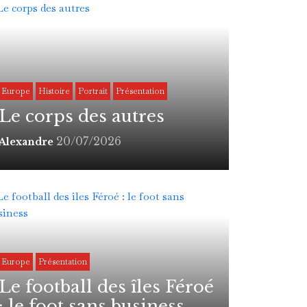
Europe
Histoire
Portrait
Présentation
Le corps des autres
20/07/2026
Alexandre
Europe
Présentation
Le football des îles Féroé
: le foot sans business