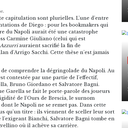
e.
te capitulation sont plurielles. L’une d’entre
ntations de Diego : pour les bookmakers qui
itre du Napoli aurait été une catastrophe
oss Carmine Giuliano (celui qui est
Azzurri
auraient sacrifié la fin de
an d’Arrigo Sacchi. Cette thèse n’est jamais
t de comprendre la dégringolade du Napoli. Au
st contestée par une partie de l’effectif,
la, Bruno Giordano et Salvatore Bagni.
ue Garella se fait le porte-parole des joueurs
gidité de l’Ours de Brescia, le surnom
 dont le Napoli ne se remet pas. Dans cette
us qu’un titre : ils viennent de sceller leur sort
e l’exigeant Bianchi, Salvatore Bagni tombe en
vellino où il achève sa carrière.