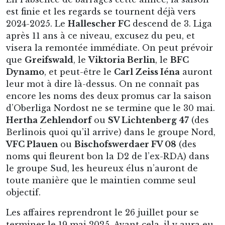
est finie et les regards se tournent déjà vers
2024-2025. Le
Hallescher FC
descend de 3. Liga
après 11 ans à ce niveau, excusez du peu, et
visera la remontée immédiate. On peut prévoir
que
Greifswald
, le
Viktoria Berlin
, le
BFC
Dynamo
, et peut-être le
Carl Zeiss Iéna
auront
leur mot à dire là-dessus. On ne connaît pas
encore les noms des deux promus car la saison
d’Oberliga Nordost ne se termine que le 30 mai.
Hertha Zehlendorf
ou
SV Lichtenberg 47
(des
Berlinois quoi qu’il arrive) dans le groupe Nord,
VFC Plauen
ou
Bischofswerdaer FV 08
(des
noms qui fleurent bon la D2 de l’ex-RDA) dans
le groupe Sud, les heureux élus n’auront de
toute manière que le maintien comme seul
objectif.
Les affaires reprendront le 26 juillet pour se
terminer le 19 mai 2025. Avant cela, il y aura eu