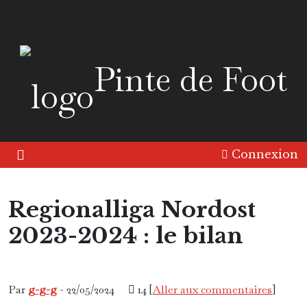
Pinte de Foot
Connexion
Regionalliga Nordost
2023-2024 : le bilan
Continent
Europe
Par
g-g-g
- 22/05/2024
14 [
Aller aux commentaires
]