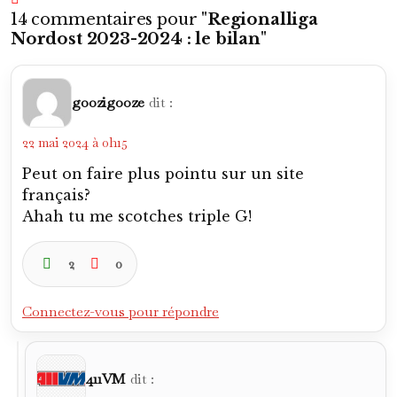
14 commentaires pour "
Regionalliga
Nordost 2023-2024 : le bilan
"
goozigooze
dit :
22 mai 2024 à 0h15
Peut on faire plus pointu sur un site
français?
Ahah tu me scotches triple G!
2
0
Connectez-vous pour répondre
411VM
dit :