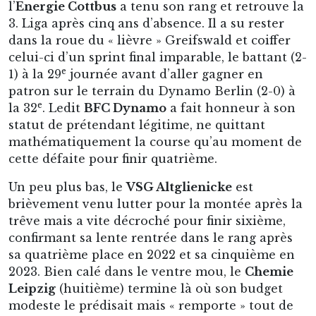
l’
Energie Cottbus
a tenu son rang et retrouve la
3. Liga après cinq ans d’absence. Il a su rester
dans la roue du « lièvre » Greifswald et coiffer
celui-ci d’un sprint final imparable, le battant (2-
e
1) à la 29
journée avant d’aller gagner en
patron sur le terrain du Dynamo Berlin (2-0) à
e
la 32
. Ledit
BFC Dynamo
a fait honneur à son
statut de prétendant légitime, ne quittant
mathématiquement la course qu’au moment de
cette défaite pour finir quatrième.
Un peu plus bas, le
VSG Altglienicke
est
brièvement venu lutter pour la montée après la
trêve mais a vite décroché pour finir sixième,
confirmant sa lente rentrée dans le rang après
sa quatrième place en 2022 et sa cinquième en
2023. Bien calé dans le ventre mou, le
Chemie
Leipzig
(huitième) termine là où son budget
modeste le prédisait mais « remporte » tout de