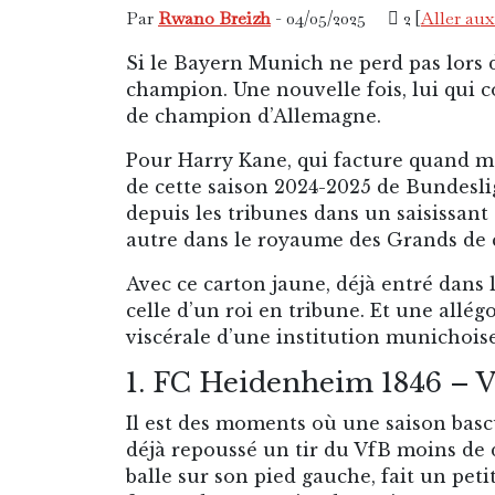
Par
Rwano Breizh
- 04/05/2025
2 [
Aller au
Si le Bayern Munich ne perd pas lors d
champion. Une nouvelle fois, lui qui c
de champion d’Allemagne.
Pour Harry Kane, qui facture quand mê
de cette saison 2024-2025 de Bundesli
depuis les tribunes dans un saisissant
autre dans le royaume des Grands de c
Avec ce carton jaune, déjà entré dans l
celle d’un roi en tribune. Et une allé
viscérale d’une institution munichois
1. FC Heidenheim 1846 – 
Il est des moments où une saison bascu
déjà repoussé un tir du VfB moins de 
balle sur son pied gauche, fait un peti