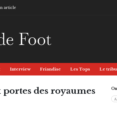
 article
de Foot
t
Interview
Friandise
Les Tops
Le tribu
x portes des royaumes
On 
A