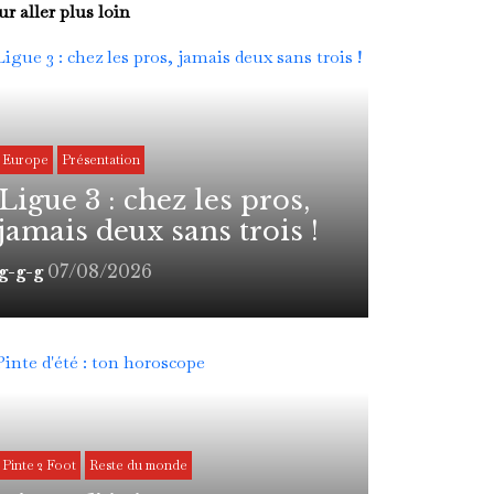
r aller plus loin
Europe
Présentation
Ligue 3 : chez les pros,
jamais deux sans trois !
07/08/2026
g-g-g
Pinte 2 Foot
Reste du monde