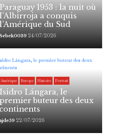
Paraguay 1953 : la nuit où
l’Albirroja a conquis
l’Amérique du Sud
24/07/2026
Sebek0039
Amérique
Europe
Histoire
Portrait
Isidro Lángara, le
premier buteur des deux
continents
22/07/2026
ajde59