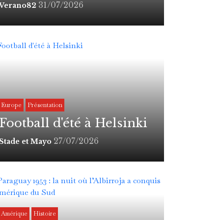
31/07/2026
Verano82
Europe
Présentation
Football d'été à Helsinki
27/07/2026
Stade et Mayo
Amérique
Histoire