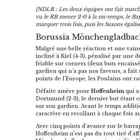
[NDLR : Les deux équipes ont fait match
vu le RB mener 2-0 à la mi-temps, le B
marquer trois fois, puis les Saxons égali
Borussia Mönchengladbac
Malgré une belle réaction et une vain
incliné à Kiel (4-3), pénalisé par une
friable sur corners (deux buts encaiss
gardien qui n’a pas nos faveurs, a fa
points de l’Europe, les Poulains ont ra
Défaite amère pour
Hoffenheim
qui a
Dortmund (2-3), le dernier but étant c
sur son gardien. Avant le temps additi
caractère en recollant à chaque fois a
Avec cinq points d’avance sur le barr
Hoffenheim n’est pas du tout tiré d’a