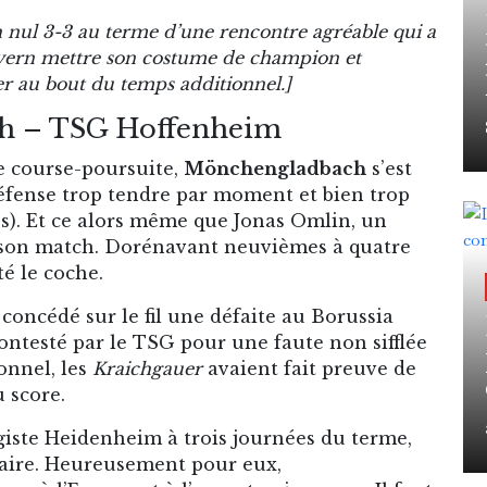
 nul 3-3 au terme d’une rencontre agréable qui a
ayern mettre son costume de champion et
ser au bout du temps additionnel.]
h – TSG Hoffenheim
e course-poursuite,
Mönchengladbach
s’est
 défense trop tendre par moment et bien trop
és). Et ce alors même que Jonas Omlin, un
it son match. Dorénavant neuvièmes à quatre
té le coche.
 concédé sur le fil une défaite au Borussia
ontesté par le TSG pour une faute non sifflée
onnel, les
Kraichgauer
avaient fait preuve de
u score.
agiste Heidenheim à trois journées du terme,
ffaire. Heureusement pour eux,