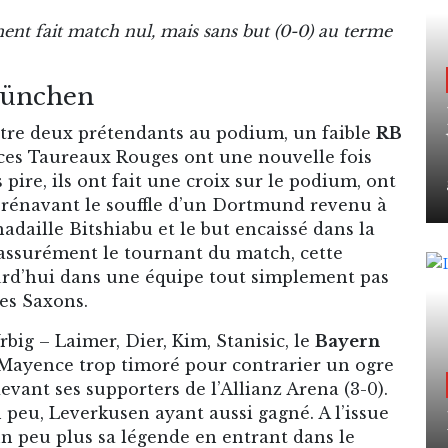
nt fait match nul, mais sans but (0-0) au terme
München
entre deux prétendants au podium, un faible
RB
ces Taureaux Rouges ont une nouvelle fois
s pire, ils ont fait une croix sur le podium, ont
dorénavant le souffle d’un Dortmund revenu à
hadaille Bitshiabu et le but encaissé dans la
assurément le tournant du match, cette
urd’hui dans une équipe tout simplement pas
les Saxons.
ig – Laimer, Dier, Kim, Stanisic, le
Bayern
 Mayence trop timoré pour contrarier un ogre
devant ses supporters de l’Allianz Arena (3-0).
 peu, Leverkusen ayant aussi gagné. A l’issue
n peu plus sa légende en entrant dans le