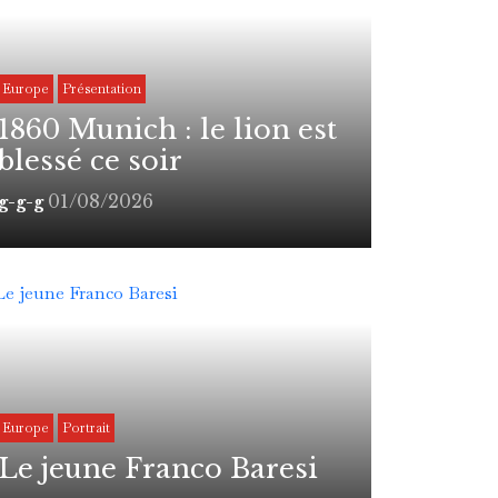
Europe
Présentation
1860 Munich : le lion est
blessé ce soir
01/08/2026
g-g-g
Europe
Portrait
Le jeune Franco Baresi