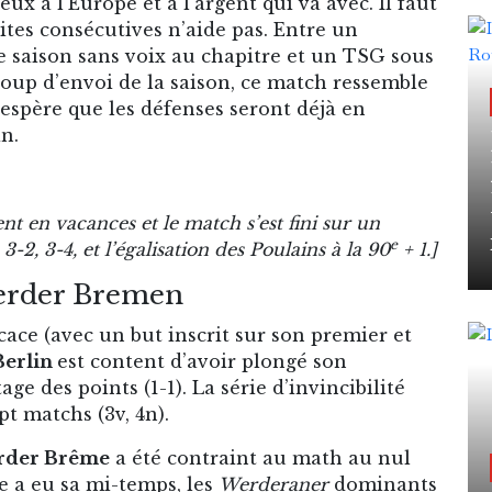
 à l’Europe et à l’argent qui va avec. Il faut
aites consécutives n’aide pas. Entre un
e saison sans voix au chapitre et un TSG sous
up d’envoi de la saison, ce match ressemble
n espère que les défenses seront déjà en
n.
t en vacances et le match s’est fini sur un
e
3-2, 3-4, et l’égalisation des Poulains à la 90
+ 1.]
Werder Bremen
ace (avec un but inscrit sur son premier et
Berlin
est content d’avoir plongé son
ge des points (1-1). La série d’invincibilité
t matchs (3v, 4n).
rder Brême
a été contraint au math au nul
e a eu sa mi-temps, les
Werderaner
dominants