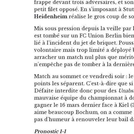
frappe devant trois adversaires, et so
petit filet opposé. En s’imposant à Stu
Heidenheim
réalise le gros coup de s
Mis sous pression depuis la veille par 
est tombé sur un FC Union Berlin bien d
lié à l’incident du jet de briquet. Pou
volontaire mais trop limité a déployé 
arracher un match nul plus que mérité (1
n’empêche pas de tomber à la dernière 
Match au sommet ce vendredi soir : le 
points les séparent. C’est-à-dire que
Défaite interdite donc pour des
Unabs
mauvaise équipe du championnat à domi
gagner le 16 mars dernier face à Kiel 
aime beaucoup Bochum, on a comme l’i
pas d’humeur à renouveler leur bail dan
Pronostic 1-1