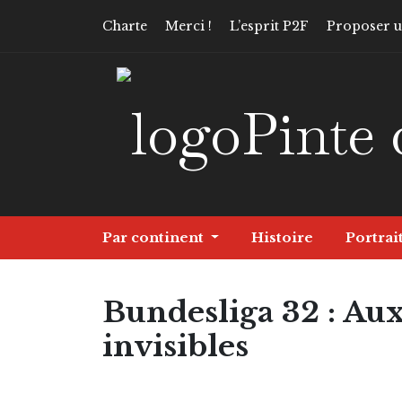
Charte
Merci !
L’esprit P2F
Proposer un
Pinte 
Par continent
Histoire
Portrai
Bundesliga 32 : Au
invisibles
Continent
Europe