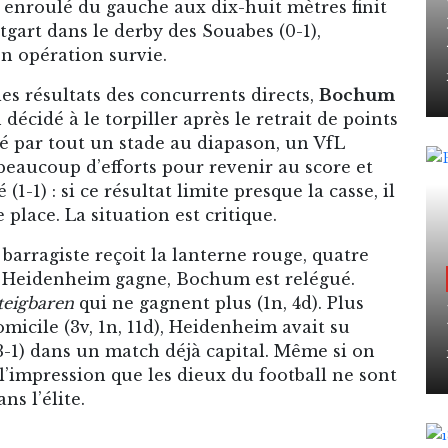
n enroulé du gauche aux dix-huit mètres finit
ttgart dans le derby des Souabes (0-1),
on opération survie.
les résultats des concurrents directs,
Bochum
écidé à le torpiller après le retrait de points
ssé par tout un stade au diapason, un VfL
beaucoup d’efforts pour revenir au score et
-1) : si ce résultat limite presque la casse, il
place. La situation est critique.
barragiste reçoit la lanterne rouge, quatre
 si Heidenheim gagne, Bochum est relégué.
teigbaren
qui ne gagnent plus (1n, 4d). Plus
cile (3v, 1n, 11d), Heidenheim avait su
(3-1) dans un match déjà capital. Même si on
mpression que les dieux du football ne sont
s l’élite.