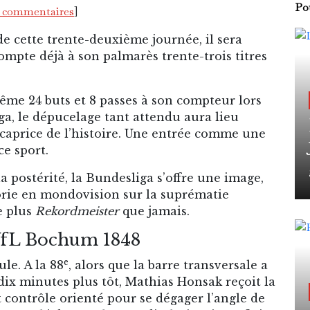
Pou
x commentaires
]
e cette trente-deuxième journée, il sera
ompte déjà à son palmarès trente-trois titres
me 24 buts et 8 passes à son compteur lors
ga, le dépucelage tant attendu aura lieu
 caprice de l’histoire. Une entrée comme une
e sport.
a postérité, la Bundesliga s’offre une image,
gorie en mondovision sur la suprématie
e plus
Rekordmeister
que jamais.
VfL Bochum 1848
e
le. A la 88
, alors que la barre transversale a
dix minutes plus tôt, Mathias Honsak reçoit la
t contrôle orienté pour se dégager l’angle de