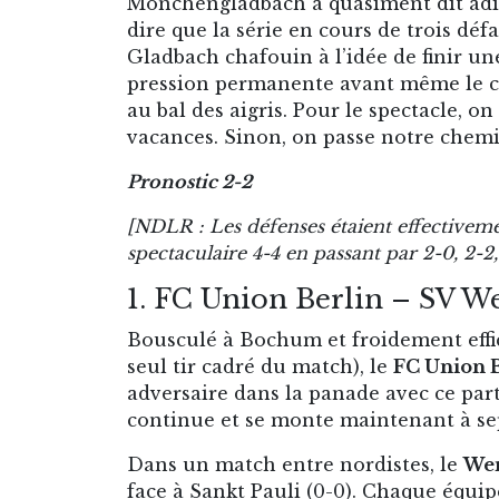
Mönchengladbach a quasiment dit adieux
dire que la série en cours de trois déf
Gladbach chafouin à l’idée de finir un
pression permanente avant même le co
au bal des aigris. Pour le spectacle, o
vacances. Sinon, on passe notre chemi
Pronostic 2-2
[NDLR : Les défenses étaient effectivemen
spectaculaire 4-4 en passant par 2-0, 2-2, 
1. FC Union Berlin – SV 
Bousculé à Bochum et froidement effic
seul tir cadré du match), le
FC Union 
adversaire dans la panade avec ce parta
continue et se monte maintenant à sep
Dans un match entre nordistes, le
We
face à Sankt Pauli (0-0). Chaque équip