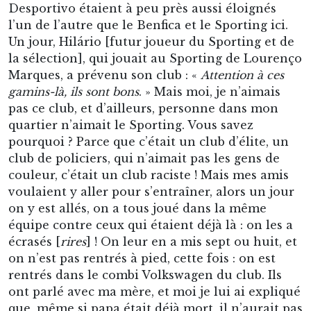
Desportivo étaient à peu près aussi éloignés
l’un de l’autre que le Benfica et le Sporting ici.
Un jour, Hilário [futur joueur du Sporting et de
la sélection], qui jouait au Sporting de Lourenço
Marques, a prévenu son club : «
Attention à ces
gamins-là, ils sont bons
. » Mais moi, je n’aimais
pas ce club, et d’ailleurs, personne dans mon
quartier n’aimait le Sporting. Vous savez
pourquoi ? Parce que c’était un club d’élite, un
club de policiers, qui n’aimait pas les gens de
couleur, c’était un club raciste ! Mais mes amis
voulaient y aller pour s’entraîner, alors un jour
on y est allés, on a tous joué dans la même
équipe contre ceux qui étaient déjà là : on les a
écrasés [
rires
] ! On leur en a mis sept ou huit, et
on n’est pas rentrés à pied, cette fois : on est
rentrés dans le combi Volkswagen du club. Ils
ont parlé avec ma mère, et moi je lui ai expliqué
que, même si papa était déjà mort, il n’aurait pas