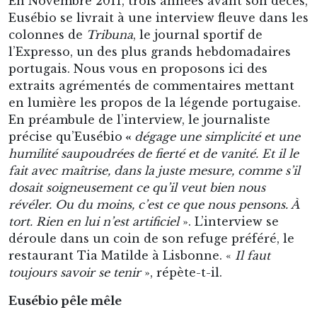
En Novembre 2011, trois années avant son décès,
Eusébio se livrait à une interview fleuve dans les
colonnes de
Tribuna
, le journal sportif de
l’Expresso, un des plus grands hebdomadaires
portugais. Nous vous en proposons ici des
extraits agrémentés de commentaires mettant
en lumière les propos de la légende portugaise.
En préambule de l’interview, le journaliste
précise qu’Eusébio
«
dégage une simplicité et une
humilité saupoudrées de fierté et de vanité. Et il le
fait avec maîtrise, dans la juste mesure, comme s’il
dosait soigneusement ce qu’il veut bien nous
révéler. Ou du moins, c’est ce que nous pensons. À
tort. Rien en lui n’est artificiel
». L’interview se
déroule dans un coin de son refuge préféré, le
restaurant Tia Matilde à Lisbonne. «
Il faut
toujours savoir se tenir
», répète-t-il.
Eusébio pêle mêle