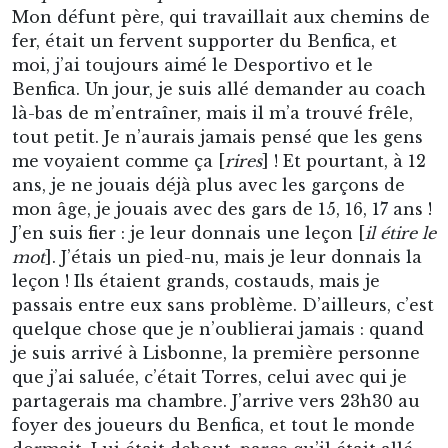
Mon défunt père, qui travaillait aux chemins de
fer, était un fervent supporter du Benfica, et
moi, j’ai toujours aimé le Desportivo et le
Benfica. Un jour, je suis allé demander au coach
là-bas de m’entraîner, mais il m’a trouvé frêle,
tout petit. Je n’aurais jamais pensé que les gens
me voyaient comme ça [
rires
] ! Et pourtant, à 12
ans, je ne jouais déjà plus avec les garçons de
mon âge, je jouais avec des gars de 15, 16, 17 ans !
J’en suis fier : je leur donnais une leçon [
il étire le
mot
]. J’étais un pied-nu, mais je leur donnais la
leçon ! Ils étaient grands, costauds, mais je
passais entre eux sans problème. D’ailleurs, c’est
quelque chose que je n’oublierai jamais : quand
je suis arrivé à Lisbonne, la première personne
que j’ai saluée, c’était Torres, celui avec qui je
partagerais ma chambre. J’arrive vers 23h30 au
foyer des joueurs du Benfica, et tout le monde