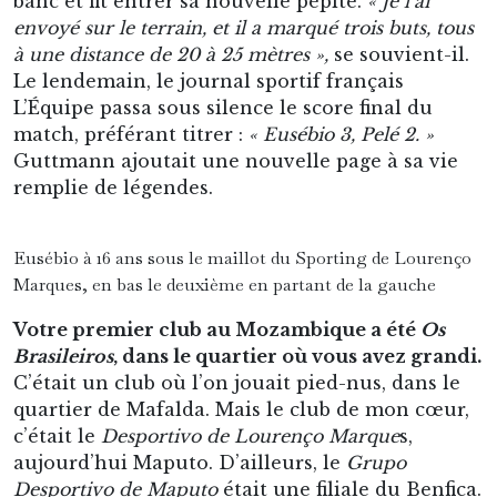
banc et fit entrer sa nouvelle pépite.
« Je l’ai
envoyé sur le terrain, et il a marqué trois buts, tous
à une distance de 20 à 25 mètres »,
se souvient-il.
Le lendemain, le journal sportif français
L’Équipe passa sous silence le score final du
match, préférant titrer :
« Eusébio 3, Pelé 2. »
Guttmann ajoutait une nouvelle page à sa vie
remplie de légendes.
Eusébio à 16 ans sous le maillot du Sporting de Lourenço
Marques, en bas le deuxième en partant de la gauche
Votre premier club au Mozambique a été
Os
Brasileiros
, dans le quartier où vous avez grandi.
C’était un club où l’on jouait pied-nus, dans le
quartier de Mafalda. Mais le club de mon cœur,
c’était le
Desportivo de Lourenço Marque
s,
aujourd’hui Maputo. D’ailleurs, le
Grupo
Desportivo de Maputo
était une filiale du Benfica.