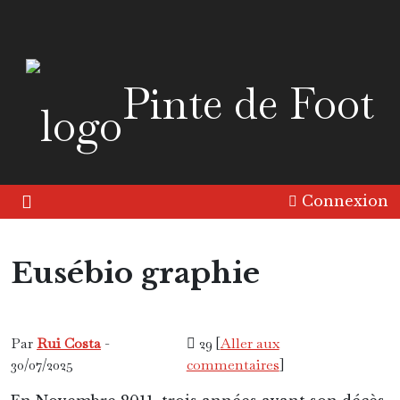
Pinte de Foot
Connexion
Eusébio graphie
Europe
Interview
Portrait
Rétrospective
Par
Rui Costa
-
29 [
Aller aux
30/07/2025
commentaires
]