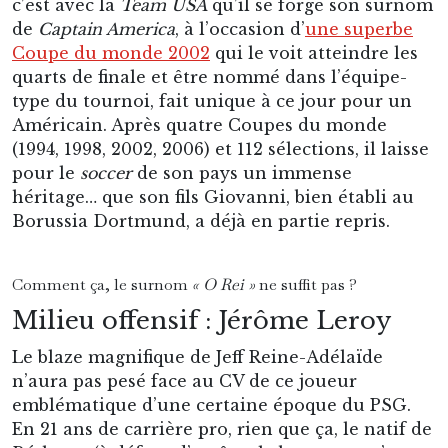
c’est avec la
Team USA
qu’il se forge son surnom
de
Captain America
, à l’occasion d’
une superbe
Coupe du monde 2002
qui le voit atteindre les
quarts de finale et être nommé dans l’équipe-
type du tournoi, fait unique à ce jour pour un
Américain. Après quatre Coupes du monde
(1994, 1998, 2002, 2006) et 112 sélections, il laisse
pour le
soccer
de son pays un immense
héritage… que son fils Giovanni, bien établi au
Borussia Dortmund, a déjà en partie repris.
Comment ça, le surnom
« O Rei »
ne suffit pas ?
Milieu offensif : Jérôme Leroy
Le blaze magnifique de Jeff Reine-Adélaïde
n’aura pas pesé face au CV de ce joueur
emblématique d’une certaine époque du PSG.
En 21 ans de carrière pro, rien que ça, le natif de