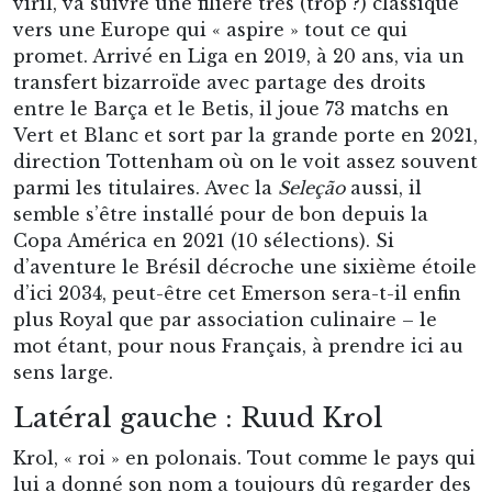
viril, va suivre une filière très (trop ?) classique
vers une Europe qui « aspire » tout ce qui
promet. Arrivé en Liga en 2019, à 20 ans, via un
transfert bizarroïde avec partage des droits
entre le Barça et le Betis, il joue 73 matchs en
Vert et Blanc et sort par la grande porte en 2021,
direction Tottenham où on le voit assez souvent
parmi les titulaires. Avec la
Seleção
aussi, il
semble s’être installé pour de bon depuis la
Copa América en 2021 (10 sélections). Si
d’aventure le Brésil décroche une sixième étoile
d’ici 2034, peut-être cet Emerson sera-t-il enfin
plus Royal que par association culinaire – le
mot étant, pour nous Français, à prendre ici au
sens large.
Latéral gauche : Ruud Krol
Krol, « roi » en polonais. Tout comme le pays qui
lui a donné son nom a toujours dû regarder des