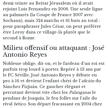
demi-teinte au Beitar Jérusalem où il avait
rejoint Luis Fernandez en 2006. Une seule ligne
au palmarès (la Coupe de France 2007 avec
Sochaux), mais 524 matchs et 61 buts au total :
pour paraphraser Jules César, on peut préférer
être Leroy dans ce village-là plutôt que le
second à Rome.
Milieu offensif ou attaquant : José
Antonio Reyes
Noblesse oblige, dit-on, et le fardeau d’un roi est
parfois trop lourd à porter. Repéré à 13 ans par
le FC Séville, José Antonio Reyes y débute en
pro à 16 et devient l’enfant chéri de l’
afición
du
Sánchez Pizjuán. Ce gaucher élégant et
percutant devient vite chez les
Palanganas
le
pendant de Joaquín, le feu follet sur l’aile du
rival
bético
. Son départ fracassant en 2004 chez