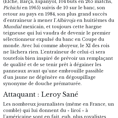
(Elche, Barça, Espanyol, 104 buts en 265 matchs,
Pichichi
en 1965) suivis de 10 sur le banc, son
retour au pays en 1984, son plus grand succès
d’entraîneur à mener l’
Albirroja
en huitièmes du
Mundial
mexicain, et toujours cette hargne
teigneuse qui lui vaudra de devenir le premier
sélectionneur expulsé du banc en Coupe du
monde. Avec lui comme aboyeur, le XI des rois
ne lâchera rien. L’entraîneur de celui-ci sera
toutefois bien inspiré de prévoir un remplaçant
de qualité et de se tenir prêt à dégainer les
panneaux avant qu’une embrouille passible
d’un jaune ne dégénère en dégoupillage
synonyme de douche prématurée.
Attaquant : Leroy Sané
Les nombreux journalistes (même en France, un
comble) qui lui donnent du « liroï » à
l’américaine sont en fait, euh, plus royalistes