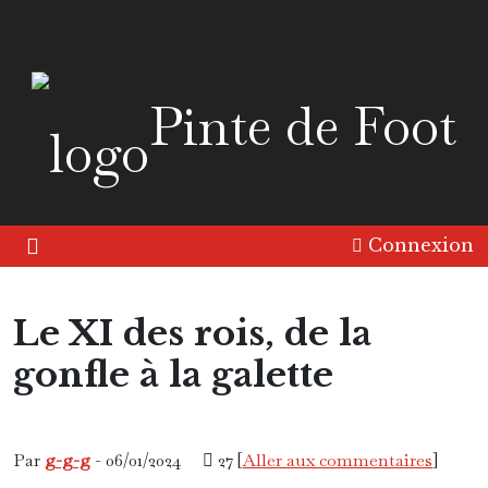
Pinte de Foot
Connexion
Le XI des rois, de la
gonfle à la galette
Friandise
Pinte 2 Foot
Par
g-g-g
- 06/01/2024
27 [
Aller aux commentaires
]