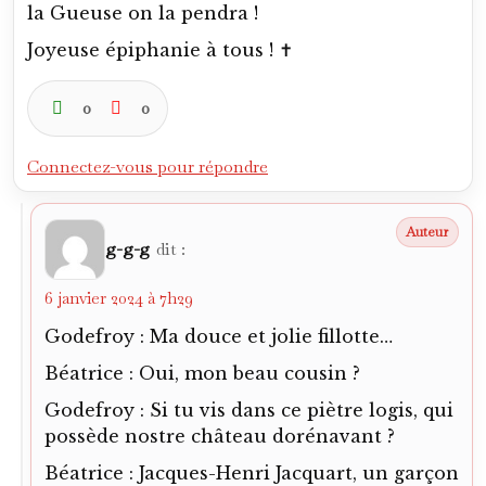
la Gueuse on la pendra !
Joyeuse épiphanie à tous ! ✝️
0
0
Connectez-vous pour répondre
g-g-g
dit :
6 janvier 2024 à 7h29
Godefroy : Ma douce et jolie fillotte…
Béatrice : Oui, mon beau cousin ?
Godefroy : Si tu vis dans ce piètre logis, qui
possède nostre château dorénavant ?
Béatrice : Jacques-Henri Jacquart, un garçon