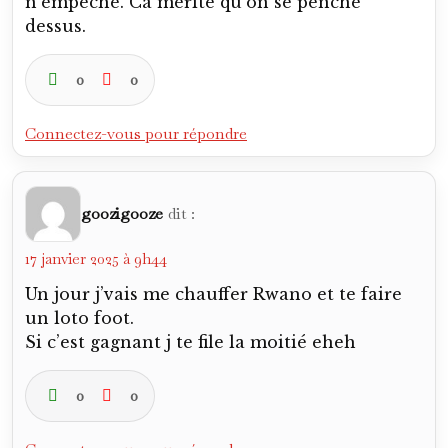
n’empêche. Ca mérite qu’on se penche
dessus.
0
0
Connectez-vous pour répondre
goozigooze
dit :
17 janvier 2025 à 9h44
Un jour j’vais me chauffer Rwano et te faire
un loto foot.
Si c’est gagnant j te file la moitié eheh
0
0