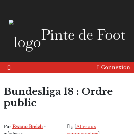
Pinte de Foot
Connexion
Bundesliga 18 : Ordre
public
Continent
Par
Rwano Breizh
-
5 [
Aller aux
17/01/2025
commentaires
]