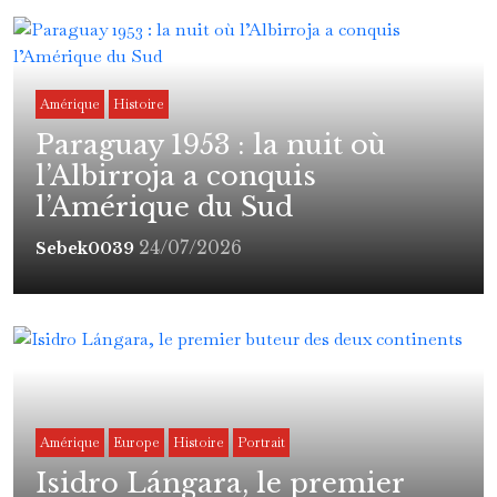
Amérique
Histoire
Paraguay 1953 : la nuit où
l’Albirroja a conquis
l’Amérique du Sud
24/07/2026
Sebek0039
Amérique
Europe
Histoire
Portrait
Isidro Lángara, le premier