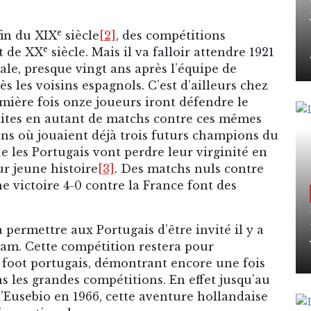
e
fin du XIX
siècle
[2]
, des compétitions
e
t de XX
siècle. Mais il va falloir attendre 1921
le, presque vingt ans après l’équipe de
les voisins espagnols. C’est d’ailleurs chez
mière fois onze joueurs iront défendre le
faites en autant de matchs contre ces mêmes
iens où jouaient déjà trois futurs champions du
e les Portugais vont perdre leur virginité en
ur jeune histoire
[3]
. Des matchs nuls contre
e victoire 4-0 contre la France font des
 permettre aux Portugais d’être invité il y a
am. Cette compétition restera pour
 foot portugais, démontrant encore une fois
s les grandes compétitions. En effet jusqu’au
’Eusebio en 1966, cette aventure hollandaise