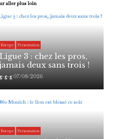
r aller plus loin
Europe
Présentation
Ligue 3 : chez les pros,
jamais deux sans trois !
07/08/2026
g-g-g
Europe
Présentation