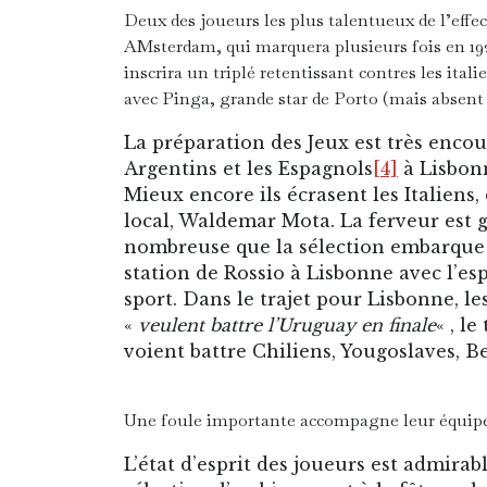
Deux des joueurs les plus talentueux de l’effect
AMsterdam, qui marquera plusieurs fois en 19
inscrira un triplé retentissant contres les itali
avec Pinga, grande star de Porto (mais absent 
La préparation des Jeux est très encou
Argentins et les Espagnols
[4]
à Lisbonn
Mieux encore ils écrasent les Italiens,
local, Waldemar Mota. La ferveur est g
nombreuse que la sélection embarque l
station de Rossio à Lisbonne avec l’es
sport. Dans le trajet pour Lisbonne, le
«
veulent battre l’Uruguay en finale
« , l
voient battre Chiliens, Yougoslaves, Bel
Une foule importante accompagne leur équipe 
L’état d’esprit des joueurs est admirab