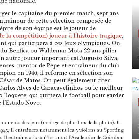
uipe nationale.
rger le capitaine du premier match, sept ans
’entraineur de cette sélection composée de
 pépite de son équipe est le joueur de
 la compétition) joueur à l’histoire tragique
,
lent qui participera à ces Jeux olympiques. On
let du Benfica ou Waldemar Mota 22 ans pilier
Un autre joueur important est Augusto Silva,
enses, mentor de Pepe et entraineur du club
mpion en 1946, il reforme en sélection son
 César de Matos. On peut également citer
arlos Alves de Caracavelinhos ou le meilleur
 Roquete, qui quittera le football pour garder
e l’Estado Novo.
moments des jeux (mais 20 de plus lors de la photo). Il
à 1945, il entrainera notamment les 5 violons au Sporting
. Il entrainera jusqu’à sa mort l’Academica de Coimbra.