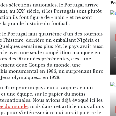
Pou
des sélections nationales, le Portugal arrive
e
ant, au XX
siècle, si les Portugais sont plutôt
tion ils font figure de « nain » et ne sont
la grande histoire du football.
 le Portugal finit quatrième d’un des tournois
 l’histoire, derrière un emballant Nigéria et
Quelques semaines plus tôt, le pays avait aussi
cycle avec une seule compétition manquée en
 lors des 90 années précédentes, c’est une
eulement deux Coupes du monde, une
âchis monumental en 1986, un surprenant Euro
x Jeux olympiques… en 1928.
 d’air pour un pays qui a toujours eu un
et une équipe, sur le papier du moins,
ernationales. Nous avions déjà évoqué ici les
upe du monde
, mais dans cet article nous allons
s pour s’intéresser à ce qui aurait pu être le