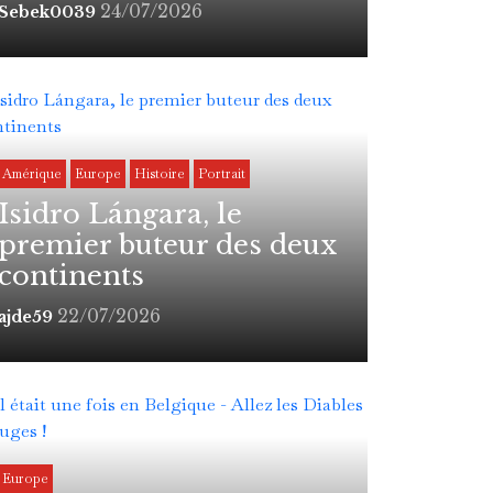
24/07/2026
Sebek0039
Amérique
Europe
Histoire
Portrait
Isidro Lángara, le
premier buteur des deux
continents
22/07/2026
ajde59
Europe