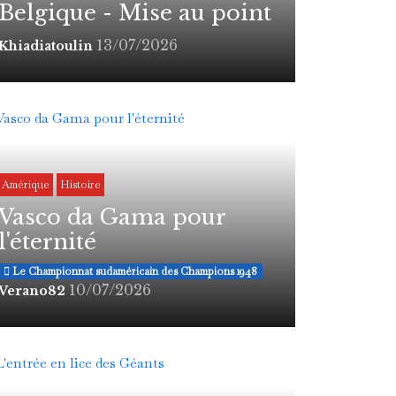
Belgique - Mise au point
13/07/2026
Khiadiatoulin
Amérique
Histoire
Vasco da Gama pour
l'éternité
Le Championnat sudaméricain des Champions 1948
10/07/2026
Verano82