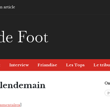
 article
de Foot
t
Interview
Friandise
Les Tops
Le tribu
 lendemain
On 
rospective
P
ommentaires
]