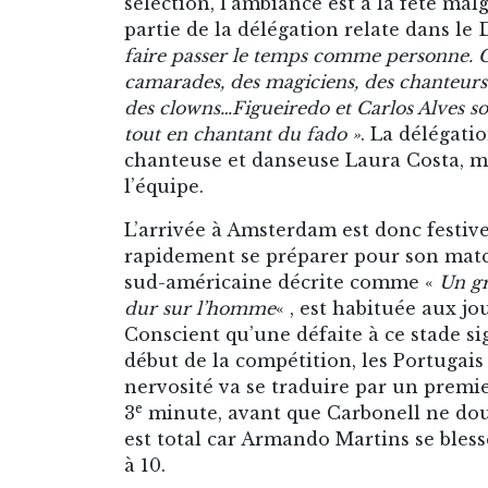
sélection, l’ambiance est à la fête mal
partie de la délégation relate dans le
faire passer le temps comme personne. 
camarades, des magiciens, des chanteurs 
des clowns…Figueiredo et Carlos Alves son
tout en chantant du fado »
. La délégati
chanteuse et danseuse Laura Costa, ma
l’équipe.
L’arrivée à Amsterdam est donc festive 
rapidement se préparer pour son match
sud-américaine décrite comme «
Un gr
dur sur l’homme
« , est habituée aux jo
Conscient qu’une défaite à ce stade si
début de la compétition, les Portugais
nervosité va se traduire par un premie
e
3
minute, avant que Carbonell ne doub
est total car Armando Martins se bless
à 10.