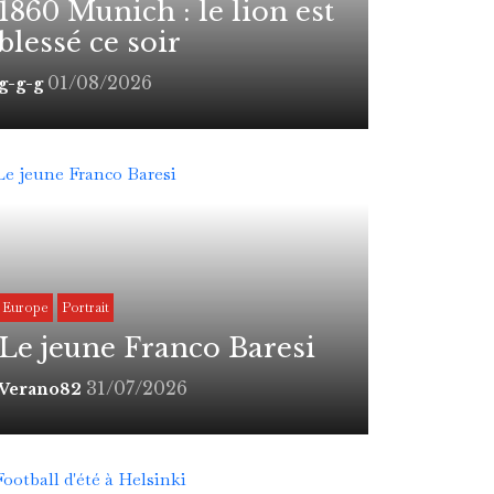
1860 Munich : le lion est
blessé ce soir
01/08/2026
g-g-g
Europe
Portrait
Le jeune Franco Baresi
31/07/2026
Verano82