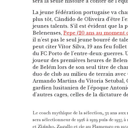
sera la seule histoire à conter de l’éq
La jeune fédération portugaise va cha
plus tôt, Cândido de Oliveira d’être l
jeunes talents. S’il est évident que la
Belenenses,
Pepe (20 ans au moment de
il n’est pas le seul jeune bourré de ta
peut citer Vítor Silva, 19 ans feu fol
du FC Porto de l’entre-deux-guerres. 
joueur des premières heures de Belen
de Belém lors de son seul titre de cha
duo de club au milieu de terrain avec
Armando Martins du Vitoria Setubal, C
gardien lusitanien de l’époque Antonio
d’autres cages, celles de la dictature d
Le coach mythique de la sélection, 32 ans aux 
sera sélectionneur de 1926 à 1929 puis de 1935 
et Zizinho, Zagallo et cie au Flamengo en 1950