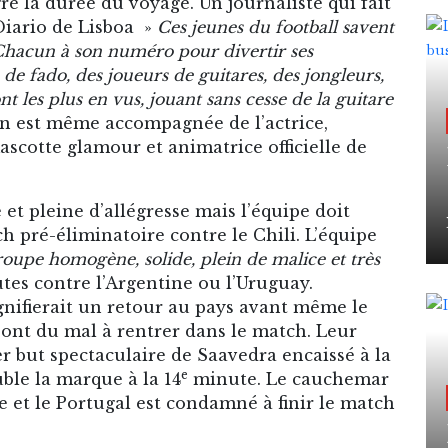
gré la durée du voyage. Un journaliste qui fait
 Diario de Lisboa »
Ces jeunes du football savent
Chacun à son numéro pour divertir ses
de fado, des joueurs de guitares, des jongleurs,
t les plus en vus, jouant sans cesse de la guitare
on est même accompagnée de l’actrice,
scotte glamour et animatrice officielle de
et pleine d’allégresse mais l’équipe doit
 pré-éliminatoire contre le Chili. L’équipe
oupe homogène, solide, plein de malice et très
utes contre l’Argentine ou l’Uruguay.
gnifierait un retour au pays avant même le
 ont du mal à rentrer dans le match. Leur
r but spectaculaire de Saavedra encaissé à la
e
le la marque à la 14
minute. Le cauchemar
e et le Portugal est condamné à finir le match