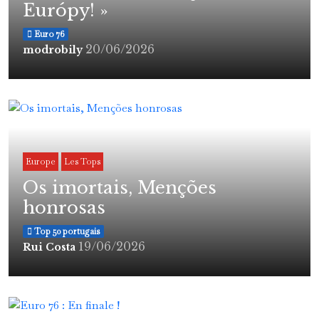
Európy! »
Euro 76
20/06/2026
modrobily
Europe
Les Tops
Os imortais, Menções
honrosas
Top 50 portugais
19/06/2026
Rui Costa