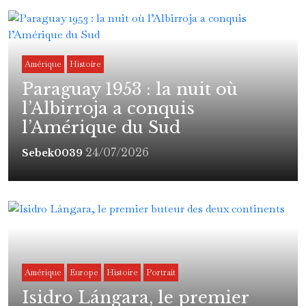
Amérique
Histoire
Paraguay 1953 : la nuit où
l’Albirroja a conquis
l’Amérique du Sud
24/07/2026
Sebek0039
Amérique
Europe
Histoire
Portrait
Isidro Lángara, le premier