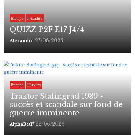
Europe
Friandise
QUIZZ P2F E17 J4/4
27/06/2026
Alexandre
Europe
Histoire
Traktor Stalingrad 1939 -
succès et scandale sur fond de
guerre imminente
22/06/2026
AlphaBet17