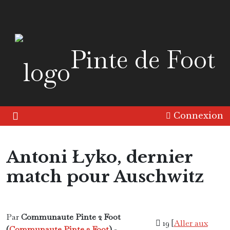
Pinte de Foot
Connexion
Antoni Łyko, dernier
match pour Auschwitz
Europe
Histoire
Par
Communaute Pinte 2 Foot
19 [
Aller aux
(
Communaute Pinte 2 Foot
)
-