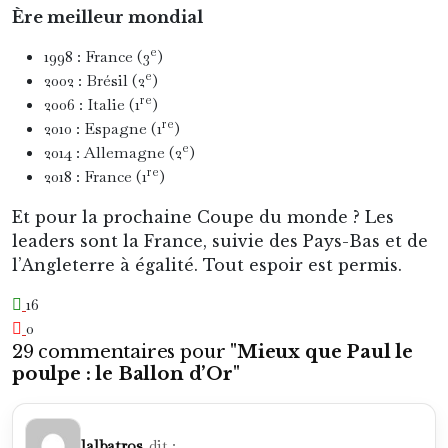
Ère meilleur mondial
e
1998 : France (3
)
e
2002 : Brésil (2
)
re
2006 : Italie (1
)
re
2010 : Espagne (1
)
e
2014 : Allemagne (2
)
re
2018 : France (1
)
Et pour la prochaine Coupe du monde ? Les
leaders sont la France, suivie des Pays-Bas et de
l’Angleterre à égalité. Tout espoir est permis.
16
0
29 commentaires pour "
Mieux que Paul le
poulpe : le Ballon d’Or
"
lalbatros
dit :