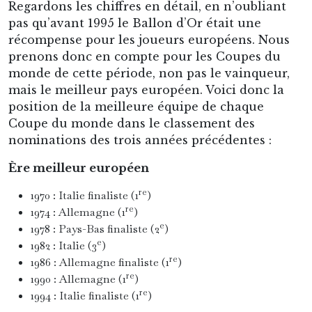
Regardons les chiffres en détail, en n’oubliant
pas qu’avant 1995 le Ballon d’Or était une
récompense pour les joueurs européens. Nous
prenons donc en compte pour les Coupes du
monde de cette période, non pas le vainqueur,
mais le meilleur pays européen. Voici donc la
position de la meilleure équipe de chaque
Coupe du monde dans le classement des
nominations des trois années précédentes :
Ère meilleur européen
re
1970 : Italie finaliste (1
)
re
1974 : Allemagne (1
)
e
1978 : Pays-Bas finaliste (2
)
e
1982 : Italie (3
)
re
1986 : Allemagne finaliste (1
)
re
1990 : Allemagne (1
)
re
1994 : Italie finaliste (1
)