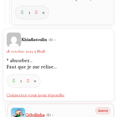
1
0
Khiadiatoulin
dit :
18 octobre 2022 à 8h28
* absorber…
Faut que je me relise…
1
0
Connectez-vous pour répondre
Cebolinha
dit :