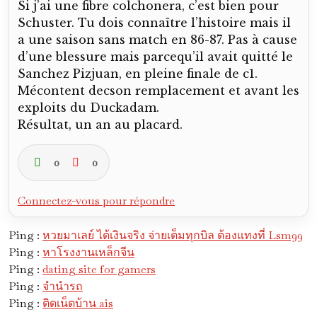
Si j’ai une fibre colchonera, c’est bien pour
Schuster. Tu dois connaître l’histoire mais il
a une saison sans match en 86-87. Pas à cause
d’une blessure mais parcequ’il avait quitté le
Sanchez Pizjuan, en pleine finale de c1.
Mécontent decson remplacement et avant les
exploits du Duckadam.
Résultat, un an au placard.
0
0
Connectez-vous pour répondre
Ping :
หวยมาเลย์ ได้เงินจริง จ่ายเต็มทุกบิล ต้องแทงที่ Lsm99
Ping :
หาโรงงานเหล็กจีน
Ping :
dating site for gamers
Ping :
จำนำรถ
Ping :
ติดเน็ตบ้าน ais