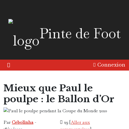
Pinte de Foot
Connexion
Mieux que Paul le
poulpe : le Ballon d’Or
Amérique
Europe
Friandise
Par
Cebolinha
-
29 [
Aller aux