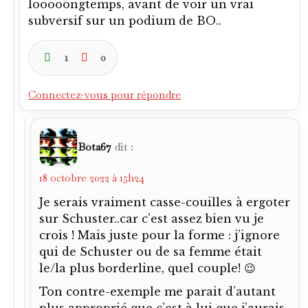
looooongtemps, avant de voir un vrai
subversif sur un podium de BO..
1
0
Connectez-vous pour répondre
Bota67
dit :
18 octobre 2022 à 15h24
Je serais vraiment casse-couilles à ergoter
sur Schuster..car c’est assez bien vu je
crois ! Mais juste pour la forme : j’ignore
qui de Schuster ou de sa femme était
le/la plus borderline, quel couple! 😉
Ton contre-exemple me parait d’autant
plus approprié que c’est à lui que j’aurais