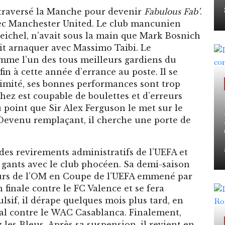
 traversé la Manche pour devenir
Fabulous Fab’
.
vec Manchester United. Le club mancunien
eichel, n’avait sous la main que Mark Bosnich
ait arnaquer avec Massimo Taibi. Le
mme l’un des tous meilleurs gardiens du
n à cette année d’errance au poste. Il se
nimité, ses bonnes performances sont trop
rthez est coupable de boulettes et d’erreurs
u point que Sir Alex Ferguson le met sur le
. Devenu remplaçant, il cherche une porte de
 des revirements administratifs de l’UEFA et
es gants avec le club phocéen. Sa demi-saison
urs de l’OM en Coupe de l’UEFA emmené par
finale contre le FC Valence et se fera
sif, il dérape quelques mois plus tard, en
cal contre le WAC Casablanca. Finalement,
 les Bleus. Après sa suspension, il revient en