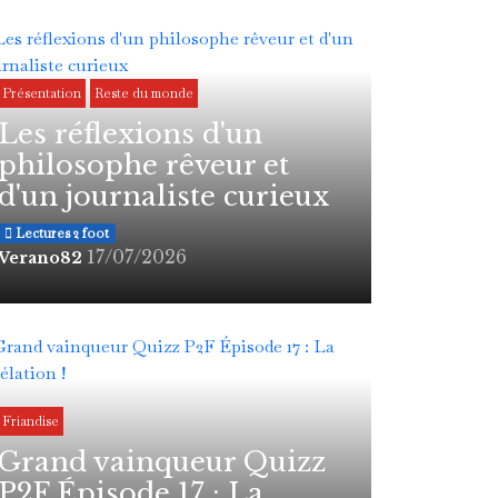
Présentation
Reste du monde
Les réflexions d'un
philosophe rêveur et
d'un journaliste curieux
Lectures 2 foot
17/07/2026
Verano82
Friandise
Grand vainqueur Quizz
P2F Épisode 17 : La