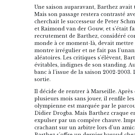
Une saison auparavant, Barthez avait
Mais son passage restera contrasté a
cherchait le successeur de Peter Schm
et Raimond van der Gouw, et s’était f
recrutement de Barthez, considéré co
monde à ce moment-là, devait mettre fi
montre irrégulier et ne fait pas l’una
aléatoires. Les critiques s’élèvent, Ba
évitables, indignes de son standing. A
banc à l’issue de la saison 2002-2003
sortie.
Il décide de rentrer à Marseille. Après
plusieurs mois sans jouer, il renfile l
olympienne est marquée par le parco
Didier Drogba. Mais Barthez craque en 
expulser par un compère chauve. Impul
crachant sur un arbitre lors d’un ami
Barthez s’offre un dernier baroud chez