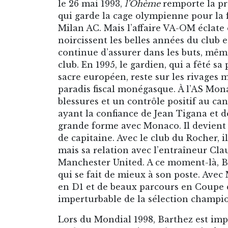
le 26 mai 1993,
l’Ohème
remporte la pr
qui garde la cage olympienne pour la 
Milan AC. Mais l’affaire VA-OM éclate
noircissent les belles années du club 
continue d’assurer dans les buts, mêm
club. En 1995, le gardien, qui a fêté 
sacre européen, reste sur les rivages 
paradis fiscal monégasque. À l’AS Mon
blessures et un contrôle positif au ca
ayant la confiance de Jean Tigana et de
grande forme avec Monaco. Il devient
de capitaine. Avec le club du Rocher, 
mais sa relation avec l’entraîneur Claud
Manchester United. A ce moment-là, Ba
qui se fait de mieux à son poste. Avec 
en D1 et de beaux parcours en Coupe d’
imperturbable de la sélection champi
Lors du Mondial 1998, Barthez est im