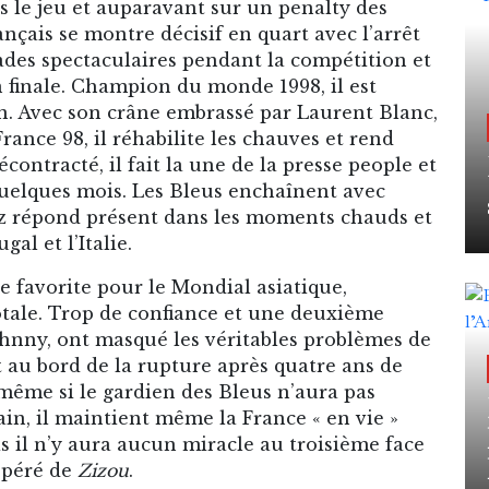
 le jeu et auparavant sur un penalty des
nçais se montre décisif en quart avec l’arrêt
rades spectaculaires pendant la compétition et
 finale. Champion du monde 1998, il est
. Avec son crâne embrassé par Laurent Blanc,
rance 98, il réhabilite les chauves et rend
décontracté, il fait la une de la presse people et
quelques mois. Les Bleus enchaînent avec
ez répond présent dans les moments chauds et
al et l’Italie.
e favorite pour le Mondial asiatique,
tale. Trop de confiance et une deuxième
Johnny, ont masqué les véritables problèmes de
st au bord de la rupture après quatre ans de
 même si le gardien des Bleus n’aura pas
ain, il maintient même la France « en vie »
s il n’y aura aucun miracle au troisième face
spéré de
Zizou
.