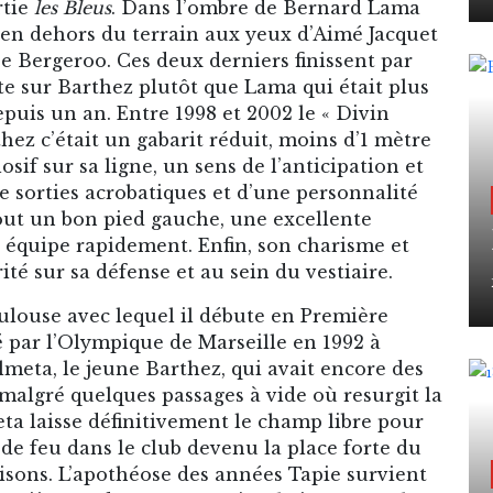
rtie
les Bleus
. Dans l’ombre de Bernard Lama
et en dehors du terrain aux yeux d’Aimé Jacquet
pe Bergeroo. Ces deux derniers finissent par
rte sur Barthez plutôt que Lama qui était plus
uis un an. Entre 1998 et 2002 le « Divin
hez c’était un gabarit réduit, moins d’1 mètre
osif sur sa ligne, un sens de l’anticipation et
e sorties acrobatiques et d’une personnalité
tout un bon pied gauche, une excellente
n équipe rapidement. Enfin, son charisme et
té sur sa défense et au sein du vestiaire.
oulouse avec lequel il débute en Première
té par l’Olympique de Marseille en 1992 à
lmeta, le jeune Barthez, qui avait encore des
malgré quelques passages à vide où resurgit la
a laisse définitivement le champ libre pour
de feu dans le club devenu la place forte du
isons. L’apothéose des années Tapie survient