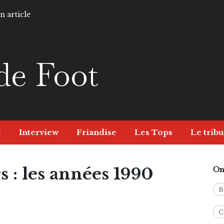
 article
de Foot
t
Interview
Friandise
Les Tops
Le tribu
s : les années 1990
On 
B
C