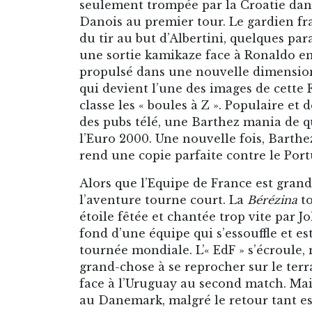
seulement trompée par la Croatie dans
Danois au premier tour. Le gardien fra
du tir au but d’Albertini, quelques pa
une sortie kamikaze face à Ronaldo en
propulsé dans une nouvelle dimension
qui devient l’une des images de cette F
classe les « boules à Z ». Populaire et 
des pubs télé, une Barthez mania de 
l’Euro 2000. Une nouvelle fois, Barth
rend une copie parfaite contre le Portug
Alors que l’Equipe de France est grand
l’aventure tourne court. La
Bérézina
to
étoile fêtée et chantée trop vite par 
fond d’une équipe qui s’essouffle et e
tournée mondiale. L’« EdF » s’écroule,
grand-chose à se reprocher sur le terr
face à l’Uruguay au second match. Mai
au Danemark, malgré le retour tant e