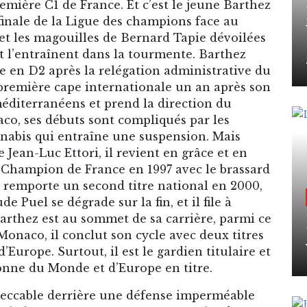
emière C1 de France. Et c’est le jeune Barthez
finale de la Ligue des champions face au
 et les magouilles de Bernard Tapie dévoilées
et l’entraînent dans la tourmente. Barthez
e en D2 après la relégation administrative du
sa première cape internationale un an après son
méditerranéens et prend la direction du
aco, ses débuts sont compliqués par les
nnabis qui entraîne une suspension. Mais
 Jean-Luc Ettori, il revient en grâce et en
 Champion de France en 1997 avec le brassard
il remporte un second titre national en 2000,
e Puel se dégrade sur la fin, et il file à
rthez est au sommet de sa carrière, parmi ce
Monaco, il conclut son cycle avec deux titres
Europe. Surtout, il est le gardien titulaire et
onne du Monde et d’Europe en titre.
peccable derrière une défense imperméable