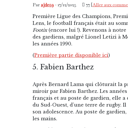
Par
ajde59
- 17/12/2025
77 [
Aller aux comme
Première Ligue des Champions, Premi
Lens, le football français était au so
Footix
(encore lui !). Revenons à notre s
des gardiens, malgré Lionel Letizi à M
les années 1990.
(
Première partie disponible ici
)
5. Fabien Barthez
Après Bernard Lama qui clôturait la p
miroir par Fabien Barthez. Les années
français et au poste de gardien, elle 
du Sud-Ouest, d’une terre de rugby. Il
son adolescence. Au poste de gardien,
les mains.