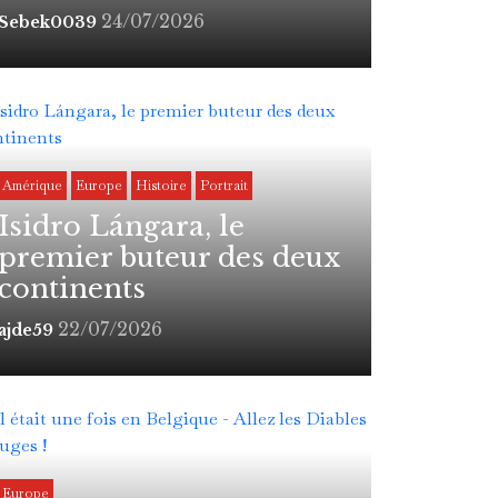
24/07/2026
Sebek0039
Amérique
Europe
Histoire
Portrait
Isidro Lángara, le
premier buteur des deux
continents
22/07/2026
ajde59
Europe