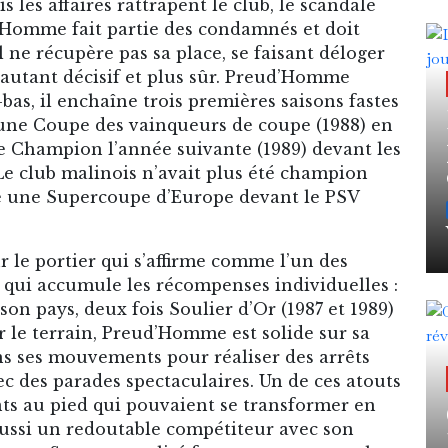
 les affaires rattrapent le club, le scandale
’Homme fait partie des condamnés et doit
 ne récupère pas sa place, se faisant déloger
 autant décisif et plus sûr. Preud’Homme
bas, il enchaîne trois premières saisons fastes
une Coupe des vainqueurs de coupe (1988) en
de Champion l’année suivante (1989) devant les
Le club malinois n’avait plus été champion
e une Supercoupe d’Europe devant le PSV
 le portier qui s’affirme comme l’un des
t qui accumule les récompenses individuelles :
son pays, deux fois Soulier d’Or (1987 et 1989)
r le terrain, Preud’Homme est solide sur sa
ans ses mouvements pour réaliser des arrêts
avec des parades spectaculaires. Un de ces atouts
nts au pied qui pouvaient se transformer en
aussi un redoutable compétiteur avec son