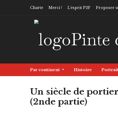
Charte
Merci !
L’esprit P2F
Proposer un
Pinte 
Par continent
Histoire
Portrai
Un siècle de portier
(2nde partie)
Continent
Histoire
Les Tops