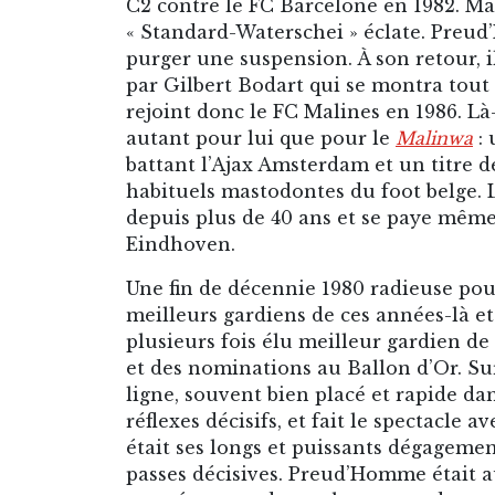
C2 contre le FC Barcelone en 1982. Mais
« Standard-Waterschei » éclate. Preud
purger une suspension. À son retour, il
par Gilbert Bodart qui se montra tout
rejoint donc le FC Malines en 1986. Là-
autant pour lui que pour le
Malinwa
: 
battant l’Ajax Amsterdam et un titre 
habituels mastodontes du foot belge. 
depuis plus de 40 ans et se paye mêm
Eindhoven.
Une fin de décennie 1980 radieuse pour
meilleurs gardiens de ces années-là e
plusieurs fois élu meilleur gardien de 
et des nominations au Ballon d’Or. Su
ligne, souvent bien placé et rapide d
réflexes décisifs, et fait le spectacle 
était ses longs et puissants dégageme
passes décisives. Preud’Homme était 