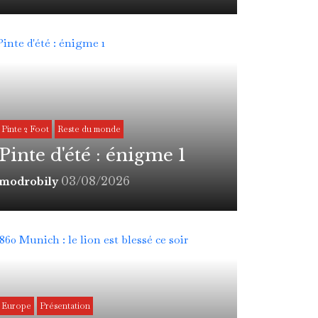
Pinte 2 Foot
Reste du monde
Pinte d'été : énigme 1
03/08/2026
modrobily
Europe
Présentation