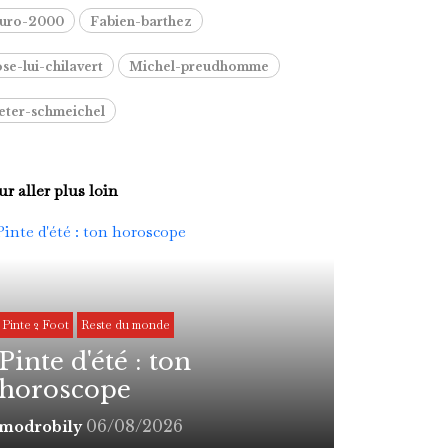
uro-2000
Fabien-barthez
ose-lui-chilavert
Michel-preudhomme
eter-schmeichel
r aller plus loin
Pinte 2 Foot
Reste du monde
Pinte d'été : ton
horoscope
06/08/2026
modrobily