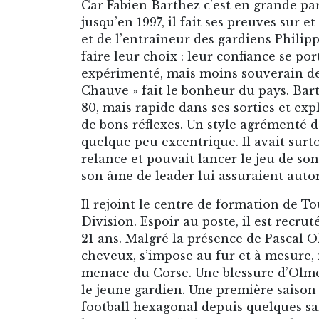
Car Fabien Barthez c’est en grande pa
jusqu’en 1997, il fait ses preuves sur 
et de l’entraîneur des gardiens Philip
faire leur choix : leur confiance se po
expérimenté, mais moins souverain dep
Chauve » fait le bonheur du pays. Bart
80, mais rapide dans ses sorties et expl
de bons réflexes. Un style agrémenté d
quelque peu excentrique. Il avait sur
relance et pouvait lancer le jeu de so
son âme de leader lui assuraient autori
Il rejoint le centre de formation de T
Division. Espoir au poste, il est recru
21 ans. Malgré la présence de Pascal O
cheveux, s’impose au fur et à mesure, 
menace du Corse. Une blessure d’Olmet
le jeune gardien. Une première saison 
football hexagonal depuis quelques sa