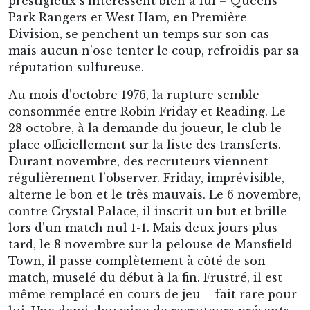
Durant novembre, des recruteurs viennent
régulièrement l’observer. Friday, imprévisible,
alterne le bon et le très mauvais. Le 6 novembre,
contre Crystal Palace, il inscrit un but et brille
lors d’un match nul 1-1. Mais deux jours plus
tard, le 8 novembre sur la pelouse de Mansfield
Town, il passe complètement à côté de son
match, muselé du début à la fin. Frustré, il est
même remplacé en cours de jeu – fait rare pour
lui. Une demi-douzaine de recruteurs présents
en tribune quitte alors le stade, constatant que
le génie de Friday s’accompagne d’une
irrégularité chronique. Hors de lui après la
lourde défaite 0-4 de Reading ce jour-là, Robin
pète les plombs d’une manière peu banale : il
cambriole le vestiaire de Mansfield et défèque
dans la baignoire de l’équipe locale ! Ce geste
scatologique de vengeance choque jusque dans