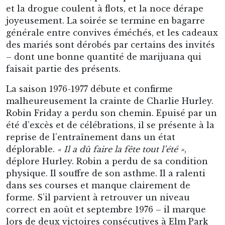
Robin Friday a perdu son chemin. Epuisé par un
été d’excès et de célébrations, il se présente à la
reprise de l’entraînement dans un état
déplorable.
« Il a dû faire la fête tout l’été »
,
déplore Hurley. Robin a perdu de sa condition
physique. Il souffre de son asthme. Il a ralenti
dans ses courses et manque clairement de
forme. S’il parvient à retrouver un niveau
correct en août et septembre 1976 – il marque
lors de deux victoires consécutives à Elm Park
début septembre contre Walsall puis Wrexham –
il n’est plus aussi tranchant qu’avant. Fin
septembre, lors d’un match face à
Bournemouth, il se fait même expulser après 79
minutes, signe d’une nervosité grandissante sur
le terrain. En coulisses, Charlie Hurley découvre
que son attaquant vedette touche à la drogue de
plus en plus sérieusement. L’entraîneur
irlandais tente de gérer la situation en interne.