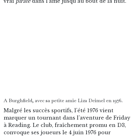
A Burghfield, avec sa petite amie Liza Deimel en 1976.
Malgré les succès sportifs, l’été 1976 vient
marquer un tournant dans l’aventure de Friday
à Reading. Le club, fraîchement promu en D3,
convoque ses joueurs le 4 juin 1976 pour
renégocier les contrats en vue de la saison
suivante. La douche est froide : les dirigeants
proposent des salaires bien inférieurs à ce que
les joueurs attendaient, et le vestiaire gronde de
colère.
« Le club nous a vraiment roulés »
, dira le
milieu Eamon Dunphy.
« On n’a pas reçu ce qu’on
nous avait promis. »
Robin, vexé et frustré, prend
la chose particulièrement à cœur. Se sentant
trahi, il dépose une demande de transfert