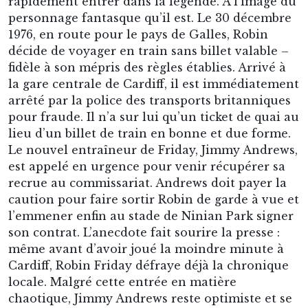
Le nouvel entraîneur de Friday, Jimmy Andrews,
est appelé en urgence pour venir récupérer sa
recrue au commissariat. Andrews doit payer la
caution pour faire sortir Robin de garde à vue et
l’emmener enfin au stade de Ninian Park signer
son contrat. L’anecdote fait sourire la presse :
même avant d’avoir joué la moindre minute à
Cardiff, Robin Friday défraye déjà la chronique
locale. Malgré cette entrée en matière
chaotique, Jimmy Andrews reste optimiste et se
réjouit d’avoir mis la main sur un joueur de
cette trempe. Il est cependant conscient qu’
« il
devait bien y avoir un problème chez lui »
pour
qu’un tel talent lui soit accessible.
Le 1er janvier 1977, deux jours à peine après son
arrivée rocambolesque, Robin Friday fait ses
débuts sous le maillot bleu de Cardiff City. Et
quels débuts ! Aligné d’entrée contre Fulham, il