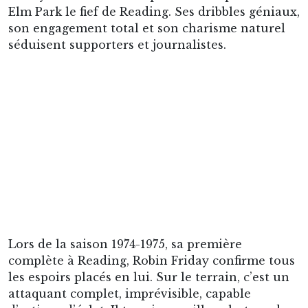
Elm Park le fief de Reading. Ses dribbles géniaux,
son engagement total et son charisme naturel
séduisent supporters et journalistes.
Lors de la saison 1974-1975, sa première
complète à Reading, Robin Friday confirme tous
les espoirs placés en lui. Sur le terrain, c’est un
attaquant complet, imprévisible, capable
d’actions d’éclat. Il termine meilleur buteur du
club avec 18 réalisations en championnat (20
toutes compétitions confondues). Il est élu
joueur de l’année par les supporters à l’issue de
la saison. Reading échoue de peu dans sa quête
de promotion en terminant à la 7e place. Mais
Friday offre aux fans des moments inoubliables.
L’un des plus célèbres a lieu le 11 avril 1975. Ce
jour-là, Reading affronte Rochdale et Robin