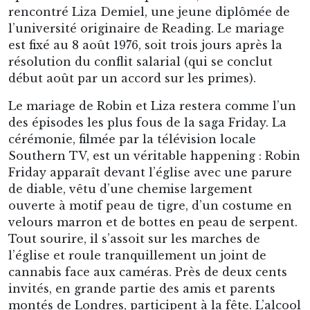
Southern TV, est un véritable happening : Robin
Friday apparaît devant l’église avec une parure
de diable, vêtu d’une chemise largement
ouverte à motif peau de tigre, d’un costume en
velours marron et de bottes en peau de serpent.
Tout sourire, il s’assoit sur les marches de
l’église et roule tranquillement un joint de
cannabis face aux caméras. Près de deux cents
invités, en grande partie des amis et parents
montés de Londres, participent à la fête. L’alcool
et la drogue coulent à flots, et la noce dérape
joyeusement. La soirée se termine en bagarre
générale entre convives éméchés, et les cadeaux
des mariés sont dérobés par certains des invités
– dont une bonne quantité de marijuana qui
faisait partie des présents.
La saison 1976-1977 débute et confirme
malheureusement la crainte de Charlie Hurley.