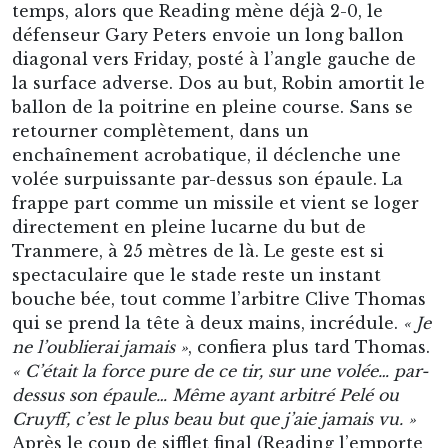
directement en pleine lucarne du but de
Tranmere, à 25 mètres de là. Le geste est si
spectaculaire que le stade reste un instant
bouche bée, tout comme l’arbitre Clive Thomas
qui se prend la tête à deux mains, incrédule.
« Je
ne l’oublierai jamais »
, confiera plus tard Thomas.
« C’était la force pure de ce tir, sur une volée… par-
dessus son épaule… Même ayant arbitré Pelé ou
Cruyff, c’est le plus beau but que j’aie jamais vu. »
Après le coup de sifflet final (Reading l’emporte
5-0), Thomas va trouver Friday pour lui déclarer
qu’il n’a jamais rien vu de tel. Sans sourciller,
Robin lui lance alors, avec l’aplomb qu’on lui
connaît :
« Ah bon ? Vous devriez venir plus
souvent, je fais ça toutes les semaines »
. La
formule, bravache et géniale, résume bien le
personnage. Ce chef-d’œuvre footballistique de
Friday demeure encore aujourd’hui l’un des