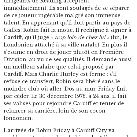
un meilleur salaire que celui proposé par
Cardiff. Mais Charlie Hurley est ferme : s’il
refuse ce transfert, Robin sera libéré sans le
moindre club où aller. Dos au mur, Friday finit
par céder. Le 30 décembre 1976, à 24 ans, il fait
ses valises pour rejoindre Cardiff et tenter de
relancer sa carrière, loin de son cocon
londonien.
L’arrivée de Robin Friday à Cardiff City va
rapidement entrer dans la légende. A l’image du
personnage fantasque qu’il est. Le 30 décembre
1976, en route pour le pays de Galles, Robin
décide de voyager en train sans billet valable –
fidèle à son mépris des règles établies. Arrivé à
la gare centrale de Cardiff, il est immédiatement
arrêté par la police des transports britanniques
pour fraude. Il n’a sur lui qu’un ticket de quai au
lieu d’un billet de train en bonne et due forme.