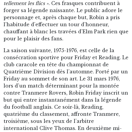
club caracole en tête du championnat de
Quatrième Division dès l’automne. Porté par un
Friday au sommet de son art. Le 31 mars 1976,
lors d’un match déterminant pour la montée
contre Tranmere Rovers, Robin Friday inscrit un
but qui entre instantanément dans la légende
du football anglais. Ce soir-là, Reading,
quatrième du classement, affronte Tranmere,
troisième, sous les yeux de l’arbitre
international Clive Thomas. En deuxième mi-
temps, alors que Reading mène déjà 2-0, le
défenseur Gary Peters envoie un long ballon
diagonal vers Friday, posté à l’angle gauche de
la surface adverse. Dos au but, Robin amortit le
ballon de la poitrine en pleine course. Sans se
retourner complètement, dans un
enchaînement acrobatique, il déclenche une
volée surpuissante par-dessus son épaule. La
frappe part comme un missile et vient se loger