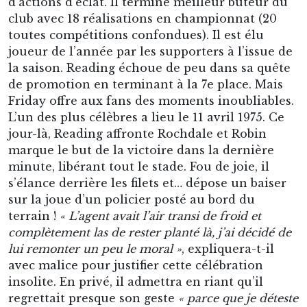
marque le but de la victoire dans la dernière
minute, libérant tout le stade. Fou de joie, il
s’élance derrière les filets et… dépose un baiser
sur la joue d’un policier posté au bord du
terrain !
« L’agent avait l’air transi de froid et
complètement las de rester planté là, j’ai décidé de
lui remonter un peu le moral »
, expliquera-t-il
avec malice pour justifier cette célébration
insolite. En privé, il admettra en riant qu’il
regrettait presque son geste
« parce que je déteste
tellement les flics »
. Ces frasques contribuent à
forger sa légende naissante. Le public adore le
personnage et, après chaque but, Robin a pris
l’habitude d’effectuer un tour d’honneur,
chauffant à blanc les travées d’Elm Park rien que
pour le plaisir des fans.
La saison suivante, 1975-1976, est celle de la
consécration sportive pour Friday et Reading. Le