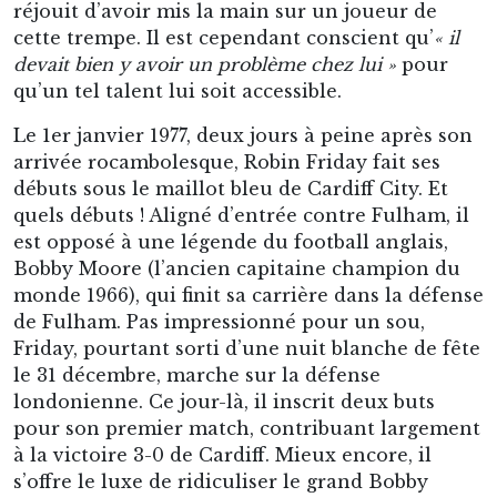
est opposé à une légende du football anglais,
Bobby Moore (l’ancien capitaine champion du
monde 1966), qui finit sa carrière dans la défense
de Fulham. Pas impressionné pour un sou,
Friday, pourtant sorti d’une nuit blanche de fête
le 31 décembre, marche sur la défense
londonienne. Ce jour-là, il inscrit deux buts
pour son premier match, contribuant largement
à la victoire 3-0 de Cardiff. Mieux encore, il
s’offre le luxe de ridiculiser le grand Bobby
Moore en cours de partie. Sur un duel, il pince
brutalement les parties intimes du champion
anglais, histoire de lui faire sentir sa présence –
une provocation dont Moore se souviendra. Le
public gallois est conquis par ce début
tonitruant. Aux anges, l’entraîneur Jimmy
Andrews appelle son homologue Charlie Hurley
à Reading dès le lundi pour fanfaronner. Hurley,
qui connaît la bête, l’interrompt poliment :