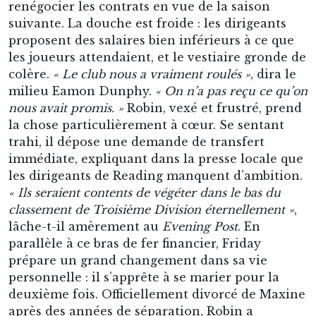
immédiate, expliquant dans la presse locale que
les dirigeants de Reading manquent d’ambition.
« Ils seraient contents de végéter dans le bas du
classement de Troisième Division éternellement »
,
lâche-t-il amèrement au
Evening Post
. En
parallèle à ce bras de fer financier, Friday
prépare un grand changement dans sa vie
personnelle : il s’apprête à se marier pour la
deuxième fois. Officiellement divorcé de Maxine
après des années de séparation, Robin a
rencontré Liza Demiel, une jeune diplômée de
l’université originaire de Reading. Le mariage
est fixé au 8 août 1976, soit trois jours après la
résolution du conflit salarial (qui se conclut
début août par un accord sur les primes).
Le mariage de Robin et Liza restera comme l’un
des épisodes les plus fous de la saga Friday. La
cérémonie, filmée par la télévision locale