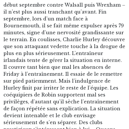
Il couvre tant bien que mal les absences de
Friday à l’entraînement. Il essaie de le remettre
sur pied patiemment. Mais l’indulgence de
Hurley finit par irriter le reste de l’équipe. Les
coéquipiers de Robin supportent mal ses
privilèges, d’autant qu’il sèche l’entraînement
de façon répétée sans explication. La situation
devient intenable et le club envisage
sérieusement de s’en séparer. Des clubs
prestigieux s’intéressent bien à lui – Queens
Park Rangers et West Ham, en Première
Division, se penchent un temps sur son cas –
mais aucun n’ose tenter le coup, refroidis par sa
réputation sulfureuse.
Au mois d’octobre 1976, la rupture semble
consommée entre Robin Friday et Reading. Le
28 octobre, à la demande du joueur, le club le
place officiellement sur la liste des transferts.