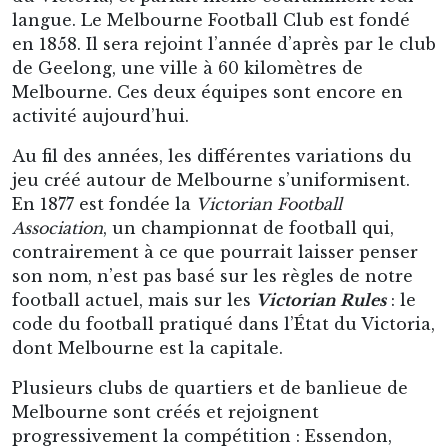
Car au même moment, plus au nord de l’île-
continent, dans l’autre grande ville du pays, à
Sydney, le rugby-football a aussi été importé
d’Angleterre. Sauf que contrairement à
Melbourne, les sportifs de Sydney vont bien
plus embrasser la version de la ville de Rugby
que ne le fit Wills à Melbourne.
Lorsque le rugby à XIII est importé à Sydney au
début du XXe siècle, quelques années après sa
création, les habitants de la classe ouvrière
adoptent immédiatement ce nouveau jeu et en
font leur passe-temps favori, là où la classe
bourgeoise reste sur la forme plus classique du
rugby à XV. Il est d’ailleurs bon de préciser qu’en
Australie, contrairement au voisin néo-
zélandais, la forme de rugby la plus populaire
est de loin celle à XIII.
Néanmoins, si à Melbourne, les
Victorian Rules