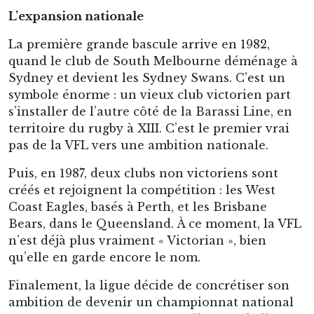
historiques qui étaient jusque-là restés dans les
ligues d’États : les Fremantle Dockers en 1995,
un club dans la banlieue de Perth, et les Port
Adelaide Power en 1997. En 2012, un nouveau
club est créé dans la région de Sydney, les
Greater Western Sydney Giants. Et enfin, pour
la saison 2028, le club des Tasmanian Devils
intégrera la ligue pour représenter l’île de
Tasmanie.
Le nombre de clubs composant l’AFL sera donc
de 19 à partir de l’arrivée de la Tasmanie :
10 pour l’État du Victoria, Melbourne et sa banlieue ;
2 pour la Nouvelle-Galles du Sud, autour de Sydney ;
2 pour le Western Australia, autour de Perth ;
2 pour le South Australia, autour d’Adelaide ;
2 pour le Queensland, avec Brisbane et Gold Coast ;
1 pour la Tasmanie.