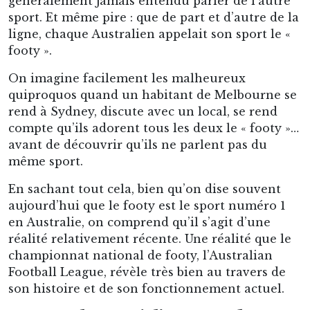
professionnaliser et finissent par faire sécession
de la Victorian Football Association pour créer
la
Victorian Football League
, la VFL. C’est le
véritable ancêtre de l’AFL actuelle, et là où le
footy tel qu’on le connaît aujourd’hui va
vraiment prendre forme.
La VFL est une ligue fermée concentrant les
huit plus gros clubs de l’État. Elle s’impose
rapidement comme la principale compétition
du football australien dans le Victoria. Autour
d’elle se construit toute la culture populaire du
footy melbournien : clubs de quartiers, rivalités
féroces, stades pleins et Grand Final comme
grand rendez-vous annuel.
La VFL est puissante, rentable et prestigieuse.
Mais pendant longtemps, en raison notamment
de l’immense taille de l’Australie, elle se