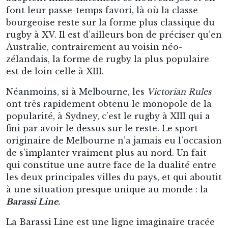
tout ce qui est à l’ouest de la ligne est un territoire de
football australien, ou de
Victorian Rules
. Cela
correspond à Melbourne, Adelaide, Perth, l’île de
Tasmanie, etc.
La ligne Barassi : la frontière invisible du sport australien
Le terme de « Ligne Barassi » fut utilisé pour la
première fois en 1979 en hommage à Ron