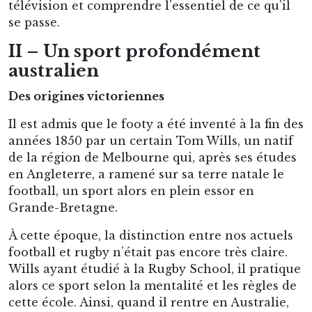
Melbourne afin que les joueurs de cricket
puissent rester en forme durant l’hiver.
Bien qu’ayant joué à la forme de rugby
pratiquée à la Rugby School (et même, selon les
témoignages, été un très bon joueur, capitaine
de son équipe ) Wills choisit de ne pas
reprendre exactement le code du football de
son ancienne école. Il semble qu’il estimait que
les règles étaient trop violentes et inadaptées au
climat sec du sud de l’Australie.