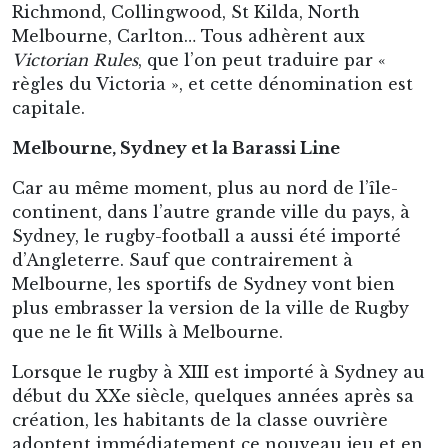
ont très rapidement obtenu le monopole de la
popularité, à Sydney, c’est le rugby à XIII qui a
fini par avoir le dessus sur le reste. Le sport
originaire de Melbourne n’a jamais eu l’occasion
de s’implanter vraiment plus au nord. Un fait
qui constitue une autre face de la dualité entre
les deux principales villes du pays, et qui aboutit
à une situation presque unique au monde : la
Barassi Line.
La Barassi Line est une ligne imaginaire tracée
sur la carte de l’Australie entre Melbourne et
Sydney, en passant par la capitale fédérale
Canberra et remontant jusqu’aux Territoires du
Nord. Le concept est assez simple :
tout ce qui est à l’est de la ligne est un territoire de
rugby à XIII. Cela correspond à Sydney, Gold Coast,
Brisbane… ;