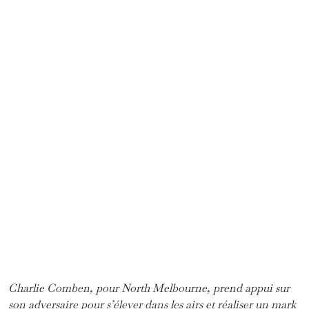
adversaire.
Le plaquage est en effet le geste défensif de
base. Mais il doit se faire uniquement
entre les
épaules et le bassin
. Pas de cuillère possible
comme au rugby. Un plaquage trop haut est
sanctionné d’un coup franc. Une pénalité de 50
mètres peut ensuite s’ajouter si l’équipe fautive
retarde la reprise ou gêne le joueur qui
bénéficie du coup franc.
Lorsqu’un joueur est plaqué, le porteur du
ballon doit immédiatement lâcher le ballon. S’il
ne le fait pas, le jeu est arrêté et l’arbitre prend
l’une des décisions suivantes selon son
interprétation : s’il estime que le joueur avait la
possibilité de passer le ballon avant d’être
plaqué, c’est un coup franc pour l’adversaire. Ce
serait l’équivalent d’un plaquage du quarterback
au football américain, un geste célébré comme