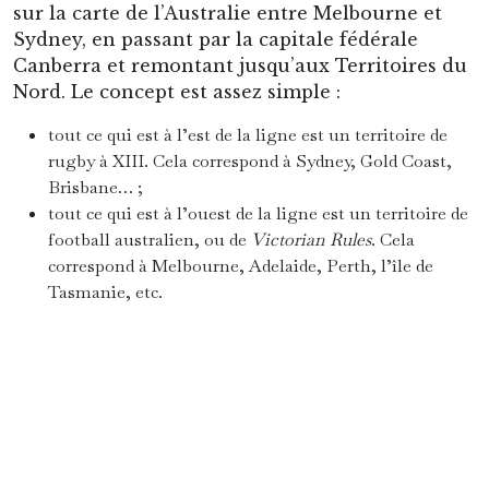
Barassi, un ancien joueur de Victorian Rules des
années 50 militant pour une expansion de son
sport vers le nord. Mais le concept existait dans
la tête de beaucoup avant même son invention.
Car en Australie, on avait rapidement fini par se
rendre compte que le sport le plus populaire à
Sydney et Brisbane n’était pas le même qu’à
Melbourne ou Perth. Que l’attention
médiatique ne portait que sur l’un ou l’autre.
Que les habitants locaux n’avaient
généralement jamais entendu parler de l’autre
sport. Et même pire : que de part et d’autre de la
ligne, chaque Australien appelait son sport le «
footy ».
On imagine facilement les malheureux
quiproquos quand un habitant de Melbourne se
rend à Sydney, discute avec un local, se rend