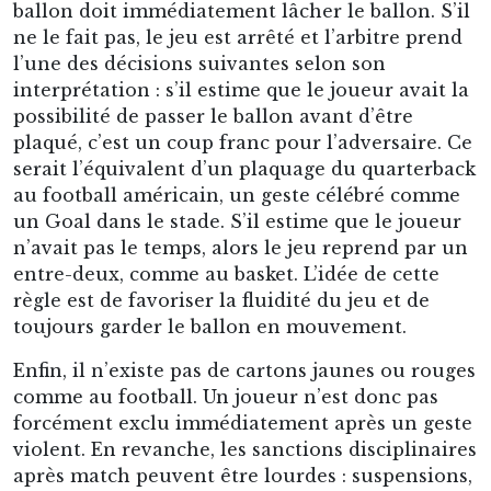
Le plaquage est dans les règles. Brad Close (Geelong Cats)
doit lâcher le ballon ou son adversaire bénéficiera d’un coup
franc.
Un sport plus lisible qu’il n’y paraît
Le footy peut sembler déroutant à première
vue, non pas parce que ses principes de base
sont particulièrement compliqués, mais parce
qu’il ne ressemble à aucun sport familier pour