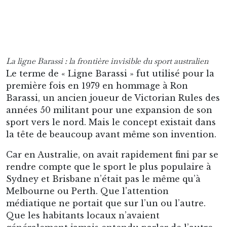
compte qu’ils adorent tous les deux le « footy »…
avant de découvrir qu’ils ne parlent pas du
même sport.
En sachant tout cela, bien qu’on dise souvent
aujourd’hui que le footy est le sport numéro 1
en Australie, on comprend qu’il s’agit d’une
réalité relativement récente. Une réalité que le
championnat national de footy, l’Australian
Football League, révèle très bien au travers de
son histoire et de son fonctionnement actuel.
III – De la VFL à l’AFL moderne
La naissance de la Victorian Football League
À la fin du XIXe siècle, ce que l’on connaît
comme le football australien se joue
essentiellement dans l’État du Victoria, mais y
est déjà extrêmement populaire. Au point que
certains clubs sont en passe de se