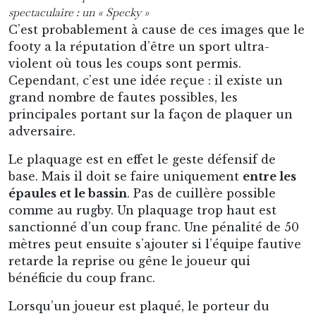
un Goal dans le stade. S’il estime que le joueur
n’avait pas le temps, alors le jeu reprend par un
entre-deux, comme au basket. L’idée de cette
règle est de favoriser la fluidité du jeu et de
toujours garder le ballon en mouvement.
Enfin, il n’existe pas de cartons jaunes ou rouges
comme au football. Un joueur n’est donc pas
forcément exclu immédiatement après un geste
violent. En revanche, les sanctions disciplinaires
après match peuvent être lourdes : suspensions,
amendes, voire longues mises à l’écart. Cette
sévérité a largement contribué à assagir un
sport qui a longtemps pu donner lieu à des
rencontres très rugueuses.