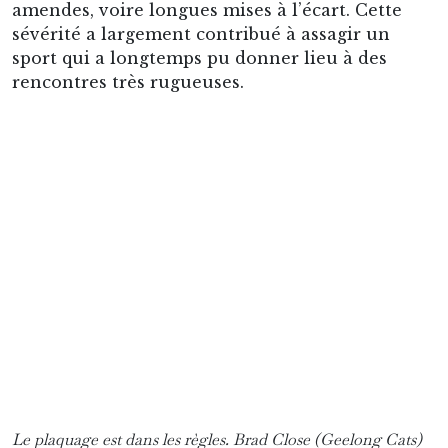
un public européen. Cependant, une fois
compris le système de points, le rôle central du
Mark, les façons de faire avancer le ballon et la
logique du plaquage, le jeu devient
étonnamment lisible.
Comme souvent, les détails réglementaires sont
nombreux, mais ils ne sont pas indispensables
pour profiter d’un premier match. Avec ces
quelques repères en tête, un néophyte peut déjà
regarder une rencontre au stade ou à la
télévision et comprendre l’essentiel de ce qu’il
se passe.
II – Un sport profondément
australien
Des origines victoriennes
Il est admis que le footy a été inventé à la fin des