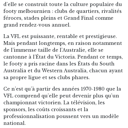
pas de la VFL vers une ambition nationale.
Puis, en 1987, deux clubs non victoriens sont
créés et rejoignent la compétition : les West
Coast Eagles, basés à Perth, et les Brisbane
Bears, dans le Queensland. À ce moment, la VFL
n’est déjà plus vraiment « Victorian », bien
qu’elle en garde encore le nom.
Finalement, la ligue décide de concrétiser son
ambition de devenir un championnat national
et se renomme en 1990 Australian Football
League, AFL. L’année suivante, le club des
Adelaide Crows est créé et intègre la ligue à son
tour. Tous les grands bassins de population
australiens ont désormais un club de footy.
Puis, dans une optique d’étendre ses parts de
marché, l’AFL intègre en son sein deux clubs