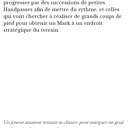
progresser par des successions de petites
Handpasses afin de mettre du rythme, et celles
qui vont chercher à réaliser de grands coups de
pied pour obtenir un Mark à un endroit
stratégique du terrain.
Un joueur amateur tentant sa chance pour marquer un goal
après avoir obtenu un mark.
Les remises en jeu et l’absence de hors-jeu
Quand le ballon sort en touche, il n’y a pas
forcément possession pour une équipe comme
au football. Très souvent, un arbitre de touche
remet le ballon en jeu par un lancer vers
l’intérieur du terrain, et les deux équipes se le
disputent.
Il est important de noter également qu’il n’y a
pas de hors-jeu au footy
. Chaque joueur peut se