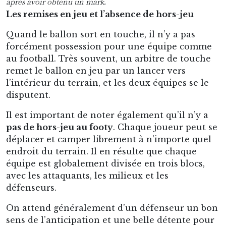
déplacer et camper librement à n’importe quel
endroit du terrain. Il en résulte que chaque
équipe est globalement divisée en trois blocs,
avec les attaquants, les milieux et les
défenseurs.
On attend généralement d’un défenseur un bon
sens de l’anticipation et une belle détente pour
intercepter les ballons. On attend des
attaquants aussi bien une puissance physique
hors norme qu’une précision chirurgicale au
pied. Quant aux milieux, on attend d’eux une
grande endurance, une importante capacité de
course ainsi qu’une bonne lecture du jeu pour
faire le lien entre la défense et l’attaque.
Duels et contacts
L’organisation défensive des équipes repose