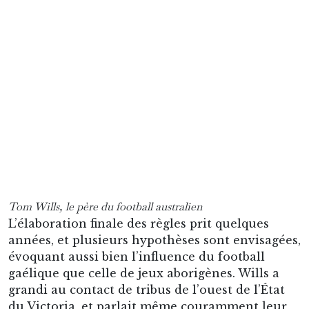
En 1877 est fondée la
Victorian Football
Association
, un championnat de football qui,
contrairement à ce que pourrait laisser penser
son nom, n’est pas basé sur les règles de notre
football actuel, mais sur les
Victorian Rules
: le
code du football pratiqué dans l’État du Victoria,
dont Melbourne est la capitale.
Plusieurs clubs de quartiers et de banlieue de
Melbourne sont créés et rejoignent
progressivement la compétition : Essendon,
Richmond, Collingwood, St Kilda, North
Melbourne, Carlton… Tous adhèrent aux
Victorian Rules
, que l’on peut traduire par «
règles du Victoria », et cette dénomination est
capitale.
Melbourne, Sydney et la Barassi Line