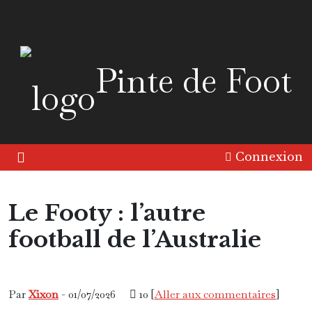
Pinte de Foot
Connexion
Le Footy : l’autre
football de l’Australie
Asie
Bon plan foot !
Océanie
Présentation
Par
Xixon
- 01/07/2026
10 [
Aller aux commentaires
]