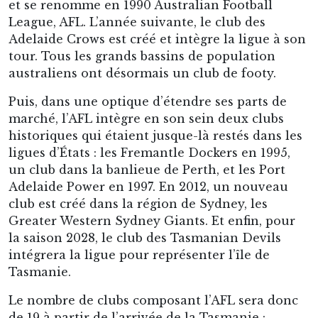
Bien qu’aucune annonce n’ait encore été faite,
le projet d’arriver à 20 équipes est un secret de
polichinelle au sein de l’AFL. La question porte
donc sur la localisation en fonction des parts de
marché disponibles et de la rentabilité
potentielle : est-ce possible de fonder un
nouveau club à Darwin, dans les Territoires du
Nord, seule région du pays à ne pas avoir de
club ? À Canberra, la capitale fédérale ? À Sydney
pour ramener un équilibre avec Melbourne ? À
Perth où la demande est réelle ? Ce genre de
question n’est pas à prendre à la légère au vu du
fonctionnement de la ligue.