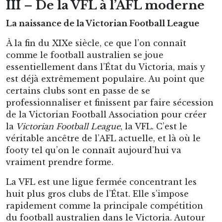
cantonne à l’État du Victoria. Pendant ce temps,
le footy a pris racine dans les États du South
Australia et du Western Australia, chacun ayant
sa propre ligue et ses clubs phares.
Ce n’est qu’à partir des années 1970-1980 que la
VFL comprend qu’elle peut devenir plus qu’un
championnat victorien. La télévision, les
sponsors, les coûts croissants et la
professionnalisation poussent vers un modèle
national.
L’expansion nationale
La première grande bascule arrive en 1982,
quand le club de South Melbourne déménage à
Sydney et devient les Sydney Swans. C’est un
symbole énorme : un vieux club victorien part
s’installer de l’autre côté de la Barassi Line, en
territoire du rugby à XIII. C’est le premier vrai