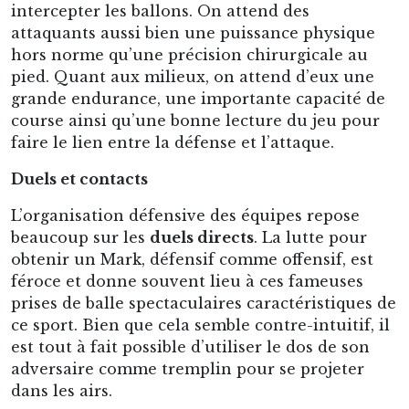
beaucoup sur les
duels directs
. La lutte pour
obtenir un Mark, défensif comme offensif, est
féroce et donne souvent lieu à ces fameuses
prises de balle spectaculaires caractéristiques de
ce sport. Bien que cela semble contre-intuitif, il
est tout à fait possible d’utiliser le dos de son
adversaire comme tremplin pour se projeter
dans les airs.
Charlie Comben, pour North Melbourne, prend appui sur
son adversaire pour s’élever dans les airs et réaliser un mark
spectaculaire : un « Specky »
C’est probablement à cause de ces images que le
footy a la réputation d’être un sport ultra-
violent où tous les coups sont permis.
Cependant, c’est une idée reçue : il existe un
grand nombre de fautes possibles, les
principales portant sur la façon de plaquer un