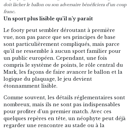
années 1850 par un certain Tom Wills, un natif
de la région de Melbourne qui, après ses études
en Angleterre, a ramené sur sa terre natale le
football, un sport alors en plein essor en
Grande-Bretagne.
À cette époque, la distinction entre nos actuels
football et rugby n’était pas encore très claire.
Wills ayant étudié à la Rugby School, il pratique
alors ce sport selon la mentalité et les règles de
cette école. Ainsi, quand il rentre en Australie,
c’est sous une version très « ballon ovale » qu’il
conçoit le football.
Auparavant, le cricket avait déjà été introduit en
Australie et des compétitions y étaient déjà
organisées. Mais celles-ci se déroulaient
seulement pendant l’été. Wills proposa donc la
création de clubs de football dans la région de