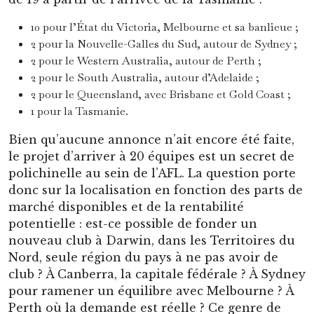
Les 18 Clubs de l’AFL pour la saison 2026
Une ligue fermée, mais une culture de clubs
L’AFL est donc une
ligue fermée
, au sein de
laquelle on ne peut entrer que sur dossier et
approbation de la ligue. Néanmoins, on ne parle
pas de franchises pour désigner les équipes,
mais bien de clubs. Et pour cause :
contrairement au système que l’on peut voir en
Amérique du Nord, les clubs d’AFL ne sont
généralement pas détenus par de richissimes
propriétaires privés. Les clubs fonctionnent
selon des systèmes variés, mais gardent une
logique de membres, même si toutes les équipes
ne sont pas directement détenues par leurs
supporters.