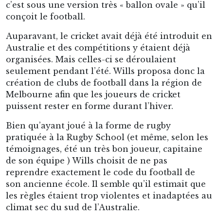
Tom Wills, le père du football australien
L’élaboration finale des règles prit quelques
années, et plusieurs hypothèses sont envisagées,
évoquant aussi bien l’influence du football
gaélique que celle de jeux aborigènes. Wills a
grandi au contact de tribus de l’ouest de l’État
du Victoria, et parlait même couramment leur
langue. Le Melbourne Football Club est fondé
en 1858. Il sera rejoint l’année d’après par le club
de Geelong, une ville à 60 kilomètres de
Melbourne. Ces deux équipes sont encore en
activité aujourd’hui.
Au fil des années, les différentes variations du
jeu créé autour de Melbourne s’uniformisent.