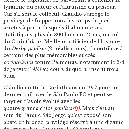
corinthianos
contre Palmeiras, notamment le 6-4
de janvier 1953 au cours duquel il inscrit trois
buts.
Cláudio quitte le Corinthians en 1957 pour un
dernier bail avec le São Paulo FC et peut se
targuer d’avoir évolué avec les
quatre grands clubs
paulistas
[1]
. Mais c’est au
sein du Parque São Jorge qu’est exposé son
buste en bronze, privilège réservé à une dizaine
de cracks dans l’histoire du Corinthians.
[1]
Il évolue en prêt à Palestra Itália en 1942 où
il s’adjuge un premier championnat paulista. Il
est en outre le premier buteur du club sous
l’appellation Palmeiras.
Numéro 2 : Sócrates