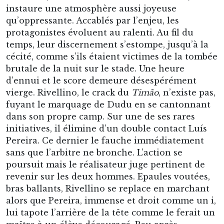
dans son propre camp. Sur une de ses rares
initiatives, il élimine d’un double contact Luís
Pereira. Ce dernier le fauche immédiatement
sans que l’arbitre ne bronche. L’action se
poursuit mais le réalisateur juge pertinent de
revenir sur les deux hommes. Epaules voutées,
bras ballants, Rivellino se replace en marchant
alors que Pereira, immense et droit comme un i,
lui tapote l’arrière de la tête comme le ferait un
maître à un élève découragé. Peu après,
Palmeiras inscrit l’unique but de la rencontre,
celui du sacre. Les quelques milliers de
supporters du
Verdão
scandent alors
« zun-zum,
zun-zum, é vinte e um »,
aggravant le
traumatisme de la
torcida
du Corinthians
condamnée à une année de pénitence
supplémentaire.
Dans les jours suivants, la presse pro
corinthiana