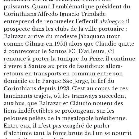
retours en transports en commun entre son
domicile et le Parque São Jorge, le fief du
Corinthians depuis 1928. C’est au cours de ces
lancinants trajets, où les tramways succèdent
aux bus, que Baltazar et Cláudio nouent des
liens indéfectibles se prolongeant sur les
pelouses pelées de la mégalopole brésilienne.
Entre eux, il n’est pas exagéré de parler
d’alchimie tant la force brute de l’un se nourrit
du subtil toucher de l’autre.
Exceptionnelle à São Paulo, la notoriété de
Cláudio peine à dépasser les frontières de l’état
et il est permis de s’interroger sur ce qu’aurait
été la carrière internationale d’
O Gerente
s’il
n’avait été le contemporain d’ailiers droits hors
normes, tels Tesourinha (avec lequel il alterne
durant le
Sudamericano
1949 conquis par le
Brésil), Friaça ou Julinho. Au contraire de