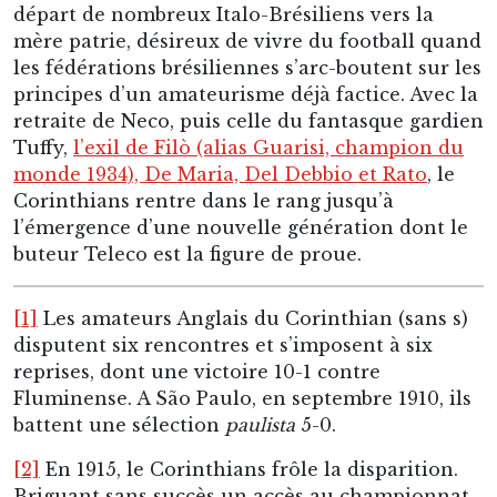
buteur Teleco est la figure de proue.
[1]
Les amateurs Anglais du Corinthian (sans s)
disputent six rencontres et s’imposent à six
reprises, dont une victoire 10-1 contre
Fluminense. A São Paulo, en septembre 1910, ils
battent une sélection
paulista
5-0.
[2]
En 1915, le Corinthians frôle la disparition.
Briguant sans succès un accès au championnat
des « riches » auprès de
l’Associação Paulista de
Esportes Atléticos
, il est par ailleurs rejeté par la
Liga Paulista de Futebol
et se retrouve sans
compétition et sans ressources. Confronté au
non-paiement du loyer, le propriétaire des
locaux occupés par le Corinthians saisit les
biens du club. Les joueurs, dont Neco fait partie,
montent une opération nocturne pour