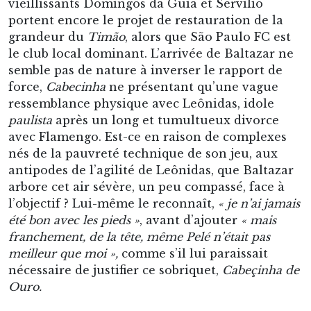
vieillissants Domingos da Guia et Servílio
portent encore le projet de restauration de la
grandeur du
Timão
, alors que São Paulo FC est
le club local dominant. L’arrivée de Baltazar ne
semble pas de nature à inverser le rapport de
force,
Cabecinha
ne présentant qu’une vague
ressemblance physique avec Leônidas, idole
paulista
après un long et tumultueux divorce
avec Flamengo. Est-ce en raison de complexes
nés de la pauvreté technique de son jeu, aux
antipodes de l’agilité de Leônidas, que Baltazar
arbore cet air sévère, un peu compassé, face à
l’objectif ? Lui-même le reconnaît,
« je n’ai jamais
été bon avec les pieds »
, avant d’ajouter
« mais
franchement, de la tête, même Pelé n’était pas
meilleur que moi »,
comme s’il lui paraissait
nécessaire de justifier ce sobriquet,
Cabeçinha de
Ouro.