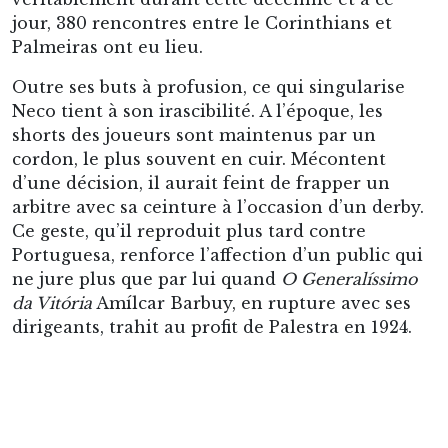
jour, 380 rencontres entre le Corinthians et
Palmeiras ont eu lieu.
Outre ses buts à profusion, ce qui singularise
Neco tient à son irascibilité. A l’époque, les
shorts des joueurs sont maintenus par un
cordon, le plus souvent en cuir. Mécontent
d’une décision, il aurait feint de frapper un
arbitre avec sa ceinture à l’occasion d’un derby.
Ce geste, qu’il reproduit plus tard contre
Portuguesa, renforce l’affection d’un public qui
ne jure plus que par lui quand
O Generalíssimo
da Vitória
Amílcar Barbuy, en rupture avec ses
dirigeants, trahit au profit de Palestra en 1924.
Avant-centre la plupart du temps, Neco goûte à
la
Seleção
en compagnie d’Amílcar pour le
Campeonato Sul-Americano
1917 disputé à