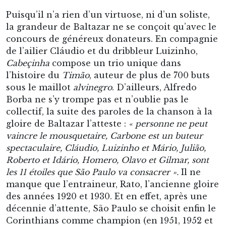
Puisqu’il n’a rien d’un virtuose, ni d’un soliste,
la grandeur de Baltazar ne se conçoit qu’avec le
concours de généreux donateurs. En compagnie
de l’ailier Cláudio et du dribbleur Luizinho,
Cabeçinha
compose un trio unique dans
l’histoire du
Timão
, auteur de plus de 700 buts
sous le maillot
alvinegro
. D’ailleurs, Alfredo
Borba ne s’y trompe pas et n’oublie pas le
collectif, la suite des paroles de la chanson à la
gloire de Baltazar l’atteste :
« personne ne peut
vaincre le mousquetaire, Carbone est un buteur
spectaculaire, Cláudio, Luizinho et Mário, Julião,
Roberto et Idário, Homero, Olavo et Gilmar, sont
les 11 étoiles que São Paulo va consacrer ».
Il ne
manque que l’entraineur, Rato, l’ancienne gloire
des années 1920 et 1930. Et en effet, après une
décennie d’attente, São Paulo se choisit enfin le
Corinthians comme champion (en 1951, 1952 et