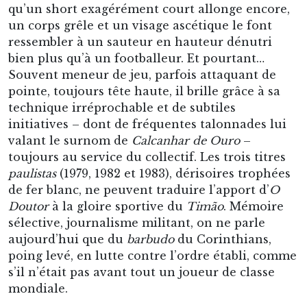
toujours au service du collectif. Les trois titres
paulistas
(1979, 1982 et 1983), dérisoires trophées
de fer blanc, ne peuvent traduire l’apport d’
O
Doutor
à la gloire sportive du
Timão
. Mémoire
sélective, journalisme militant, on ne parle
aujourd’hui que du
barbudo
du Corinthians,
poing levé, en lutte contre l’ordre établi, comme
s’il n’était pas avant tout un joueur de classe
mondiale.
C’est dans la défaite, avec la
Seleção
1982, que
s’exprime la grandeur du footballeur, aux côtés
d’un sélectionneur réactionnaire.
Telê Santana
et Sócrates, attelage improbable, liés par un
même extrémisme résumé par un slogan
« jogar
bonito para ganhar »
qui sonne comme une
déclinaison du
« ganhar ou perder, mas sempre
com democracia »
du Corinthians. Leurs
illusions se fracassent contre le réalisme italien