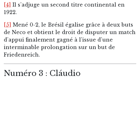
Numéro 3 : Cláudio
O Gerente
. Quelque chose comme le Directeur.
Pas plus grand que
le Petit Poucet
Luizinho mais
un surnom qui en impose. L’homme sans qui
Baltazar n’aurait jamais été
Cabeçinha de ouro
.