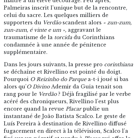
se déchaîne et Rivellino est pointé du doigt.
Pourquoi
O Reizinho do Parque
a-t-i joué si bas
alors qu’
O Divino
Ademir da Guia tenait son
rang pour le
Verdão
? Déjà fragilisé par le verbe
acéré des chroniqueurs, Rivellino l’est plus
encore quand la revue
Placar
publie un
instantané de João Batista Scalco. Le geste de
Luís Pereira à destination de Rivellino diffusé
fugacement en direct à la télévision, Scalco l’a
figé sur un négatif et vendu à
Placar
qui offre le
cliché au regard de ses centaines de milliers de
lecteurs. L’effet est désastreux pour la star du
Corinthians. Bouc-émissaire jusqu’alors, la
photo aggrave encore son statut et le relègue au
rang de paria. Sous la pression de la
torcida
, le
président Vicente Matheus lâche Rivellino et le
cède à Fluminense dès le mois suivant,
illustrant ce que Giuliano da Empoli décrira