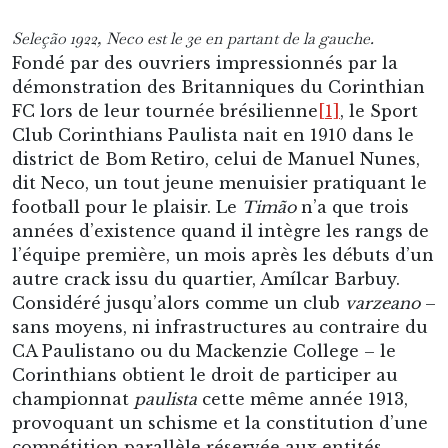
Seleção 1922, Neco est le 3e en partant de la gauche.
Fondé par des ouvriers impressionnés par la
démonstration des Britanniques du Corinthian
FC lors de leur tournée brésilienne
[1]
, le Sport
Club Corinthians Paulista nait en 1910 dans le
district de Bom Retiro, celui de Manuel Nunes,
dit Neco, un tout jeune menuisier pratiquant le
football pour le plaisir. Le
Timão
n’a que trois
années d’existence quand il intègre les rangs de
l’équipe première, un mois après les débuts d’un
autre crack issu du quartier, Amílcar Barbuy.
Considéré jusqu’alors comme un club
varzeano
–
sans moyens, ni infrastructures au contraire du
CA Paulistano ou du Mackenzie College – le
Corinthians obtient le droit de participer au
championnat
paulista
cette même année 1913,
provoquant un schisme et la constitution d’une
compétition parallèle réservée aux entités