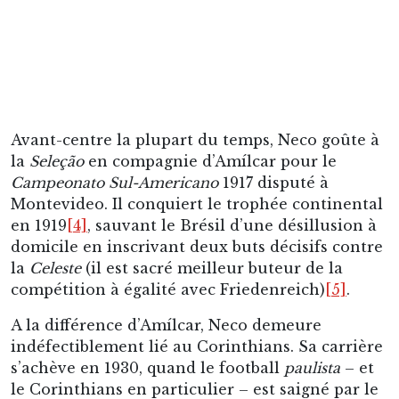
Montevideo. Il conquiert le trophée continental
en 1919
[4]
, sauvant le Brésil d’une désillusion à
domicile en inscrivant deux buts décisifs contre
la
Celeste
(il est sacré meilleur buteur de la
compétition à égalité avec Friedenreich)
[5]
.
A la différence d’Amílcar, Neco demeure
indéfectiblement lié au Corinthians. Sa carrière
s’achève en 1930, quand le football
paulista
– et
le Corinthians en particulier – est saigné par le
départ de nombreux Italo-Brésiliens vers la
mère patrie, désireux de vivre du football quand
les fédérations brésiliennes s’arc-boutent sur les
principes d’un amateurisme déjà factice. Avec la
retraite de Neco, puis celle du fantasque gardien
Tuffy,
l’exil de Filò (alias Guarisi, champion du
monde 1934), De Maria, Del Debbio et Rato
, le
Corinthians rentre dans le rang jusqu’à
l’émergence d’une nouvelle génération dont le