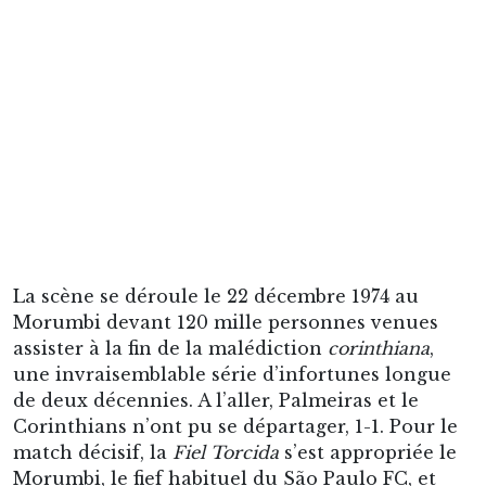
La scène se déroule le 22 décembre 1974 au
Morumbi devant 120 mille personnes venues
assister à la fin de la malédiction
corinthiana
,
une invraisemblable série d’infortunes longue
de deux décennies. A l’aller, Palmeiras et le
Corinthians n’ont pu se départager, 1-1. Pour le
match décisif, la
Fiel Torcida
s’est appropriée le
Morumbi, le fief habituel du São Paulo FC, et
instaure une atmosphère aussi joyeuse
qu’oppressante. Accablés par l’enjeu, les
protagonistes évoluent au ralenti. Au fil du
temps, leur discernement s’estompe, jusqu’à la
cécité, comme s’ils étaient victimes de la tombée
brutale de la nuit sur le stade. Une heure
d’ennui et le score demeure désespérément
vierge. Rivellino, le crack du
Timão
, n’existe pas,
fuyant le marquage de Dudu en se cantonnant