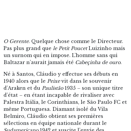
Né à Santos, Cláudio y effectue ses débuts en
1940 alors que le
Peixe
vit dans le souvenir
d’Araken et du
Paulistão
1935 – son unique titre
d’état – en étant incapable de rivaliser avec
Palestra Itália, le Corinthians, le São Paulo FC et
même Portuguesa. Diamant isolé du Vila
Belmiro, Cláudio obtient ses premières
sélections en équipe nationale durant le
Sudamericano
1942 et suscite l’envie des
puissants. Quand l’emblématique président du
Corinthians Alfredo Ignacio Trindade
entreprend de renouveler l’effectif
alvinegro
, il
prospecte dans les clubs de la ville portuaire :
Baltazar arrive du modeste Jabaquara (tout
comme Gilmar en 1951) alors que Cláudio quitte
à contrecœur le Santos FC. D’ailleurs, s’il
renonce à porter la tunique du
Peixe
, il continue
à vivre à Santos au prix de fastidieux allers-