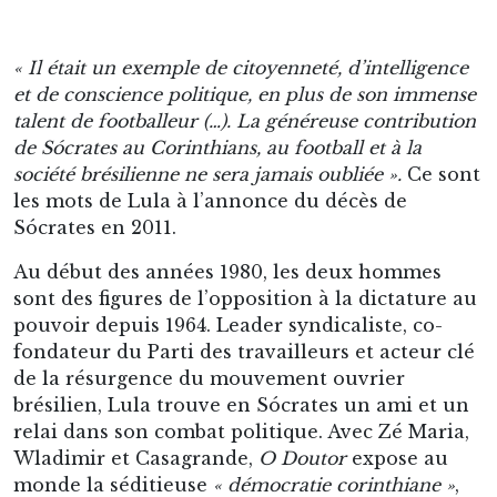
Au début des années 1980, les deux hommes
sont des figures de l’opposition à la dictature au
pouvoir depuis 1964. Leader syndicaliste, co-
fondateur du Parti des travailleurs et acteur clé
de la résurgence du mouvement ouvrier
brésilien, Lula trouve en Sócrates un ami et un
relai dans son combat politique. Avec Zé Maria,
Wladimir et Casagrande,
O Doutor
expose au
monde la séditieuse
« démocratie corinthiane »
,
une équipe en autogestion capable de conquérir
des titres, bras d’honneur au despotisme des
dirigeants de clubs et à la junte militaire au
bout du rouleau. Quand cette dernière
entrouvre la perspective d’élections libres, en
1983, naît le mouvement de contestation
Diretas
Já
(en français,
Elections directes, maintenant
). Les
manifestants exigent que le futur président de
la République brésilienne soit élu au suffrage