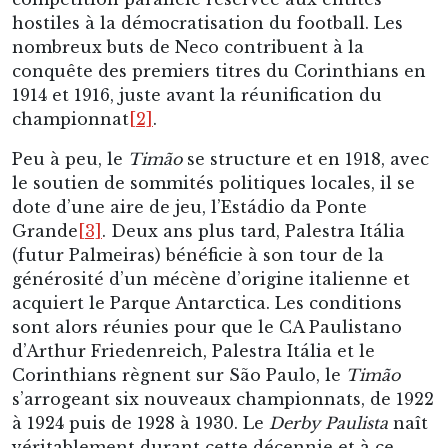
hostiles à la démocratisation du football. Les
nombreux buts de Neco contribuent à la
conquête des premiers titres du Corinthians en
1914 et 1916, juste avant la réunification du
championnat
[2]
.
Peu à peu, le
Timão
se structure et en 1918, avec
le soutien de sommités politiques locales, il se
dote d’une aire de jeu, l’Estádio da Ponte
Grande
[3]
. Deux ans plus tard, Palestra Itália
(futur Palmeiras) bénéficie à son tour de la
générosité d’un mécène d’origine italienne et
acquiert le Parque Antarctica. Les conditions
sont alors réunies pour que le CA Paulistano
d’Arthur Friedenreich, Palestra Itália et le
Corinthians règnent sur São Paulo, le
Timão
s’arrogeant six nouveaux championnats, de 1922
à 1924 puis de 1928 à 1930. Le
Derby Paulista
naît
véritablement durant cette décennie et à ce