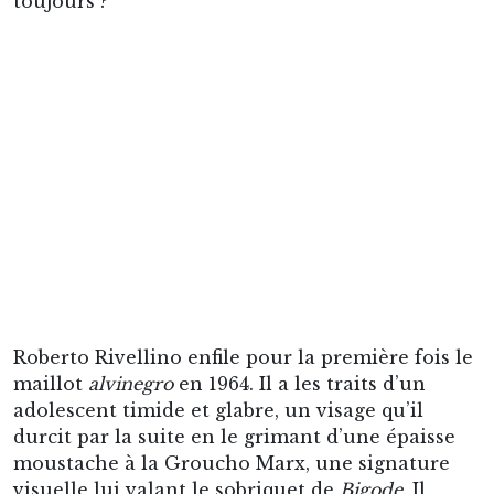
Roberto Rivellino enfile pour la première fois le
maillot
alvinegro
en 1964. Il a les traits d’un
adolescent timide et glabre, un visage qu’il
durcit par la suite en le grimant d’une épaisse
moustache à la Groucho Marx, une signature
visuelle lui valant le sobriquet de
Bigode
. Il
apparaît très rapidement qu’il ne s’agit pas d’un
joueur comme les autres et puisqu’il est
d’origine italienne, il est permis de le désigner
comme un
fuoriclasse
sachant à peu près tout
faire de son pied gauche. Numéro 10 du
Corinthians dans le dos, Rivellino dirige le jeu
avec un dynamisme qui tranche avec les
standards brésiliens où la perfection technique
rime avec lenteur, son rival de Palmeiras