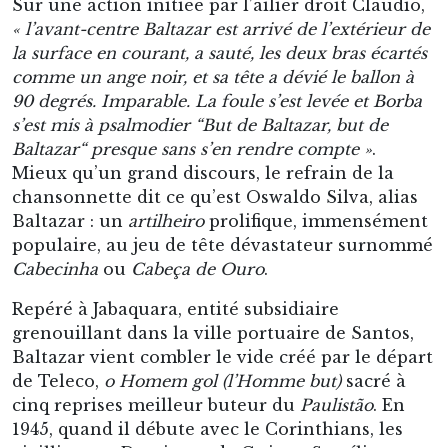
Sur une action initiée par l’ailier droit Cláudio,
« l’avant-centre Baltazar est arrivé de l’extérieur de
la surface en courant, a sauté, les deux bras écartés
comme un ange noir, et sa tête a dévié le ballon à
90 degrés. Imparable. La foule s’est levée et Borba
s’est mis à psalmodier “But de Baltazar, but de
Baltazar“ presque sans s’en rendre compte »
.
Mieux qu’un grand discours, le refrain de la
chansonnette dit ce qu’est Oswaldo Silva, alias
Baltazar : un
artilheiro
prolifique, immensément
populaire, au jeu de tête dévastateur surnommé
Cabecinha
ou
Cabeça de Ouro
.
Repéré à Jabaquara, entité subsidiaire
grenouillant dans la ville portuaire de Santos,
Baltazar vient combler le vide créé par le départ
de Teleco,
o Homem gol (l’Homme but)
sacré à
cinq reprises meilleur buteur du
Paulistão
. En
1945, quand il débute avec le Corinthians, les