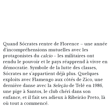
protagonistes du
calcio
– les militaires ont
rendu le pouvoir et le pays réapprend à vivre en
démocratie. Symbole de la lutte des classes,
Sócrates ne s’appartient déjà plus. Quelques
exploits avec Flamengo aux côtés de Zico, une
dernière danse avec la
Seleção
de Telê en 1986,
une pige à Santos, le club chéri dans son
enfance, et il fait ses adieux à Ribeirão Preto, là
où tout a commencé.
Comment traduire avec des mots tout ce que fut
Sócrates à son zénith, au début des années 1980
? Pour ma part, je ne trouve pas mieux que ceux
de Jérôme Latta, auteur d’un article
crépusculaire pour
Le Monde
, qu’il conclut en
faisant
« le constat que ces moments de grâce ne
furent que le crépuscule d’une idée du jeu à la fois
comme accomplissement esthétique et comme
expression citoyenne »
.