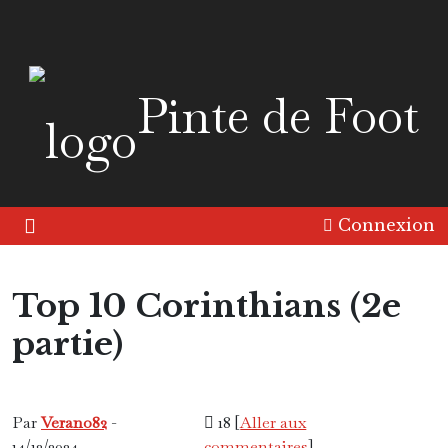
Pinte de Foot
Connexion
Top 10 Corinthians (2e
partie)
Amérique
Les Tops
Par
Verano82
-
18 [
Aller aux
14/12/2024
commentaires
]