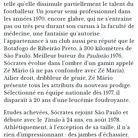
Zé Mário (à ne pas confondre avec Zé Maria).
Ailier droit, dribbleur de génie, Zé Mário
présente tous les attributs du nouveau prodige.
Sélectionné en équipe nationale dès 1977, il
disparaît à 20 ans d’une leucémie foudroyante
.
Etudes achevées, Sócrates rejoint São Paulo et
débute avec le
Timão
à 24 ans, en août 1978.
Athlétiquement, à l’exception de sa taille, il n’a
rien d’impressionnant : des jambes d’échassier,
qu’un short exagérément court allonge encore,
un corps grêle et un visage ascétique le font
ressembler à un sauteur en hauteur dénutri
bien plus qu’à un footballeur. Et pourtant…
Souvent meneur de jeu, parfois attaquant de
pointe, toujours tête haute, il brille grâce à sa
technique irréprochable et de subtiles
initiatives – dont de fréquentes talonnades lui
valant le surnom de
Calcanhar de Ouro
–