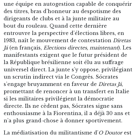
universel direct. La junte s’y oppose, privilégiant
un scrutin indirect via le Congrès. Sócrates
s’engage bruyamment en faveur de
Diretas Já
,
promettant de renoncer à un transfert en Italie
si les militaires privilégient la démocratie
directe. Ils ne cèdent pas, Sócrates signe sans
enthousiasme à la Fiorentina, il a déjà 30 ans et
n’a plus grand-chose à donner sportivement.
La médiatisation du militantisme d’
O Doutor
est
telle qu’elle dissimule partiellement le talent du
footballeur. Un joueur semi-professionnel dans
les années 1970, encore glabre, qui ne s’entraine
pas ou très peu durant son cursus à la faculté de
médecine, une fantaisie qu’autorise
l’appartenance à un club aussi peu réputé que le
Botafogo de Ribeirão Preto, à 300 kilomètres de
São Paulo. Meilleur buteur du
Paulistão
1976,
Sócrates évolue dans l’ombre d’un gamin appelé