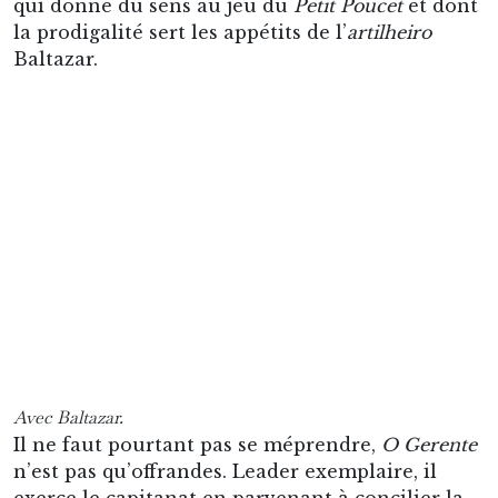
Avec Baltazar.
Il ne faut pourtant pas se méprendre,
O Gerente
n’est pas qu’offrandes. Leader exemplaire, il
exerce le capitanat en parvenant à concilier la
tyrannie du buteur et l’altruisme du passeur.
Car s’il sert le collectif, Cláudio s’arroge le
privilège de frapper tous les coups de pied
arrêtés à partir desquels il alimente ses
statistiques, plus de 300 buts en 12 ans, record
du Corinthians. Meilleur artificier de l’histoire
du
Derby paulista
(21 réalisations), il contribue à
certains des plus mémorables succès